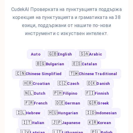
CudekAI Проверката на пунктуацията поддържа
корекция на пунктуацията и граматиката на 38
езици, поддържани от нашите по-нови
инструменти с изкуствен интелект.
🇬🇧
🇸🇦
Auto
English
Arabic
🇧🇬
🇪🇸
Bulgarian
Catalan
🇨🇳
🇹🇼
Chinese Simplified
Chinese Traditional
🇭🇷
🇨🇿
🇩🇰
Croatian
Czech
Danish
🇳🇱
🇵🇭
🇫🇮
Dutch
Filipino
Finnish
🇫🇷
🇩🇪
🇬🇷
French
German
Greek
🇮🇱
🇭🇺
🇮🇩
Hebrew
Hungarian
Indonesian
🇮🇹
🇯🇵
🇰🇷
Italian
Japanese
Korean
🇱🇻
🇱🇹
🇵🇱
Latvian
Lithuanian
Polish