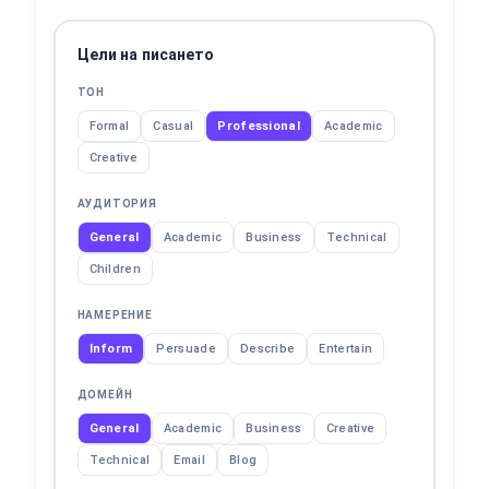
Цели на писането
ТОН
Formal
Casual
Professional
Academic
Creative
АУДИТОРИЯ
General
Academic
Business
Technical
Children
НАМЕРЕНИЕ
Inform
Persuade
Describe
Entertain
ДОМЕЙН
General
Academic
Business
Creative
Technical
Email
Blog