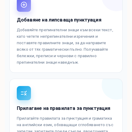
Добавяне на липсваща пунктуация
Добавяйте препинателни знаци към всеки текст,
като четете непрепинателни изречения и
поставяте правилните знаци, за да направите
всяко от тях граматически пълно. Получавайте
бележки, преписи и чернови с правилно
препинателни знаци наведнъж.
Прилагане на правилата за пунктуация
Прилагайте правилата за пунктуация и граматика
на английски език, обхващащи сглобяването със
запетаи, запетаите преди съюзи, двоеточията