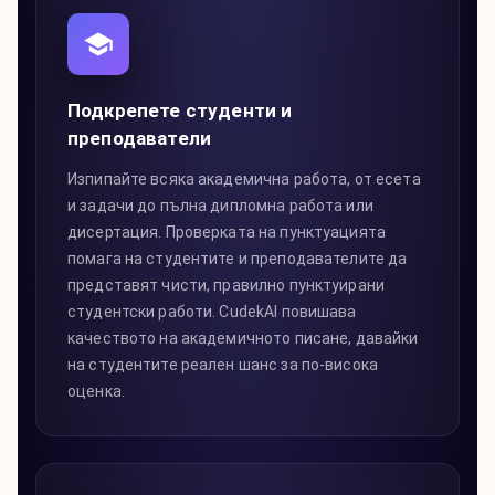
Подкрепете студенти и
преподаватели
Изпипайте всяка академична работа, от есета
и задачи до пълна дипломна работа или
дисертация. Проверката на пунктуацията
помага на студентите и преподавателите да
представят чисти, правилно пунктуирани
студентски работи. CudekAI повишава
качеството на академичното писане, давайки
на студентите реален шанс за по-висока
оценка.