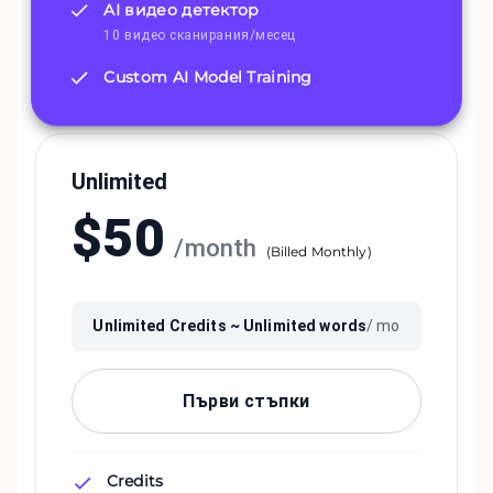
AI видео детектор
10 видео сканирания/месец
Custom AI Model Training
Unlimited
$
50
/
month
(
Billed Monthly
)
Unlimited
Credits ~
Unlimited
words
/ mo
Първи стъпки
Credits