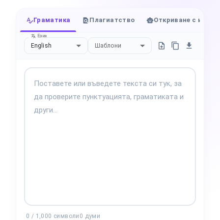
Граматика
Плагиатство
Откриване с изкус
Език
English
Шаблони
0
/
1,000
символи
0
думи