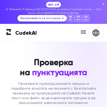
60% off
🎉 Вземете 7 месеца БЕЗПЛАТНО за всеки годишен план — без
риск, анулирайте по всяко време
05
59
53
Възползвайте се отстъпка
HR
MIN
SEC
Cudek
AI
Проверка
на
пунктуацията
Проверете пунктуационните грешки и
подобрете яснотата на писането с безплатната
проверка на пунктуацията на CudekAI. Качете
текст или файл, за да коригирате грешки и да
прецизирате изреченията мигновено.