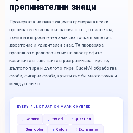
препинателни знаци
Проверката на пунктуацията проверява всеки
препинателен знак във вашия текст, от запетая,
точка и въпросителен знак до точка и запетая,
двоеточие и удивителен знак. Тя проверява
правилното разположение на апострофите,
кавичките и запетаите и разграничава тирето,
дългото тире и дългото тире. CudekAI обработва
скоби, фигурни скоби, кръгли скоби, многоточия и
междуточието.
EVERY PUNCTUATION MARK COVERED
,
.
?
Comma
Period
Question
;
:
!
Semicolon
Colon
Exclamation