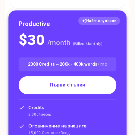
Най-популярни
Productive
$
30
/
month
(
Billed Monthly
)
2000
Credits ~
200k - 400k
words
/ mo
Първи стъпки
Credits
2,000/месец
Ограничение на знаците
15,000 Символи/Вход