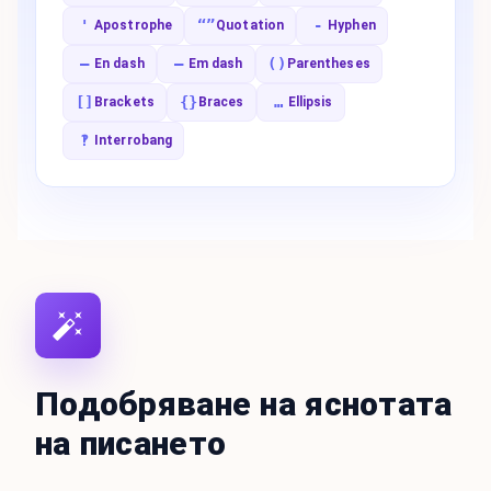
'
“”
-
Apostrophe
Quotation
Hyphen
–
—
()
En dash
Em dash
Parentheses
[]
{}
…
Brackets
Braces
Ellipsis
‽
Interrobang
Подобряване на яснотата
на писането