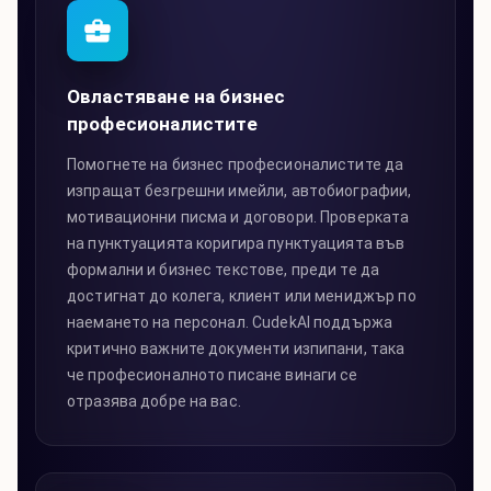
Овластяване на бизнес
професионалистите
Помогнете на бизнес професионалистите да
изпращат безгрешни имейли, автобиографии,
мотивационни писма и договори. Проверката
на пунктуацията коригира пунктуацията във
формални и бизнес текстове, преди те да
достигнат до колега, клиент или мениджър по
наемането на персонал. CudekAI поддържа
критично важните документи изпипани, така
че професионалното писане винаги се
отразява добре на вас.