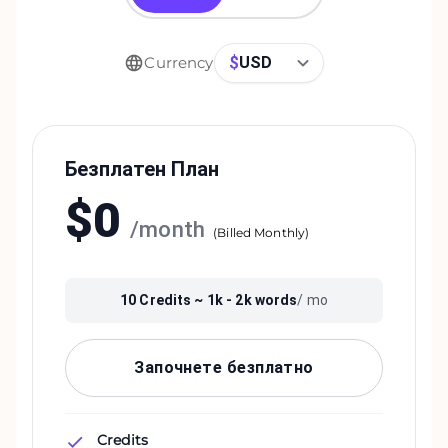
$
USD
Currency
Безплатен План
$
0
/
month
(
Billed Monthly
)
10
Credits ~
1k - 2k
words
/ mo
Започнете безплатно
Credits