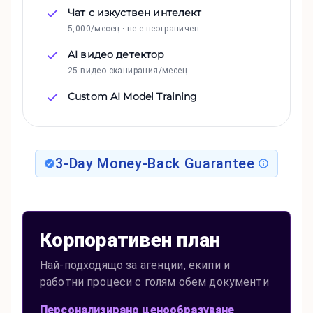
Чат с изкуствен интелект
5,000/месец · не е неограничен
AI видео детектор
25 видео сканирания/месец
Custom AI Model Training
3-Day Money-Back Guarantee
Корпоративен план
Най-подходящо за агенции, екипи и
работни процеси с голям обем документи
Персонализирано ценообразуване