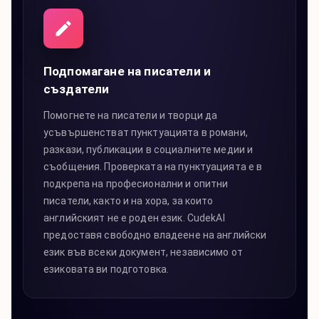
Подпомагане на писатели и
създатели
Помогнете на писатели и творци да
усъвършенстват пунктуацията в романи,
разкази, публикации в социалните медии и
съобщения. Проверката на пунктуацията е в
подкрепа на професионални и опитни
писатели, както и на хора, за които
английският не е роден език. CudekAI
предоставя свободно владеене на английски
език във всеки документ, независимо от
езиковата ви подготовка.