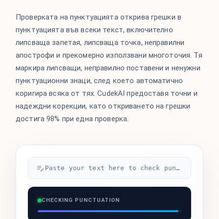
Проверката на пунктуацията открива грешки в
пунктуацията във всеки текст, включително
липсваща запетая, липсваща точка, неправилни
апострофи и прекомерно използвани многоточия. Тя
маркира липсващи, неправилно поставени и ненужни
пунктуационни знаци, след което автоматично
коригира всяка от тях. CudekAI предоставя точни и
надеждни корекции, като откриването на грешки
достига 98% при една проверка.
Paste your text here to check punctuation...
CHECKING PUNCTUATION