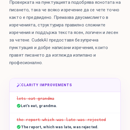
Проверката на пунктуацията подобрява яснотата на
писането, така че всяко изречение да се чете точно
както е предвидено. Премахва двусмислието в
изреченията, структурира правилно сложните
изречения и поддържа текста ясен, логичен и лесен
за четене. CudekAI предоставя безупречна
пунктуация и добре написани изречения, които
правят писането да изглежда изпипано и
професионално.
CLARITY IMPROVEMENTS
lets eat grandma
Let's eat, grandma.
the report which was late was rejected
The report, which was late, was rejected.