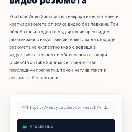
видео резюмета
YouTube Video Summarizer генерира изчерпателни и
кратки резюмета от всяко видео без подкана. Той
обработва изходното съдържание чрез видео
резюмиране с изкуствен интелект, за да създаде
резюмета на експертно ниво с водеща в
индустрията точност и обосновани отговори.
CudekAI YouTube Summarizer предоставя
проследими препратки, точен, четлив текст и
резюмета без догадки.
https://www.youtube.com/watch?v=dQw4w9WgXcQ
AI PROCESSING