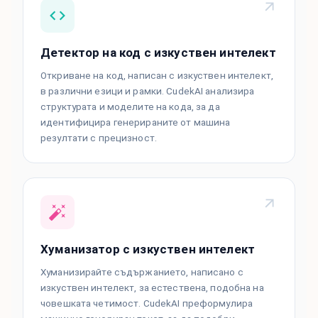
Детектор на код с изкуствен интелект
Откриване на код, написан с изкуствен интелект,
в различни езици и рамки. CudekAI анализира
структурата и моделите на кода, за да
идентифицира генерираните от машина
резултати с прецизност.
Хуманизатор с изкуствен интелект
Хуманизирайте съдържанието, написано с
изкуствен интелект, за естествена, подобна на
човешката четимост. CudekAI преформулира