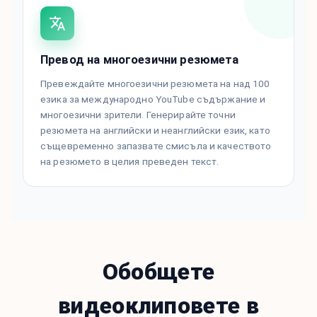
Превод на многоезични резюмета
Превеждайте многоезични резюмета на над 100
езика за международно YouTube съдържание и
многоезични зрители. Генерирайте точни
резюмета на английски и неанглийски език, като
същевременно запазвате смисъла и качеството
на резюмето в целия преведен текст.
Обобщете
видеоклиповете в