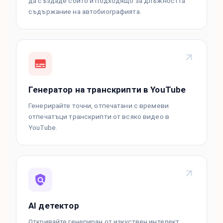
да създаде сбито и подходящо за длъжността
съдържание на автобиографията.
Генератор на транскрипти в YouTube
Генерирайте точни, отпечатани с времеви
отпечатъци транскрипти от всяко видео в
YouTube.
AI детектор
Откривайте генериран от изкуствен интелект