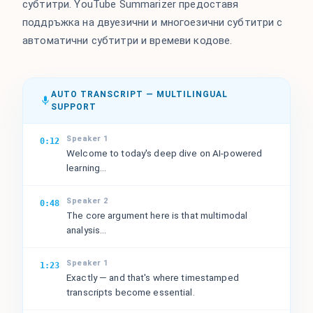
субтитри. YouTube Summarizer предоставя
поддръжка на двуезични и многоезични субтитри с
автоматични субтитри и времеви кодове.
AUTO TRANSCRIPT — MULTILINGUAL
SUPPORT
Speaker 1
0:12
Welcome to today's deep dive on AI-powered
learning...
Speaker 2
0:48
The core argument here is that multimodal
analysis...
Speaker 1
1:23
Exactly — and that's where timestamped
transcripts become essential.