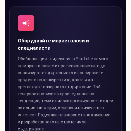
Оборудвайте маркетолози и
специалисти
Обобщаващият видеоклип в YouTube помага
на маркетолозите и професионалистите да
анализират съдържанието и лансираните
продукти на конкурентите, както и да
преглеждат пазарното съдържание. Той
генерира анализи за проследяване на
тенденции, теми с висока ангажираност и идеи
за социални медии, основани на изкуствен
интелект. Подсилва планирането на кампании
и разработването на стратегия за
съдържание.