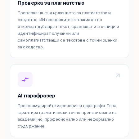
Проверка за плагиатство
Проверка на съдържанието за плагиатство и
сходство. ИИ проверките за плагиатство
откриват дублиран текст, сравняват източници и
идентифицират случайни или
самоплагиатстващи се текстове с точни оценки
за сходство.
AI парафразер
Преформулирайте изречения и параграфи. Това
гарантира граматически точно пренаписване на
академично, професионално или неформално
съдържание.