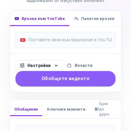
задвижвано от изкуствен интелект.
Връзка към YouTube
Пакетни връзки
Настройки
Изчисти
Обобщете видеото
Едно
Обобщение
Ключови моменти
Препис
Гла
до
друго