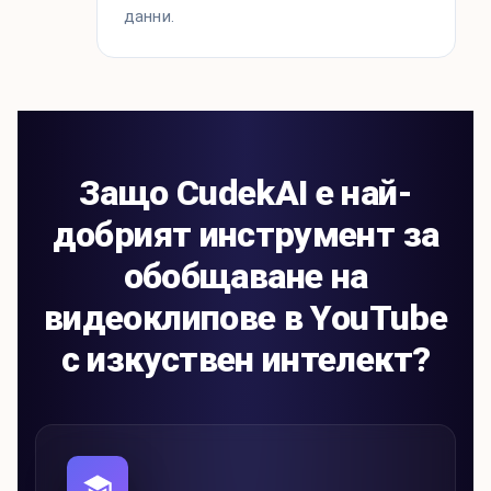
данни.
Защо CudekAI е най-
добрият инструмент за
обобщаване на
видеоклипове в YouTube
с изкуствен интелект?