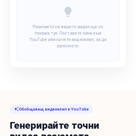
Резюмето на вашето видео ще се
покаже тук. Поставете линк към
YouTube или качете видеоклип, за да
започнете.
Обобщаващ видеоклип в YouTube
Генерирайте точни