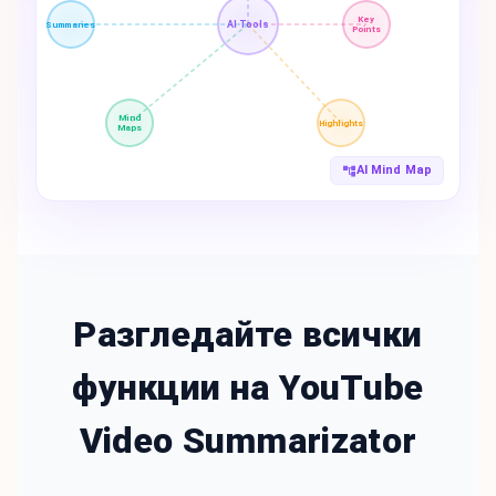
Key
AI Tools
Summaries
Points
Mind
Highlights
Maps
AI Mind Map
Разгледайте всички
функции на YouTube
Video Summarizator