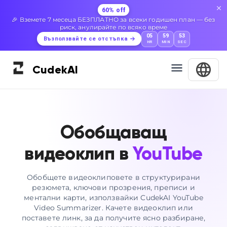
60% off
🎉 Вземете 7 месеца БЕЗПЛАТНО за всеки годишен план — без
риск, анулирайте по всяко време
05
59
52
Възползвайте се отстъпка
HR
MIN
SEC
Cudek
AI
Обобщаващ
видеоклип в
YouTube
Обобщете видеоклиповете в структурирани
резюмета, ключови прозрения, преписи и
ментални карти, използвайки CudekAI YouTube
Video Summarizer. Качете видеоклип или
поставете линк, за да получите ясно разбиране,