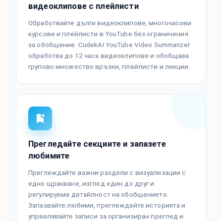
видеоклипове с плейлисти
Обработвайте дълги видеоклипове, многочасови
курсове и плейлисти в YouTube без ограничения
за обобщение. CudekAI YouTube Video Summarizer
обработва до 12 часа видеоклипове и обобщава
групово множество връзки, плейлисти и лекции.
Прегледайте секциите и запазете
любимите
Преглеждайте важни раздели с визуализации с
едно щракване, изглед един до друг и
регулируема детайлност на обобщението.
Запазвайте любими, преглеждайте историята и
управлявайте записи за организиран преглед и