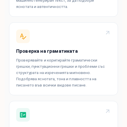
машинно генериран текст, за да подобри
яснотата и автентичността.
Проверка на граматиката
Проверявайте и коригирайте граматически
грешки, пунктуационни грешки и проблеми със
структурата на изреченията мигновено.
Подобрява яснотата, тона и плавността на
писането във всички видове писане.