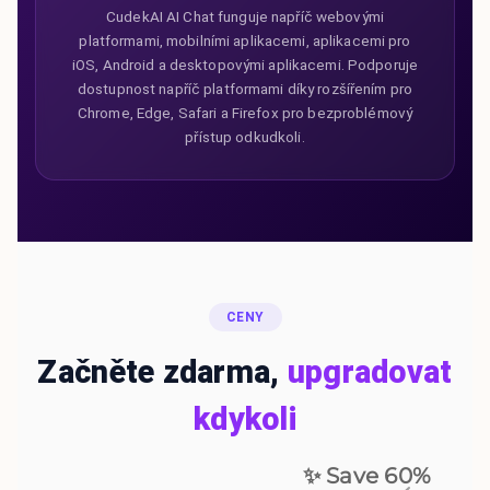
CudekAI AI Chat funguje napříč webovými
platformami, mobilními aplikacemi, aplikacemi pro
iOS, Android a desktopovými aplikacemi. Podporuje
dostupnost napříč platformami díky rozšířením pro
Chrome, Edge, Safari a Firefox pro bezproblémový
přístup odkudkoli.
CENY
Začněte zdarma,
upgradovat
kdykoli
✨ Save
60
%