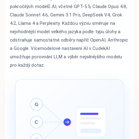
pokročilých modelů AI, včetně GPT-5.5, Claude Opus 4.8,
Claude Sonnet 4.6, Gemini 3.1 Pro, DeepSeek V4, Grok
4.2, Llama 4 a Perplexity. Každou výzvu směruje na
nejvhodnější model velkého jazyka podle typu úlohy a
odstraňuje samostatné odběry napříč OpenAI, Anthropic
a Google. Vícemodelové nastavení AI v CudekAI
umožňuje porovnání LLM a výběr nejsilnějšího modelu
pro každý dotaz.
G
C