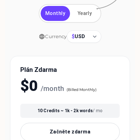
Monthly
Yearly
$
USD
Currency
Plán Zdarma
$
0
/
month
(
Billed Monthly
)
10
Credits ~
1k - 2k
words
/ mo
Začněte zdarma