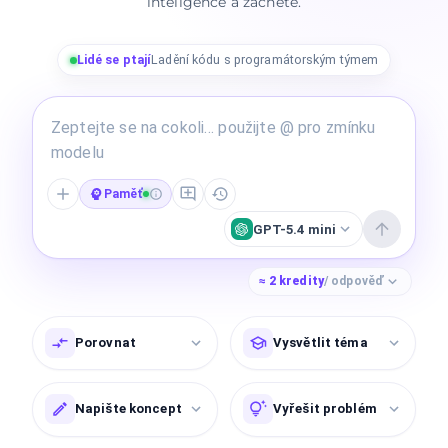
inteligence a začněte.
Lidé se ptají
Ladění kódu s programátorským týmem
Paměť
GPT-5.4 mini
≈
2
kredity
/ odpověď
Porovnat
Vysvětlit téma
Napište koncept
Vyřešit problém