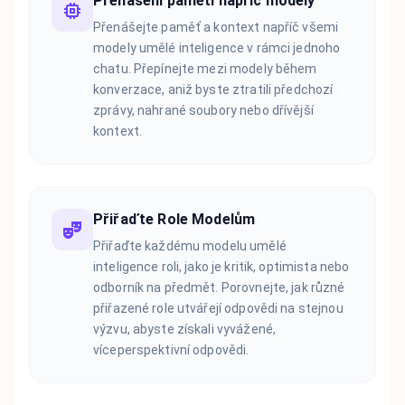
Přenášení paměti napříč modely
Přenášejte paměť a kontext napříč všemi
modely umělé inteligence v rámci jednoho
chatu. Přepínejte mezi modely během
konverzace, aniž byste ztratili předchozí
zprávy, nahrané soubory nebo dřívější
kontext.
Přiřaďte Role Modelům
Přiřaďte každému modelu umělé
inteligence roli, jako je kritik, optimista nebo
odborník na předmět. Porovnejte, jak různé
přiřazené role utvářejí odpovědi na stejnou
výzvu, abyste získali vyvážené,
víceperspektivní odpovědi.