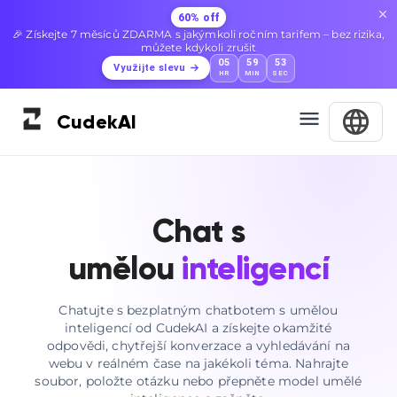
60% off
🎉 Získejte 7 měsíců ZDARMA s jakýmkoli ročním tarifem – bez rizika,
můžete kdykoli zrušit
05
59
52
Využijte slevu
HR
MIN
SEC
Cudek
AI
Chat s
umělou
inteligencí
Chatujte s bezplatným chatbotem s umělou
inteligencí od CudekAI a získejte okamžité
odpovědi, chytřejší konverzace a vyhledávání na
webu v reálném čase na jakékoli téma. Nahrajte
soubor, položte otázku nebo přepněte model umělé