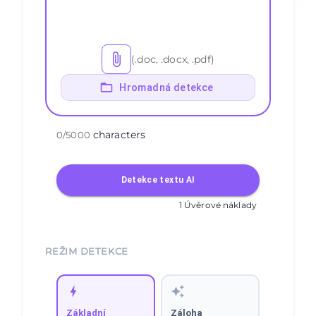
(.doc, .docx, .pdf)
Hromadná detekce
characters
0
/
5000
Detekce textu AI
1 Úvěrové náklady
REŽIM DETEKCE
Základní
Záloha