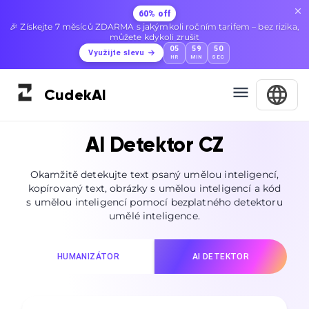
60% off
🎉 Získejte 7 měsíců ZDARMA s jakýmkoli ročním tarifem – bez rizika,
můžete kdykoli zrušit
05
59
48
Využijte slevu
HR
MIN
SEC
Cudek
AI
AI Detektor CZ
Okamžitě detekujte text psaný umělou inteligencí,
kopírovaný text, obrázky s umělou inteligencí a kód
s umělou inteligencí pomocí bezplatného detektoru
umělé inteligence.
HUMANIZÁTOR
AI DETEKTOR