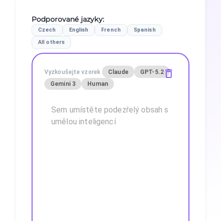
Podporované jazyky
:
Czech
English
French
Spanish
All others
Vyzkoušejte vzorek
Claude
GPT-5.2
Gemini 3
Human