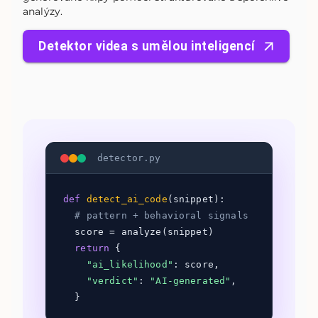
analýzy.
Detektor videa s umělou inteligencí
detector.py
def
detect_ai_code
(snippet):
# pattern + behavioral signals
score = analyze(snippet)
return
{
"ai_likelihood"
: score,
"verdict"
:
"AI-generated"
,
}