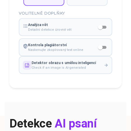
VOLITELNÉ DOPLŇKY
Analýza vět
Detailní detekce úrovně vět
Kontrola plagiátorství
Naskenujte zkopírovaný text online
Detektor obrazu s umělou inteligencí
Check if an image is AI-generated
Detekce
AI psaní