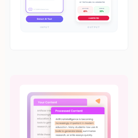
OF TEXT IS LIKELY AI-GENERATED
AI SCORE
HUMAN
0 / 5,000 characters
65%
35%
⚡ AI DETECTED
Detect AI Text
INPUT
OUTPUT