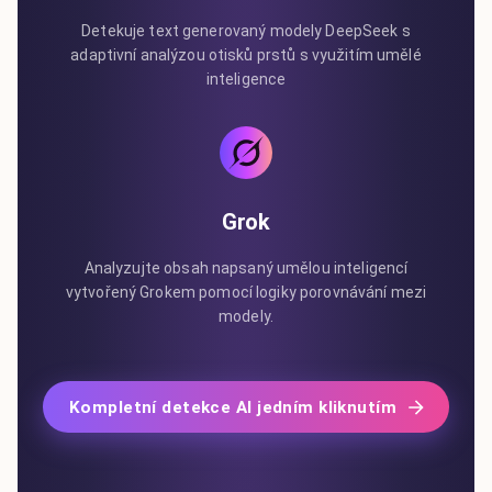
Detekuje text generovaný modely DeepSeek s
adaptivní analýzou otisků prstů s využitím umělé
inteligence
Grok
Analyzujte obsah napsaný umělou inteligencí
vytvořený Grokem pomocí logiky porovnávání mezi
modely.
Kompletní detekce AI jedním kliknutím