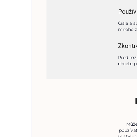
Použív
Čísla a 
mnoho z 
Zkontro
Před roz
chcete p
Může
používát
se stylu