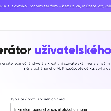
MA s jakýmkoli ročním tarifem – bez rizika, můžete kdykoli 
rátor
uživatelského
erujte jedinečná, skvělá a kreativní uživatelská jména s naší
jména poháněného AI. Přizpůsobte délku, styl a dal
Typ sítě / profil sociálních médií