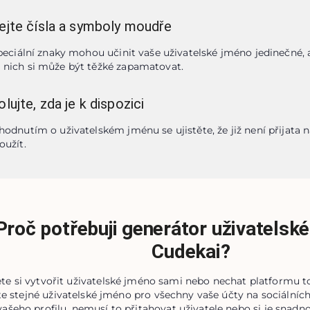
ejte čísla a symboly moudře
speciální znaky mohou učinit vaše uživatelské jméno jedinečné, al
nich si může být těžké zapamatovat.
lujte, zda je k dispozici
hodnutím o uživatelském jménu se ujistěte, že již není přijata n
oužít.
Proč potřebuji generátor uživatelsk
Cudekai?
te si vytvořit uživatelské jméno sami nebo nechat platformu t
e stejné uživatelské jméno pro všechny vaše účty na sociální
 vašeho profilu, nemusí to přitahovat uživatele nebo si je sna