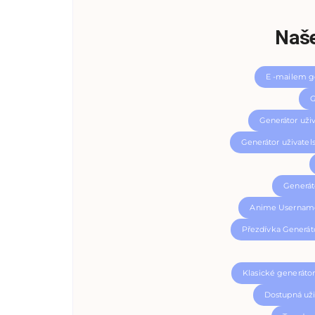
Naše
E -mailem g
G
Generátor uži
Generátor uživate
Generát
Anime Username
Přezdívka Generát
Klasické generáto
Dostupná uži