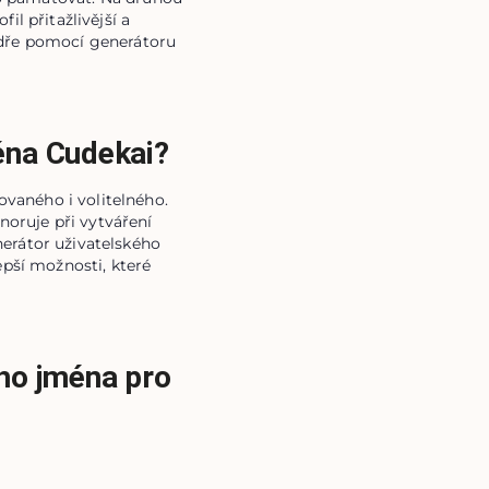
l přitažlivější a
udře pomocí generátoru
éna Cudekai?
vaného i volitelného.
noruje při vytváření
nerátor uživatelského
pší možnosti, které
ého jména pro