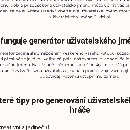
ranu, dobře přizpůsobené uživatelské jméno může učinit váš profi
enutelnější. Příště si tedy vyberte své uživatelské jméno mo
uživatelského jména Cudekai
 funguje generátor uživatelského jm
nerátor začíná shromážděním veškerého vašeho vstupu, požado
 přeskočíte jakákoli volitelná pole, náš systém je jednoduše ig
telského jména. Na základě informací, které poskytnete, náš ge
a poté vytvoří různá uživatelská jména a představuje vám nejle
odpovídají vašemu vstupnímu záměru.
eré tipy pro generování uživatelsk
hráče
reativní a jedineční.