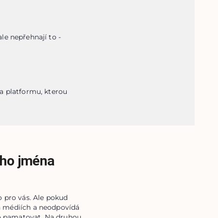
e nepřehnají to - 
a platformu, kterou 
ého jména
o pro vás. Ale pokud
ch médiích a neodpovídá
dno pamatovat. Na druhou