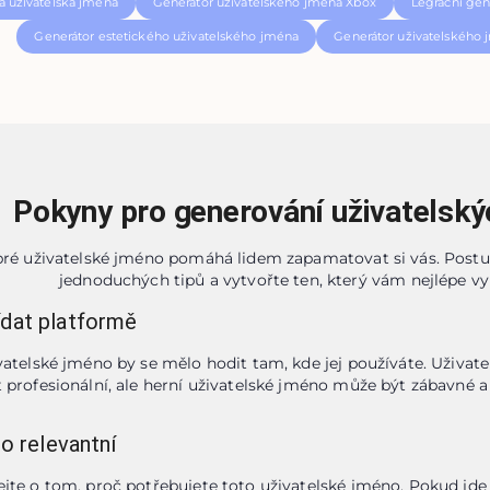
á uživatelská jména
Generátor uživatelského jména Xbox
Legrační gen
Generátor estetického uživatelského jména
Generátor uživatelského
Pokyny pro generování uživatelský
ré uživatelské jméno pomáhá lidem zapamatovat si vás. Postu
jednoduchých tipů a vytvořte ten, který vám nejlépe vy
dat platformě
vatelské jméno by se mělo hodit tam, kde jej používáte. Uživate
 profesionální, ale herní uživatelské jméno může být zábavné a 
to relevantní
jte o tom, proč potřebujete toto uživatelské jméno. Pokud jde 