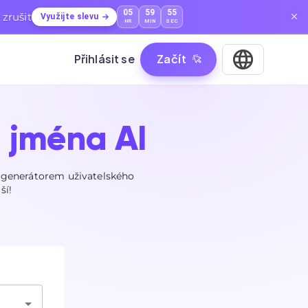
05
59
54
zrušit
Využijte slevu
HR
MIN
SEC
Přihlásit se
Začít
 jména AI
m generátorem uživatelského
ší!