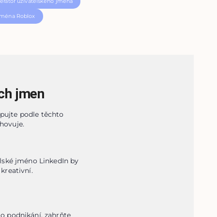
erátor uživatelského jména
 jména Roblox
ch jmen
pujte podle těchto
hovuje.
lské jméno LinkedIn by 
kreativní.
o podnikání, zahrňte 