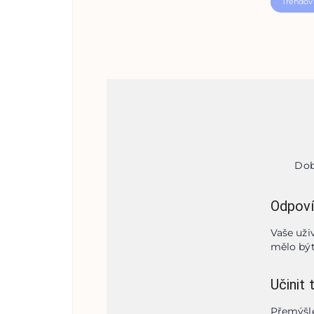
Trendov
Dob
Odpoví
Vaše uži
mělo být
Učinit 
Přemýšle