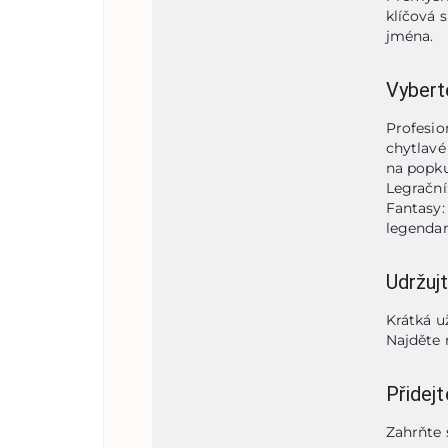
klíčová s
jména.
Vyberte
Profesion
chytlavé
na popkul
Legrační
Fantasy:
legendam
Udržuj
Krátká u
Najděte
Přidej
Zahrňte 