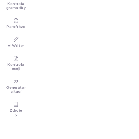
Kontrola
gramatiky
Parafráze
AI Writer
Kontrola
esejí
Generátor
citací
Zdroje