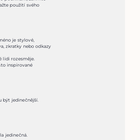
ažte použití svého 
éno je stylové, 
a, zkratky nebo odkazy 
lidi rozesměje.

to inspirované 
být jedinečnější. 
la jedinečná.