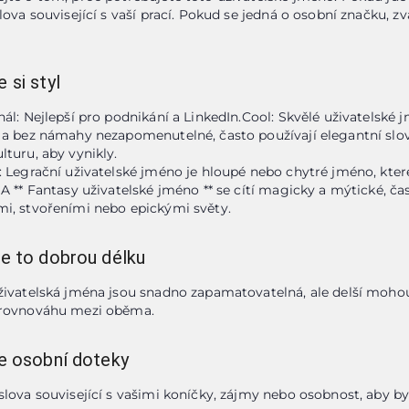
lova související s vaší prací. Pokud se jedná o osobní značku, zv
 si styl
ál: Nejlepší pro podnikání a LinkedIn.Cool: Skvělé uživatelské jm
 a bez námahy nezapomenutelné, často používají elegantní slov
turu, aby vynikly.

: Legrační uživatelské jméno je hloupé nebo chytré jméno, které 
 A ** Fantasy uživatelské jméno ** se cítí magicky a mýtické, čas
i, stvořeními nebo epickými světy.
te to dobrou délku
živatelská jména jsou snadno zapamatovatelná, ale delší mohou 
 rovnováhu mezi oběma.
te osobní doteky
slova související s vašimi koníčky, zájmy nebo osobnost, aby by