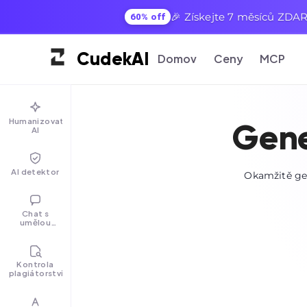
🎉 Získejte 7 měsíců ZDAR
60% off
Cudek
AI
Domov
Ceny
MCP
Humanizovat
Gene
AI
AI detektor
Okamžitě gen
Chat s
umělou
inteligencí
Kontrola
plagiátorství