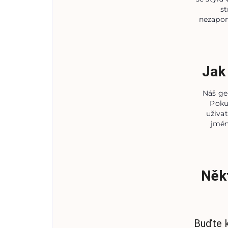
st
nezapom
Jak
Náš ge
Pokud
uživa
jmén
Někt
Buďte k