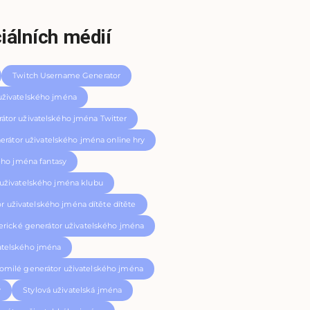
iálních médií
Twitch Username Generator
uživatelského jména
átor uživatelského jména Twitter
erátor uživatelského jména online hry
ého jména fantasy
 uživatelského jména klubu
r uživatelského jména dítěte dítěte
rické generátor uživatelského jména
atelského jména
omilé generátor uživatelského jména
y
Stylová uživatelská jména