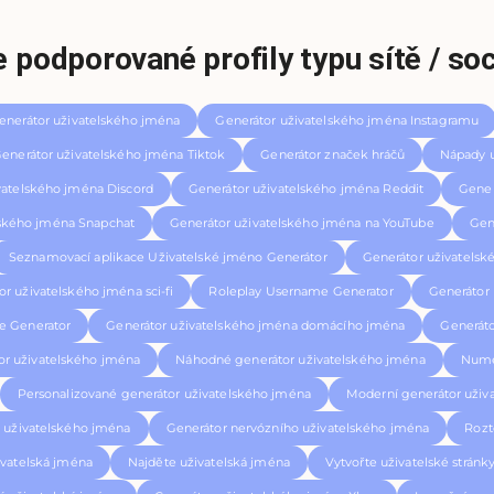
 podporované profily typu sítě / soc
enerátor uživatelského jména
Generátor uživatelského jména Instagramu
enerátor uživatelského jména Tiktok
Generátor značek hráčů
Nápady 
vatelského jména Discord
Generátor uživatelského jména Reddit
Gener
lského jména Snapchat
Generátor uživatelského jména na YouTube
Gen
Seznamovací aplikace Uživatelské jméno Generátor
Generátor uživatelsk
or uživatelského jména sci-fi
Roleplay Username Generator
Generátor
 Generator
Generátor uživatelského jména domácího jména
Generáto
or uživatelského jména
Náhodné generátor uživatelského jména
Nume
Personalizované generátor uživatelského jména
Moderní generátor uživ
r uživatelského jména
Generátor nervózního uživatelského jména
Rozt
vatelská jména
Najděte uživatelská jména
Vytvořte uživatelské stránk