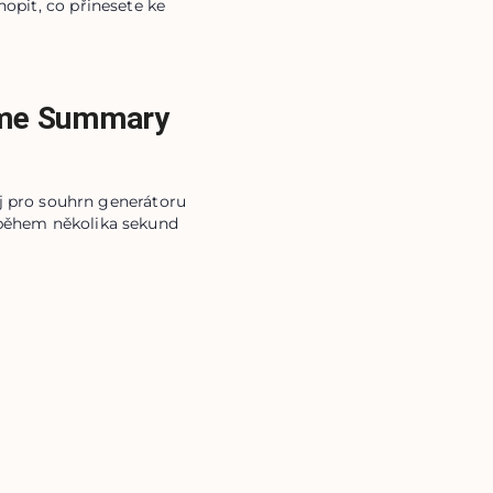
opit, co přinesete ke
sume Summary
oj pro souhrn generátoru
í během několika sekund