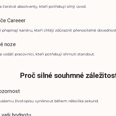
a čerstvé absolventy, kteří potřebují silný úvod.
ače Careeer
 přepínají kariéru, kteří chtějí zdůraznit přenositelné dovednost
né noze
 a vzdálí pracovníci, kteří potřebují shrnutí standout.
Proč silné souhrnné záležitos
pozornost
ašemu životopisu vyniknout během několika sekund.
 vaši hodnotu