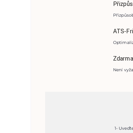
Přizpůs
Přizpůsob
ATS-Fri
Optimali
Zdarma
Není vyža
1
-
Uveďte