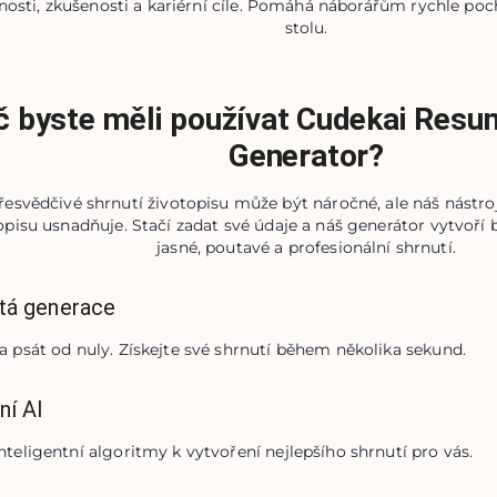
osti, zkušenosti a kariérní cíle. Pomáhá náborářům rychle poch
stolu.
č byste měli používat Cudekai Re
Generator?
řesvědčivé shrnutí životopisu může být náročné, ale náš nástr
topisu usnadňuje. Stačí zadat své údaje a náš generátor vytvoř
jasné, poutavé a profesionální shrnutí.
tá generace
a psát od nuly. Získejte své shrnutí během několika sekund.
ní AI
nteligentní algoritmy k vytvoření nejlepšího shrnutí pro vás.