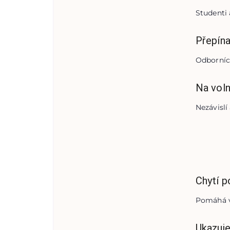
Studenti 
Přepín
Odborníci
Na vol
Nezávislí
Chytí 
Pomáhá v
Ukazuje