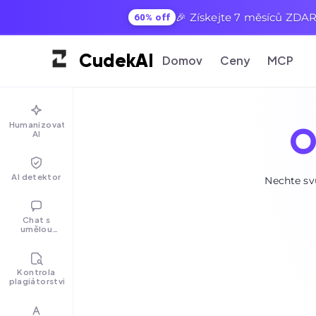
🎉 Získejte 7 měsíců ZDAR
60% off
Cudek
AI
Domov
Ceny
MCP
Humanizovat
O
AI
AI detektor
Nechte sv
Chat s
umělou
inteligencí
Kontrola
plagiátorství