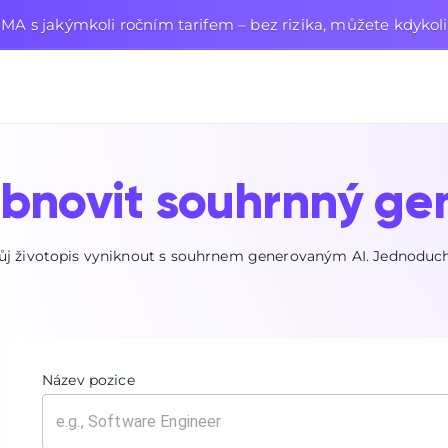
MA s jakýmkoli ročním tarifem – bez rizika, můžete kdykoli 
bnovit souhrnný ge
ůj životopis vyniknout s souhrnem generovaným AI. Jednoduché,
Název pozice