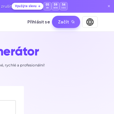
05
59
53
zrušit
Využijte slevu
HR
MIN
SEC
Přihlásit se
Začít
nerátor
 rychlé a profesionální!