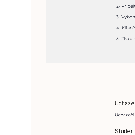
2
-
Přidej
3
-
Vybert
4
-
Klikně
5
-
Zkopír
Uchaze
Uchazeči 
Student