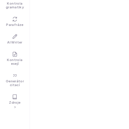
Kontrola
gramatiky
Parafráze
AI Writer
Kontrola
esejí
Generátor
citací
Zdroje