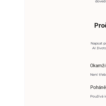
dovedn
Pro
Napsat p
AI živo
Okamži
Není třeb
Poháně
Používá i