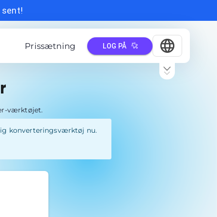
r sent!
Prissætning
LOG PÅ
r
r-værktøjet.
lig konverteringsværktøj nu.