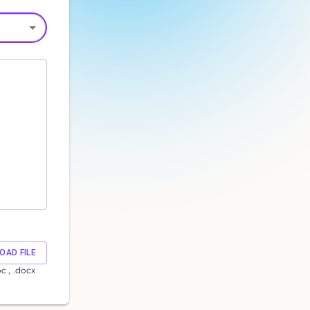
OAD FILE
oc , .docx