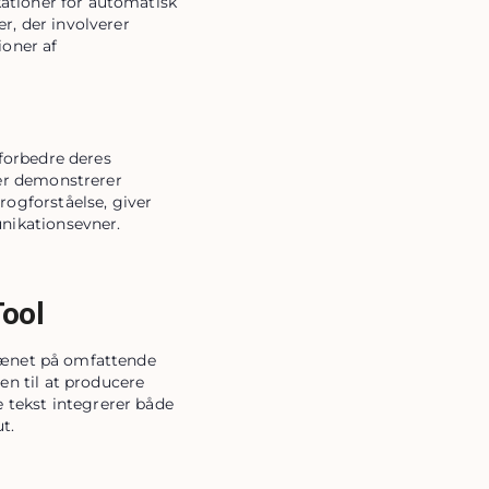
ationer for automatisk 
r, der involverer 
oner af 
orbedre deres 
er demonstrerer 
gforståelse, giver 
nikationsevner.
Tool
rænet på omfattende
en til at producere
 tekst integrerer både
t.