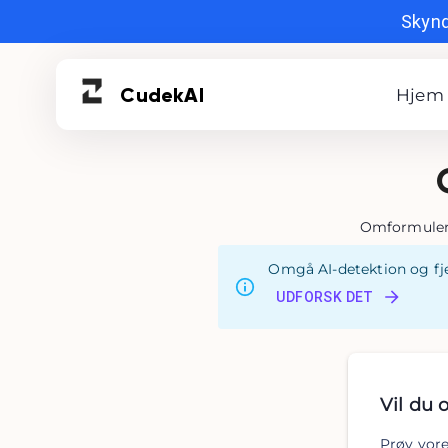
Skynde
Cudek
AI
Hjem
Omformuler 
Omgå AI-detektion og fje
UDFORSK DET
Vil du 
Prøv vore