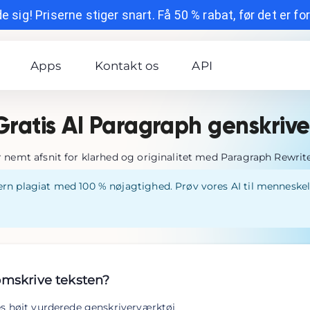
 sig! Priserne stiger snart. Få 50 % rabat, før det er fo
Apps
Kontakt os
API
Gratis AI Paragraph genskrive
nemt afsnit for klarhed og originalitet med Paragraph Rewrite
rn plagiat med 100 % nøjagtighed. Prøv vores AI til menneske
omskrive teksten?
s højt vurderede genskriverværktøj