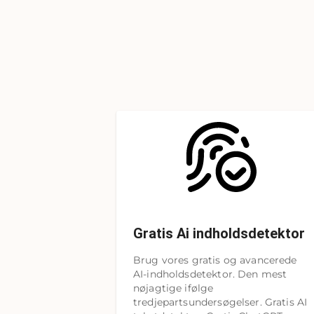
Gratis Ai indholdsdetektor
Brug vores gratis og avancerede
AI-indholdsdetektor. Den mest
nøjagtige ifølge
tredjepartsundersøgelser. Gratis AI