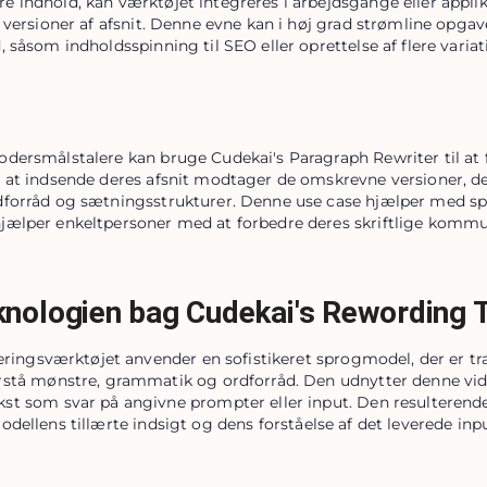
 indhold, kan værktøjet integreres i arbejdsgange eller applik
 versioner af afsnit. Denne evne kan i høj grad strømline opgave
 såsom indholdsspinning til SEO eller oprettelse af flere variati
dersmålstalere kan bruge Cudekai's Paragraph Rewriter til at f
 at indsende deres afsnit modtager de omskrevne versioner, d
forråd og sætningsstrukturer. Denne use case hjælper med spro
jælper enkeltpersoner med at forbedre deres skriftlige kommu
nologien bag Cudekai's Rewording 
ringsværktøjet anvender en sofistikeret sprogmodel, der er t
orstå mønstre, grammatik og ordforråd. Den udnytter denne vid
ekst som svar på angivne prompter eller input. Den resulterende
odellens tillærte indsigt og dens forståelse af det leverede inpu