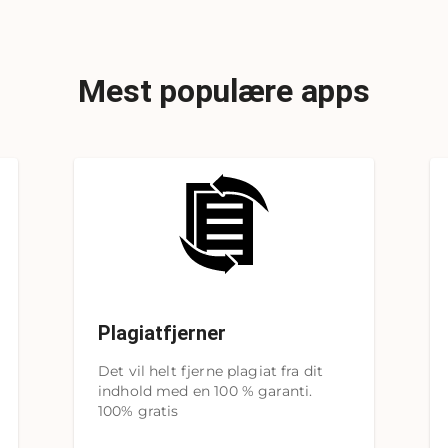
Mest populære apps
Plagiatfjerner
Det vil helt fjerne plagiat fra dit
indhold med en 100 % garanti.
100% gratis