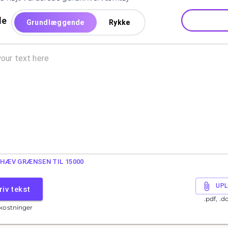
de
Grundlæggende
Rykke
HÆV GRÆNSEN TIL 15000
UPL
iv tekst
.pdf, .d
kostninger