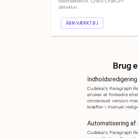
tekstdetektor. Gratis ChatGPT
detektor.
ÅBN VÆRKTØJ
Brug e
Indholdsredigering
Cudekai's Paragraph Rew
ønsker at forbedre elle
omskrevet version med 
kræfter i manuel redige
Automatisering af
Cudekai's Paragraph Rew