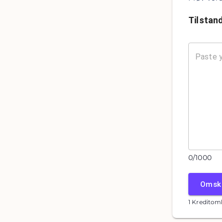
Tilstan
0
/
1000
Omskr
1 Kreditom