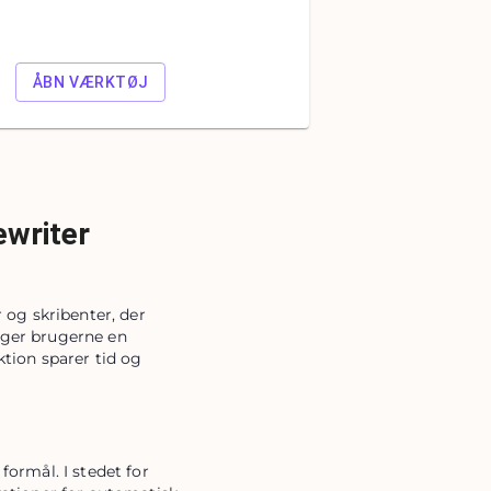
ÅBN VÆRKTØJ
ewriter
og skribenter, der 
ager brugerne en 
ion sparer tid og 
ormål. I stedet for 