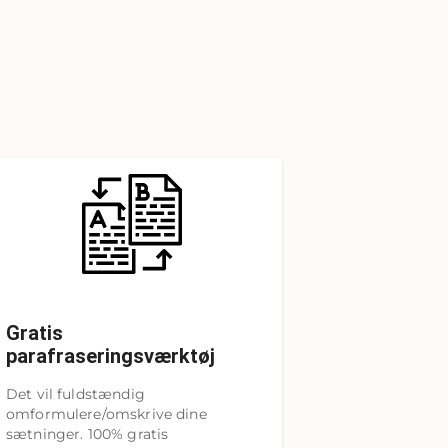
Gratis
parafraseringsværktøj
Det vil fuldstændig
omformulere/omskrive dine
sætninger. 100% gratis