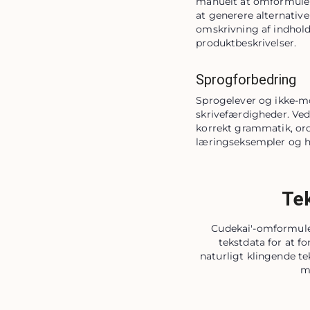
manuelt at omformulere
at generere alternative
omskrivning af indhold,
produktbeskrivelser.
Sprogforbedring
Sprogelever og ikke-mo
skrivefærdigheder. Ved
korrekt grammatik, ord
læringseksempler og h
Tek
Cudekai'-omformule
tekstdata for at f
naturligt klingende t
m