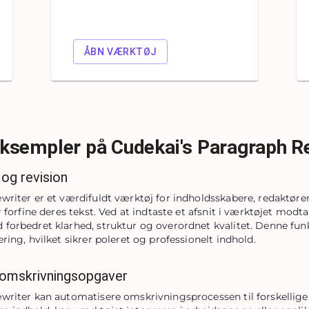
ÅBN VÆRKTØJ
ksempler på Cudekai's Paragraph R
 og revision
riter er et værdifuldt værktøj for indholdsskabere, redaktører 
r forfine deres tekst. Ved at indtaste et afsnit i værktøjet modt
forbedret klarhed, struktur og overordnet kvalitet. Denne funkt
ring, hvilket sikrer poleret og professionelt indhold.
 omskrivningsopgaver
riter kan automatisere omskrivningsprocessen til forskellige f