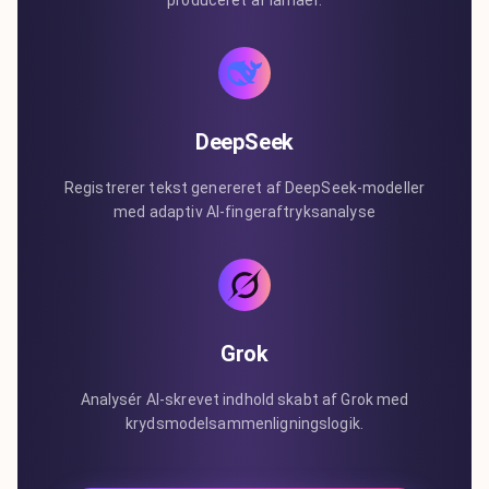
produceret af lamaer.
DeepSeek
Registrerer tekst genereret af DeepSeek-modeller
med adaptiv AI-fingeraftryksanalyse
Grok
Analysér AI-skrevet indhold skabt af Grok med
krydsmodelsammenligningslogik.