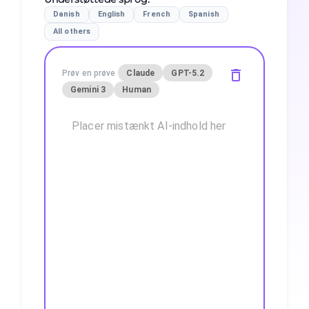
Danish
English
French
Spanish
All others
Prøv en prøve
Claude
GPT-5.2
Gemini 3
Human