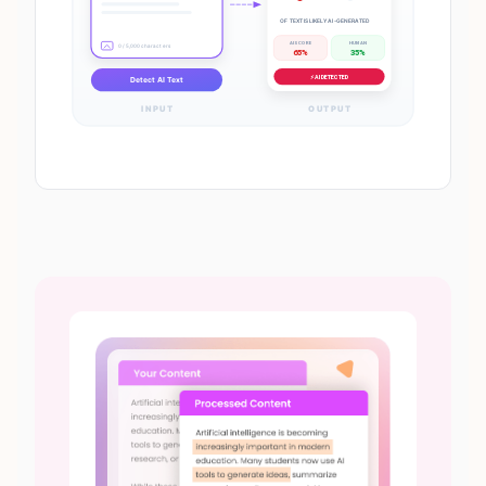
OF TEXT IS LIKELY AI-GENERATED
AI SCORE
HUMAN
0 / 5,000 characters
65%
35%
⚡ AI DETECTED
Detect AI Text
INPUT
OUTPUT