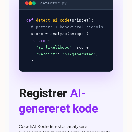
detector.py
def
detect_ai_code
(snippet):
# pattern + behavioral signals
score = analyze(snippet)
return
{
"ai_likelihood"
: score,
"verdict"
:
"AI-generated"
,
}
Registrer
AI-
genereret kode
CudekAI Kodedetektor analyserer