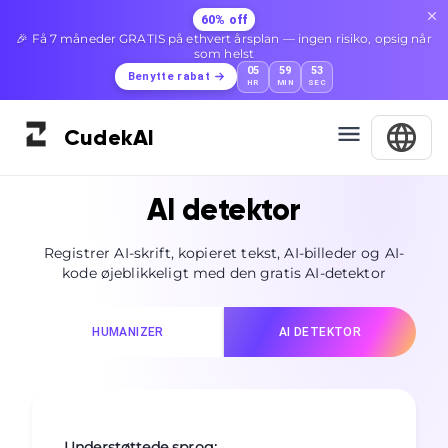
60% off
🎉 Få 7 måneder GRATIS på ethvert årsplan — ingen risiko, opsig når
som helst
05
59
51
Benytte rabat
HR
MIN
SEC
Cudek
AI
AI detektor
Registrer AI-skrift, kopieret tekst, AI-billeder og AI-
kode øjeblikkeligt med den gratis AI-detektor
HUMANIZER
AI DETEKTOR
Understøttede sprog
: