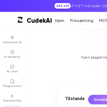
🎉 Få 7 måneder GRA
60% off
Cudek
AI
Hjem
Prissætning
MC
Humaniser AI
AI detektor
Fjern plagieri
AI-chat
Plagiatkontrol
Tilstande
Grundl
Grammatikkontrol