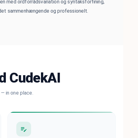
n med ordforrådsvariation og syntaksforfining,
oldet sammenhængende og professionelt.
ed CudekAI
— in one place.