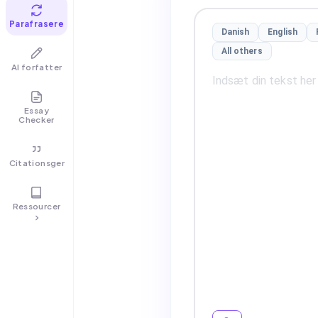
Parafrasere
Danish
English
All others
AI forfatter
Essay
Checker
Citationsgenerator
Ressourcer