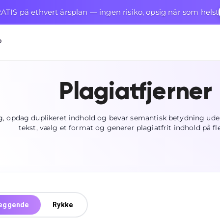
TIS på ethvert årsplan — ingen risiko, opsig når som helst
P
Plagiatfjerner
ng, opdag duplikeret indhold og bevar semantisk betydning ude
tekst, vælg et format og generer plagiatfrit indhold på fl
æggende
Rykke