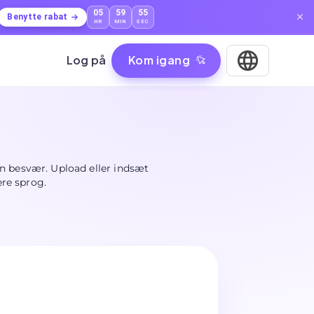
05
59
53
Benytte rabat
HR
MIN
SEC
Log på
Kom igang
n besvær. Upload eller indsæt
ere sprog.