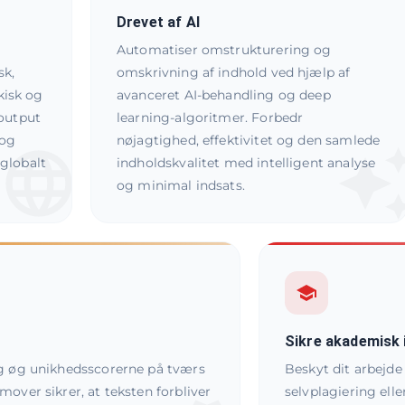
Drevet af AI
Automatiser omstrukturering og
sk,
omskrivning af indhold ved hjælp af
rkisk og
avanceret AI-behandling og deep
 output
learning-algoritmer. Forbedr
 og
nøjagtighed, effektivitet og den samlede
globalt
indholdskvalitet med intelligent analyse
og minimal indsats.
Sikre akademisk 
og øg unikhedsscorerne på tværs
Beskyt dit arbejde 
over sikrer, at teksten forbliver
selvplagiering elle