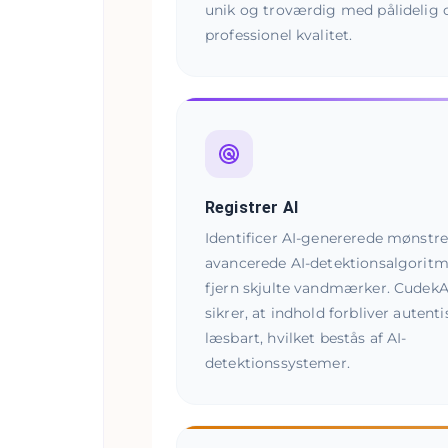
unik og troværdig med pålidelig o
professionel kvalitet.
Registrer AI
Identificer AI-genererede mønstr
avancerede AI-detektionsalgorit
fjern skjulte vandmærker. CudekA
sikrer, at indhold forbliver autent
læsbart, hvilket bestås af AI-
detektionssystemer.