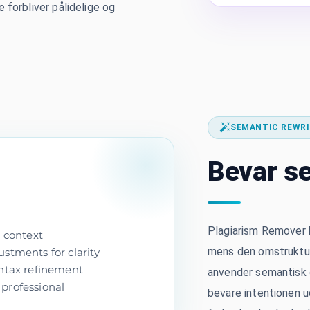
 forbliver pålidelige og
SEMANTIC REWRI
Bevar s
Plagiarism Remover 
d context
mens den omstruktur
stments for clarity
yntax refinement
anvender semantisk o
professional
bevare intentionen 