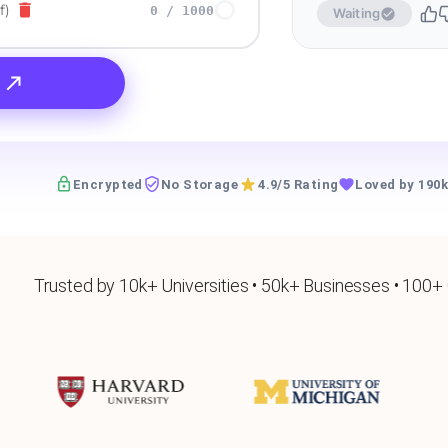
f)
0
/
1000
Waiting
Encrypted
No Storage
4.9/5 Rating
Loved by 190k
Trusted by 10k+ Universities • 50k+ Businesses • 100+