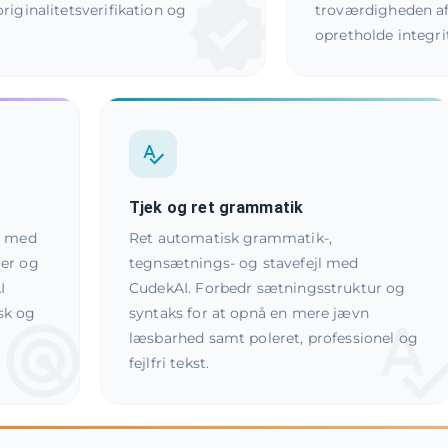
riginalitetsverifikation og
troværdigheden af 
opretholde integri
Tjek og ret grammatik
e med
Ret automatisk grammatik-,
mer og
tegnsætnings- og stavefejl med
I
CudekAI. Forbedr sætningsstruktur og
isk og
syntaks for at opnå en mere jævn
læsbarhed samt poleret, professionel og
fejlfri tekst.