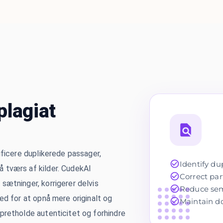
plagiat
ificere duplikerede passager,
Identify d
 tværs af kilder. CudekAI
Correct par
sætninger, korrigerer delvis
Reduce sema
ed for at opnå mere originalt og
Maintain do
pretholde autenticitet og forhindre