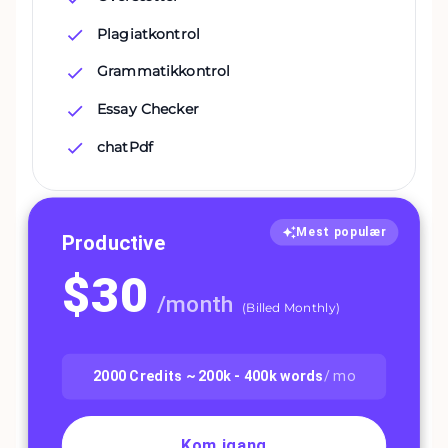
Plagiatkontrol
Grammatikkontrol
Essay Checker
chatPdf
Mest populær
Productive
$
30
/
month
(
Billed Monthly
)
2000
Credits ~
200k - 400k
words
/ mo
Kom igang