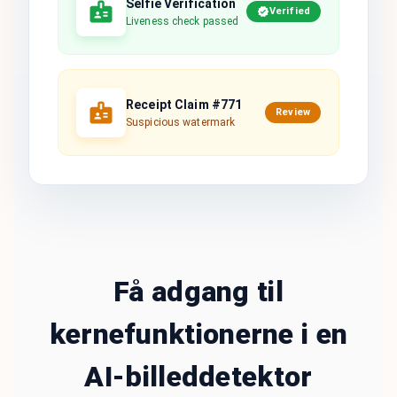
Selfie Verification
Verified
Liveness check passed
Receipt Claim #771
Review
Suspicious watermark
Få adgang til
kernefunktionerne i en
AI-billeddetektor