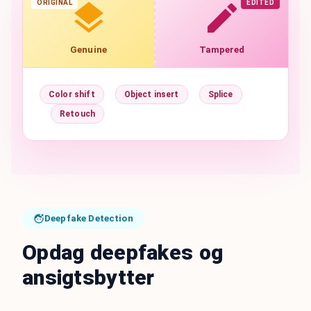
ORIGINAL
EDITED
Genuine
Tampered
Color shift
Object insert
Splice
Retouch
Deepfake Detection
Opdag deepfakes og
ansigtsbytter