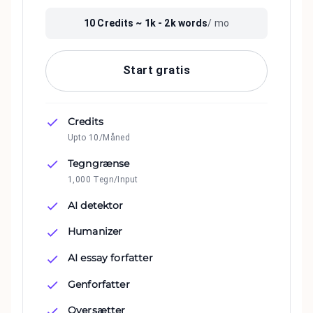
10
Credits ~
1k - 2k
words
/ mo
Start gratis
Credits
Upto 10/Måned
Tegngrænse
1,000 Tegn/Input
AI detektor
Humanizer
AI essay forfatter
Genforfatter
Oversætter