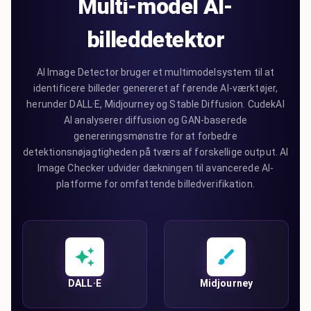
Multi-model AI-
billeddetektor
AI Image Detector bruger et multimodelsystem til at
identificere billeder genereret af førende AI-værktøjer,
herunder DALL·E, Midjourney og Stable Diffusion. CudekAI
AI analyserer diffusion og GAN-baserede
genereringsmønstre for at forbedre
detektionsnøjagtigheden på tværs af forskellige output. AI
Image Checker udvider dækningen til avancerede AI-
platforme for omfattende billedverifikation.
DALL·E
Midjourney