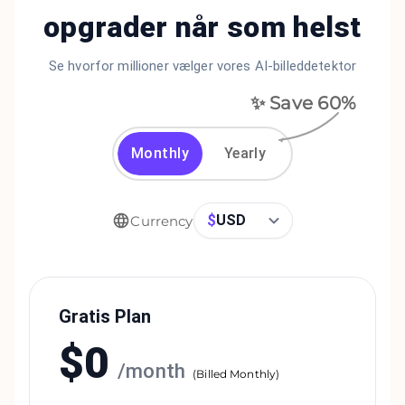
opgrader når som helst
Se hvorfor millioner vælger vores AI-billeddetektor
✨ Save
60
%
Monthly
Yearly
$
USD
Currency
Gratis Plan
$
0
/
month
(
Billed Monthly
)