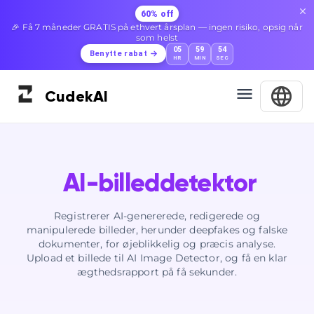
60% off
🎉 Få 7 måneder GRATIS på ethvert årsplan — ingen risiko, opsig når
som helst
05
59
53
Benytte rabat
HR
MIN
SEC
Cudek
AI
AI-billeddetektor
Registrerer AI-genererede, redigerede og
manipulerede billeder, herunder deepfakes og falske
dokumenter, for øjeblikkelig og præcis analyse.
Upload et billede til AI Image Detector, og få en klar
ægthedsrapport på få sekunder.