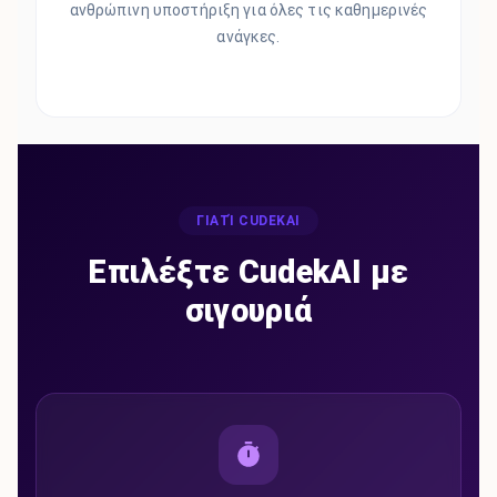
ανθρώπινη υποστήριξη για όλες τις καθημερινές
ανάγκες.
ΓΙΑΤΊ CUDEKAI
Επιλέξτε CudekAI με
σιγουριά