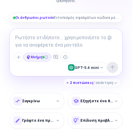
ξεκινήσετε.
Οι άνθρωποι ρωτούν
Εντοπισμός σφαλμάτων κώδικα με μια ομάδα κωδικοποίησης
Μνήμη
GPT-5.4 mini
≈
2
πιστώσεις
/ απάντηση
Συγκρίνω
Εξηγήστε ένα θέμα
Γράψτε ένα προσχέδιο
Επίλυση προβλήματος