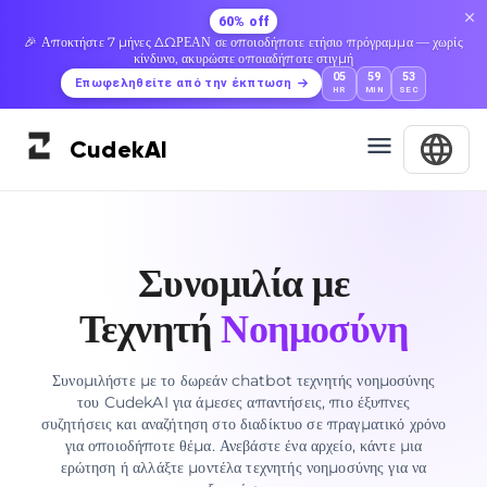
60% off
🎉 Αποκτήστε 7 μήνες ΔΩΡΕΑΝ σε οποιοδήποτε ετήσιο πρόγραμμα — χωρίς
κίνδυνο, ακυρώστε οποιαδήποτε στιγμή
05
59
52
Επωφεληθείτε από την έκπτωση
HR
MIN
SEC
Cudek
AI
Συνομιλία με
Τεχνητή
Νοημοσύνη
Συνομιλήστε με το δωρεάν chatbot τεχνητής νοημοσύνης
του CudekAI για άμεσες απαντήσεις, πιο έξυπνες
συζητήσεις και αναζήτηση στο διαδίκτυο σε πραγματικό χρόνο
για οποιοδήποτε θέμα. Ανεβάστε ένα αρχείο, κάντε μια
ερώτηση ή αλλάξτε μοντέλα τεχνητής νοημοσύνης για να