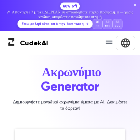
60% off
🎉 Αποκτήστε 7 μήνες ΔΩΡΕΑΝ σε οποιοδήποτε ετήσιο πρόγραμμα — χωρίς
κίνδυνο, ακυρώστε οποιαδήποτε στιγμή
05
59
54
Επωφεληθείτε από την έκπτωση
HR
MIN
SEC
Cudek
AI
Ακρωνύμιο
Generator
Δημιουργήστε μοναδικά ακρωνύμια άμεσα με AI. Δοκιμάστε
το δωρεάν!