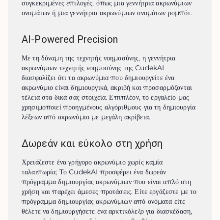
συγκεκριμένες επιλογές, όπως μια γεννήτρια ακρωνύμιων 
ονομάτων ή μια γεννήτρια ακρωνύμιων ονομάτων ρομπότ.
AI-Powered Precision
Με τη δύναμη της τεχνητής νοημοσύνης, η γεννήτρια 
ακρωνύμιων τεχνητής νοημοσύνης της CudekAI 
διασφαλίζει ότι τα ακρωνύμια που δημιουργείτε ένα 
ακρωνύμιο είναι δημιουργικά, ακριβή και προσαρμόζονται 
τέλεια στα δικά σας στοιχεία. Επιπλέον, το εργαλείο μας 
χρησιμοποιεί προηγμένους αλγόριθμους για τη δημιουργία 
λέξεων από ακρωνύμιο με μεγάλη ακρίβεια.
Δωρεάν και εύκολο στη χρήση
Χρειάζεστε ένα γρήγορο ακρωνύμιο χωρίς καμία 
ταλαιπωρία; Το CudekAI προσφέρει ένα δωρεάν 
πρόγραμμα δημιουργίας ακρωνύμιων που είναι απλό στη 
χρήση και παρέχει άμεσες προτάσεις. Είτε εργάζεστε με το 
πρόγραμμα δημιουργίας ακρωνύμιων από ονόματα είτε 
θέλετε να δημιουργήσετε ένα αρκτικόλεξο για διασκέδαση, 