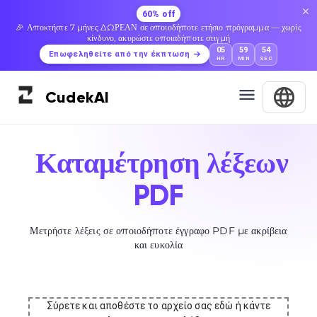
60% off
🎉 Αποκτήστε 7 μήνες ΔΩΡΕΑΝ σε οποιοδήποτε ετήσιο πρόγραμμα — χωρίς
κίνδυνο, ακυρώστε οποιαδήποτε στιγμή
05
59
53
Επωφεληθείτε από την έκπτωση
HR
MIN
SEC
Cudek
AI
Καταμέτρηση λέξεων
PDF
Μετρήστε λέξεις σε οποιοδήποτε έγγραφο PDF με ακρίβεια
και ευκολία
Σύρετε και αποθέστε το αρχείο σας εδώ ή κάντε