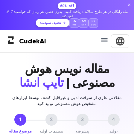
60% off
🎉 7 ماه رایگان در هر طرح سالانه دریافت کنید - بدون خطر، هر زمان که خواستید
لغو کنید
05
59
51
تخفیف سودمند
HR
MIN
SEC
Cudek
AI
مقاله نویس هوش
مصنوعی |
تایپ انشا
مقالاتی عاری از سرقت ادبی و غیرقابل کشف توسط ابزارهای
تشخیص هوش مصنوعی تولید کنید.
1
2
3
4
تولید
پیشرفته
تنظیمات اولیه
موضوع مقاله