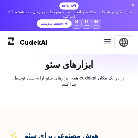
60% off
🎉 7 ماه رایگان در هر طرح سالانه دریافت کنید - بدون خطر، هر زمان که خواستید
لغو کنید
05
59
56
تخفیف سودمند
HR
MIN
SEC
Cudek
AI
ابزارهای سئو
همه ابزارهای سئو ارائه شده توسط cudekai را در یک مکان
پیدا کنید
هوش مصنوعی برای سئو