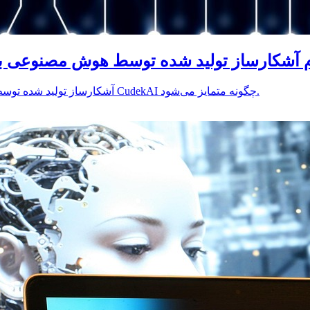
Cu در مقابل GPTZero - کدام آشکارساز تولید شده توسط هوش مص
آشکارساز تولید شده توسط هوش مصنوعی به تأیید صحت محتوای نوشتاری کمک می‌کند. ببینید CudekAI چگونه متمایز می‌شود.