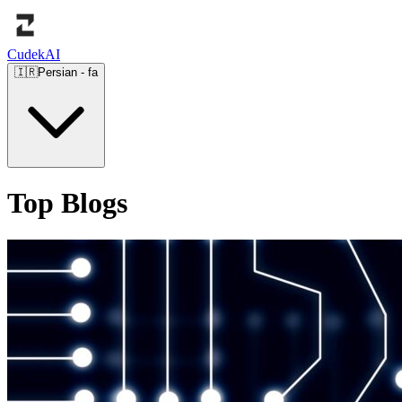
Cudek
AI
🇮🇷
Persian
-
fa
Top Blogs