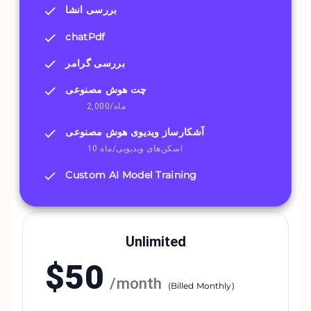
بررسی انشا
chatPdf
بررسی گرامر
چت هوش مصنوعی
2,000/ماه
آشکارساز ویدیوی هوش مصنوعی
10 اسکن‌های ویدیویی/ماه
Custom AI Model Training
Unlimited
$
50
/
month
(
Billed Monthly
)