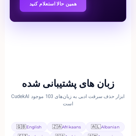
همین حالا استعلام کنید
زبان های پشتیبانی شده
CudekAI ابزار حذف سرقت ادبی به زبان‌های 103 موجود
است
🇬🇧
🇿🇦
🇦🇱
English
Afrikaans
Albanian