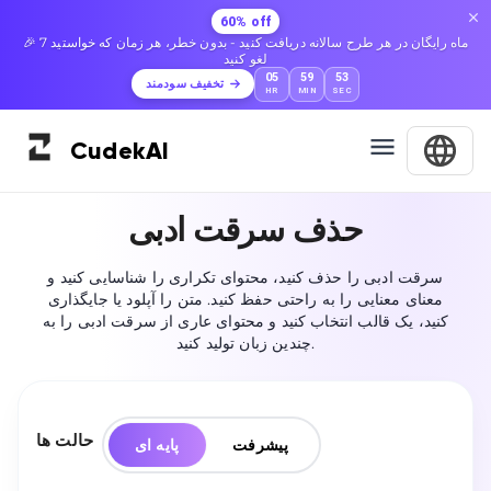
60% off
🎉 7 ماه رایگان در هر طرح سالانه دریافت کنید - بدون خطر، هر زمان که خواستید
لغو کنید
05
59
52
تخفیف سودمند
HR
MIN
SEC
Cudek
AI
حذف سرقت ادبی
سرقت ادبی را حذف کنید، محتوای تکراری را شناسایی کنید و
معنای معنایی را به راحتی حفظ کنید. متن را آپلود یا جایگذاری
کنید، یک قالب انتخاب کنید و محتوای عاری از سرقت ادبی را به
چندین زبان تولید کنید.
حالت ها
پیشرفت
پایه ای