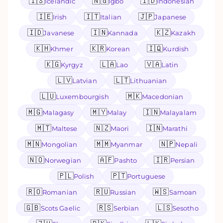
🇮🇸
🇳🇬
🇮🇩
Icelandic
Igbo
Indonesian
🇮🇪
🇮🇹
🇯🇵
Irish
Italian
Japanese
🇮🇩
🇮🇳
🇰🇿
Javanese
Kannada
Kazakh
🇰🇭
🇰🇷
🇮🇶
Khmer
Korean
Kurdish
🇰🇬
🇱🇦
🇻🇦
Kyrgyz
Lao
Latin
🇱🇻
🇱🇹
Latvian
Lithuanian
🇱🇺
🇲🇰
Luxembourgish
Macedonian
🇲🇬
🇲🇾
🇮🇳
Malagasy
Malay
Malayalam
🇲🇹
🇳🇿
🇮🇳
Maltese
Maori
Marathi
🇲🇳
🇲🇲
🇳🇵
Mongolian
Myanmar
Nepali
🇳🇴
🇦🇫
🇮🇷
Norwegian
Pashto
Persian
🇵🇱
🇵🇹
Polish
Portuguese
🇷🇴
🇷🇺
🇼🇸
Romanian
Russian
Samoan
🇬🇧
🇷🇸
🇱🇸
Scots Gaelic
Serbian
Sesotho