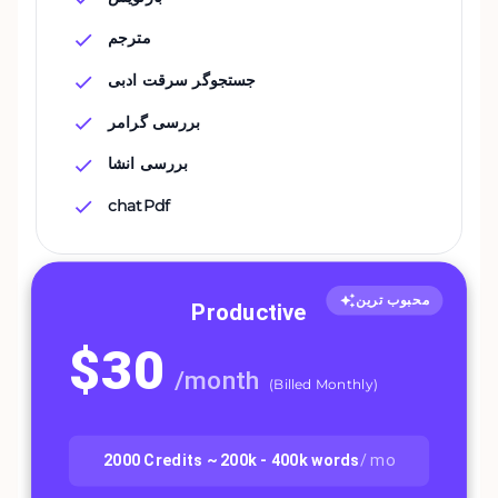
مترجم
جستجوگر سرقت ادبی
بررسی گرامر
بررسی انشا
chatPdf
محبوب ترین
Productive
$
30
/
month
(
Billed Monthly
)
2000
Credits ~
200k - 400k
words
/ mo