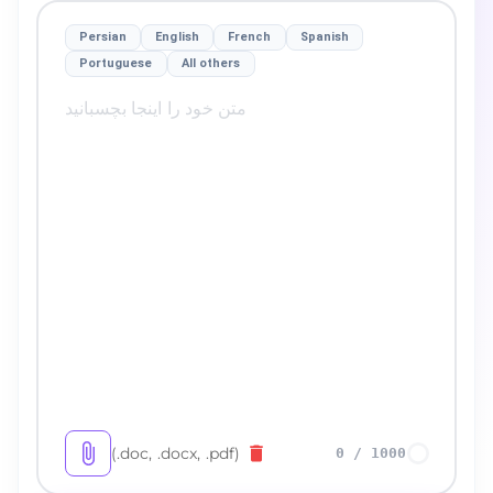
Persian
English
French
Spanish
Portuguese
All others
(.doc, .docx, .pdf)
0
/
1000