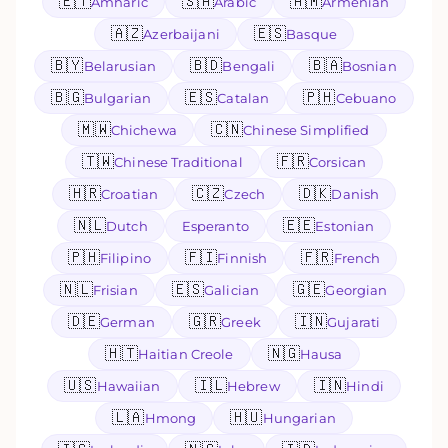
🇪🇹
🇸🇦
🇦🇲
Amharic
Arabic
Armenian
🇦🇿
🇪🇸
Azerbaijani
Basque
🇧🇾
🇧🇩
🇧🇦
Belarusian
Bengali
Bosnian
🇧🇬
🇪🇸
🇵🇭
Bulgarian
Catalan
Cebuano
🇲🇼
🇨🇳
Chichewa
Chinese Simplified
🇹🇼
🇫🇷
Chinese Traditional
Corsican
🇭🇷
🇨🇿
🇩🇰
Croatian
Czech
Danish
🇳🇱
🇪🇪
Dutch
Esperanto
Estonian
🇵🇭
🇫🇮
🇫🇷
Filipino
Finnish
French
🇳🇱
🇪🇸
🇬🇪
Frisian
Galician
Georgian
🇩🇪
🇬🇷
🇮🇳
German
Greek
Gujarati
🇭🇹
🇳🇬
Haitian Creole
Hausa
🇺🇸
🇮🇱
🇮🇳
Hawaiian
Hebrew
Hindi
🇱🇦
🇭🇺
Hmong
Hungarian