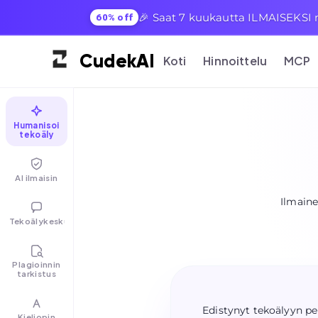
🎉 Saat 7 kuukautta ILMAISEKSI mi
60% off
Cudek
AI
Koti
Hinnoittelu
MCP
Humanisoi
tekoäly
AI ilmaisin
Ilmaine
Tekoälykeskustelu
Plagioinnin
tarkistus
Edistynyt tekoälyyn p
Kieliopin