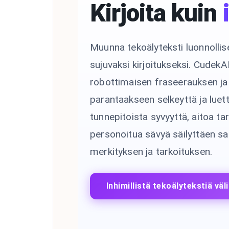
Kirjoita kuin
Muunna tekoälyteksti luonnollise
sujuvaksi kirjoitukseksi. Cudek
robottimaisen fraseerauksen ja 
parantaakseen selkeyttä ja luett
tunnepitoista syvyyttä, aitoa ta
personoitua sävyä säilyttäen sa
merkityksen ja tarkoituksen.
Inhimillistä tekoälytekstiä väl