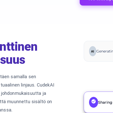
nttinen
Generatin
AI
isuus
ttäen samalla sen
tuaalinen linjaus. CudekAI
 johdonmukaisuutta ja
että muunnettu sisältö on
Sharing 
kanssa.