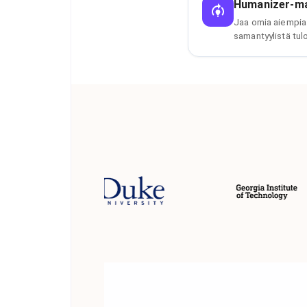
Humanizer-mal
Jaa omia aiempia k
samantyylistä tulo