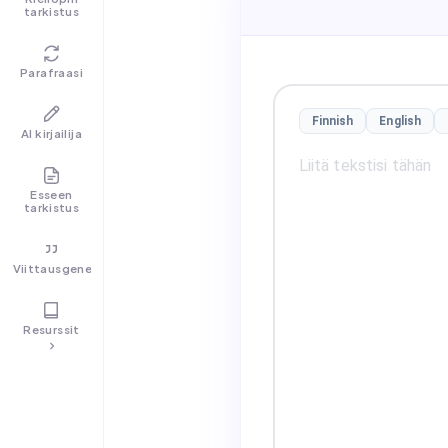
tarkistus
Parafraasi
Finnish
English
AI kirjailija
Esseen
tarkistus
Viittausgeneraattori
Resurssit