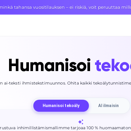
nkä tahansa vuositilauksen – ei riskiä, voit peruuttaa mil
Humanisoi
teko
n ai-teksti ihmistekstimuunnos. Ohita kaikki tekoälytunnistime
Humanisoi tekoäly
AI ilmaisin
erustuva inhimillistämismallimme tarjoaa 100 % huomaamatonta