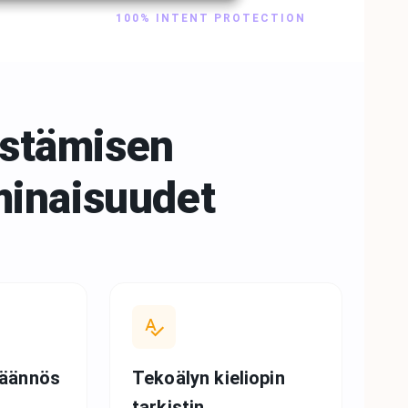
100% INTENT PROTECTION
istämisen
minaisuudet
käännös
Tekoälyn kieliopin
tarkistin