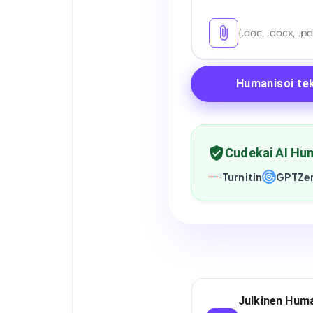
(.doc, .docx, .pd
Humanisoi te
Cudekai AI Hum
Turnitin
GPTZe
Julkinen Human