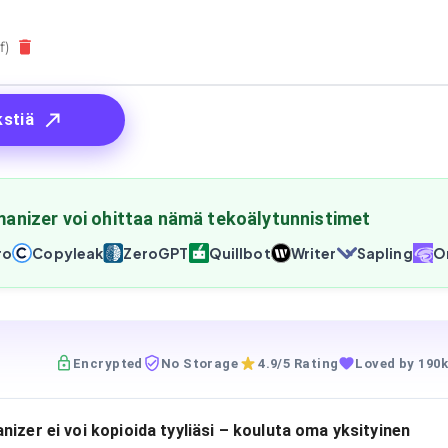
f)
kstiä
anizer voi ohittaa nämä tekoälytunnistimet
ro
Copyleak
ZeroGPT
Quillbot
Writer
Sapling
Or
Encrypted
No Storage
4.9/5 Rating
Loved by 190k
izer ei voi kopioida tyyliäsi – kouluta oma yksityinen