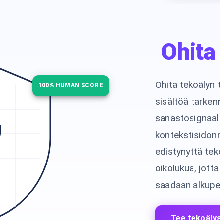
Ohita
Ohita tekoälyn 
100% HUMAN SCORE
sisältöä tarkenn
sanastosignaale
kontekstisidon
edistynyttä tek
oikolukua, jotta
saadaan alkupe
Tee tekoälys