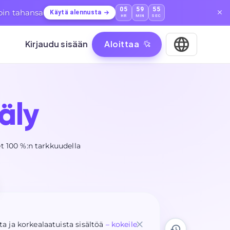
05
59
53
loin tahansa
Käytä alennusta
HR
MIN
SEC
Kirjaudu sisään
Aloittaa
äly
t 100 %:n tarkkuudella
 ja korkealaatuista sisältöä
– kokeile