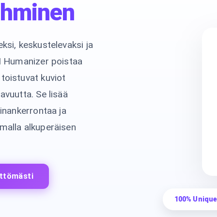
ihminen
ksi, keskustelevaksi ja
AI Humanizer poistaa
toistuvat kuviot
avuutta. Se lisää
rinankerrontaa ja
malla alkuperäisen
ittömästi
100% Unique