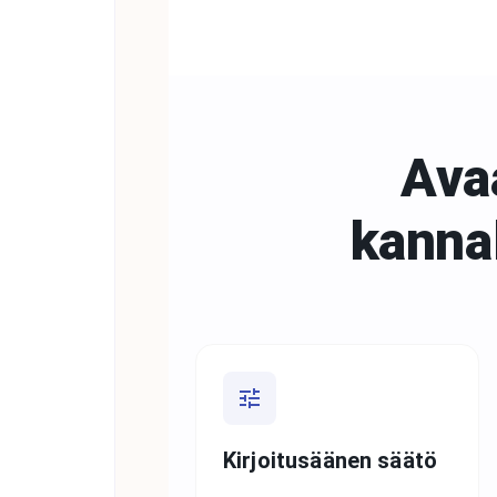
Avaa
kanna
Kirjoitusäänen säätö