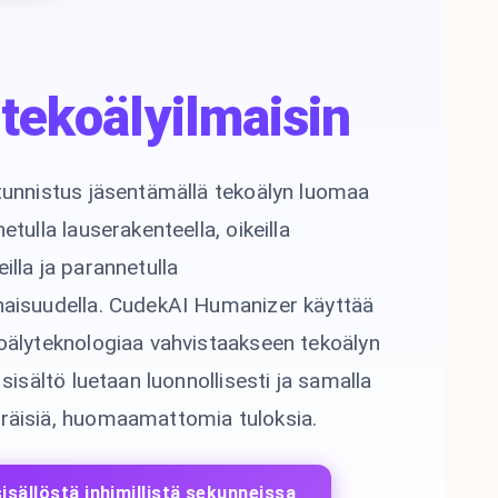
 tekoälyilmaisin
tunnistus jäsentämällä tekoälyn luomaa
etulla lauserakenteella, oikeilla
illa ja parannetulla
naisuudella. CudekAI Humanizer käyttää
oälyteknologiaa vahvistaakseen tekoälyn
 sisältö luetaan luonnollisesti ja samalla
räisiä, huomaamattomia tuloksia.
isällöstä inhimillistä sekunneissa