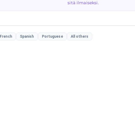
sitä ilmaiseksi.
French
Spanish
Portuguese
All others