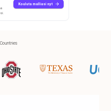
Kouluta malliasi nyt
aa
si.
 Countries