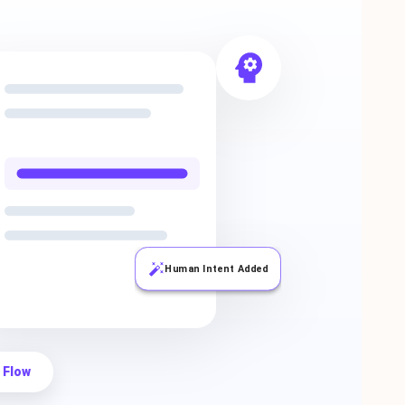
Human Intent Added
 Flow