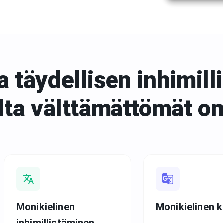
 täydellisen inhimill
lta
välttämättömät o
Monikielinen
Monikielinen 
inhimillistäminen