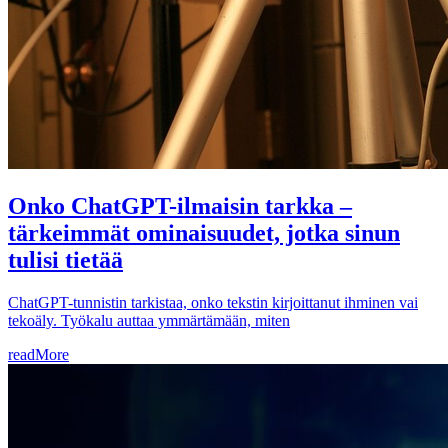
Onko ChatGPT-ilmaisin tarkka –
tärkeimmät ominaisuudet, jotka sinun
tulisi tietää
ChatGPT-tunnistin tarkistaa, onko tekstin kirjoittanut ihminen vai
tekoäly. Työkalu auttaa ymmärtämään, miten
readMore