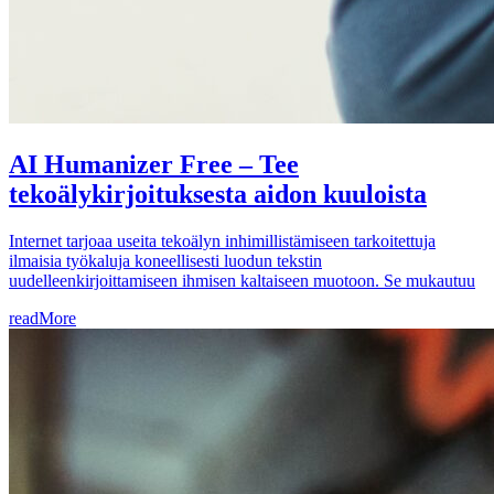
AI Humanizer Free – Tee
tekoälykirjoituksesta aidon kuuloista
Internet tarjoaa useita tekoälyn inhimillistämiseen tarkoitettuja
ilmaisia työkaluja koneellisesti luodun tekstin
uudelleenkirjoittamiseen ihmisen kaltaiseen muotoon. Se mukautuu
readMore