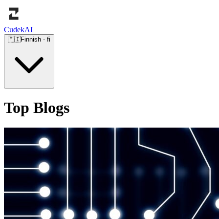
Cudek
AI
🇫🇮
Finnish
-
fi
Top Blogs