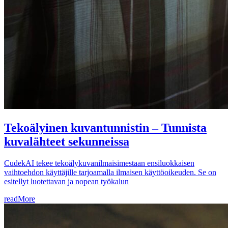
Tekoälyinen kuvantunnistin – Tunnista
kuvalähteet sekunneissa
CudekAI tekee tekoälykuvanilmaisimestaan ensiluokkaisen
vaihtoehdon käyttäjille tarjoamalla ilmaisen käyttöoikeuden. Se on
esitellyt luotettavan ja nopean työkalun
readMore