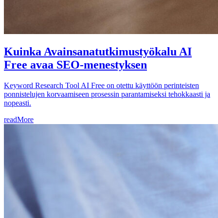
Kuinka Avainsanatutkimustyökalu AI
Free avaa SEO-menestyksen
Keyword Research Tool AI Free on otettu käyttöön perinteisten
ponnistelujen korvaamiseen prosessin parantamiseksi tehokkaasti ja
nopeasti.
readMore