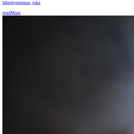
lähestymistapa, joka
readMore