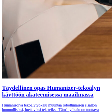
Täydellinen opas Humanizer-tekoälyn
käyttöön akateemisessa maailmassa
Humanisoiva tekoälytyökalu muuntaa robottimaisen sisällön
luonnollisiksi, luettaviksi teksteiksi. Tämä työkalu on tuottava