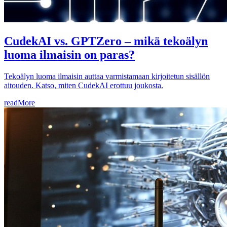
CudekAI vs. GPTZero – mikä tekoälyn
luoma ilmaisin on paras?
Tekoälyn luoma ilmaisin auttaa varmistamaan kirjoitetun sisällön
aitouden. Katso, miten CudekAI erottuu joukosta.
readMore