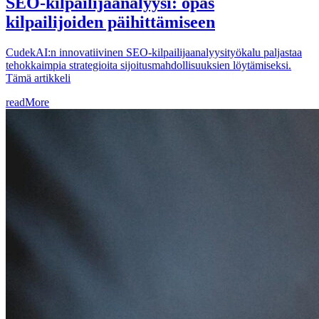
SEO-kilpailijaanalyysi: opas
kilpailijoiden päihittämiseen
CudekAI:n innovatiivinen SEO-kilpailijaanalyysityökalu paljastaa
tehokkaimpia strategioita sijoitusmahdollisuuksien löytämiseksi.
Tämä artikkeli
readMore