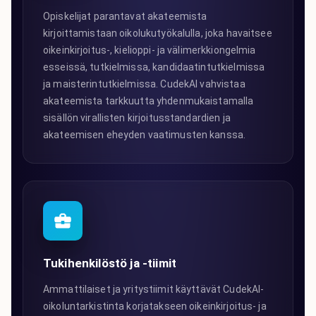
Opiskelijat parantavat akateemista
kirjoittamistaan oikolukutyökalulla, joka havaitsee
oikeinkirjoitus-, kielioppi- ja välimerkkiongelmia
esseissä, tutkielmissa, kandidaatintutkielmissa
ja maisterintutkielmissa. CudekAI vahvistaa
akateemista tarkkuutta yhdenmukaistamalla
sisällön virallisten kirjoitusstandardien ja
akateemisen eheyden vaatimusten kanssa.
Tukihenkilöstö ja -tiimit
Ammattilaiset ja yritystiimit käyttävät CudekAI-
oikoluntarkistinta korjatakseen oikeinkirjoitus- ja