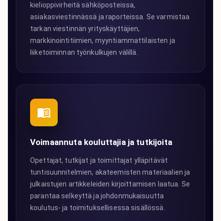
kielioppivirheitä sähköposteissa,
asiakasviestinnässä ja raporteissa. Se varmistaa
tarkan viestinnän yrityskäyttäjien,
markkinointitiimien, myyntiammattilaisten ja
liiketoiminnan työnkulkujen välillä.
Voimaannuta kouluttajia ja tutkijoita
Opettajat, tutkijat ja toimittajat ylläpitävät
tuntisuunnitelmien, akateemisten materiaalien ja
julkaistujen artikkeleiden kirjoittamisen laatua. Se
parantaa selkeyttä ja johdonmukaisuutta
koulutus- ja toimituksellisessa sisällössä.