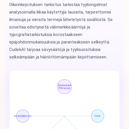
Oikeinkirjoituksen tarkistus tarkistaa tyyliongelmat
analysoimalla liikaa käytettyjä lauseita, tarpeettomia
ilmaisuja ja vieraita termejä lähetetystä sisällöstä. Se
soveltaa edistyneitä välimerkkisääntöjä ja
typografiatarkistuksia korostaakseen
epäjohdonmukaisuuksia ja parantaakseen selkeyttä.
CudekAI tarjoaa sävysäätöjä ja tyylisuosituksia
selkeämpään ja häiriöttömämpään kirjoittamiseen.
Overused
Phrases
Redundancies
Tone