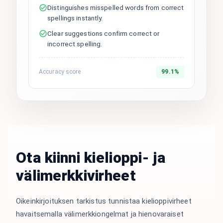
Distinguishes misspelled words from correct
spellings instantly.
Clear suggestions confirm correct or
incorrect spelling.
Accuracy score
99.1%
Ota kiinni kielioppi- ja
välimerkkivirheet
Oikeinkirjoituksen tarkistus tunnistaa kielioppivirheet
havaitsemalla välimerkkiongelmat ja hienovaraiset