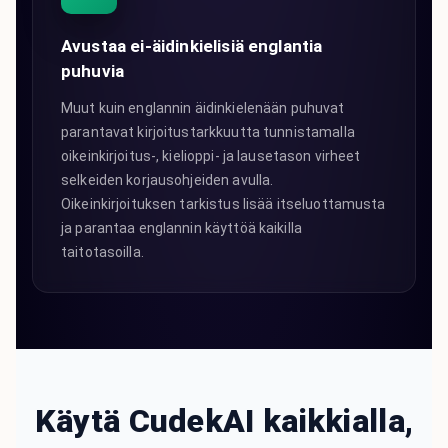
Avustaa ei-äidinkielisiä englantia
puhuvia
Muut kuin englannin äidinkielenään puhuvat
parantavat kirjoitustarkkuutta tunnistamalla
oikeinkirjoitus-, kielioppi- ja lausetason virheet
selkeiden korjausohjeiden avulla.
Oikeinkirjoituksen tarkistus lisää itseluottamusta
ja parantaa englannin käyttöä kaikilla
taitotasoilla.
Käytä CudekAI kaikkialla,