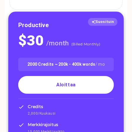
Suosituin
Productive
$
30
/
month
(
Billed Monthly
)
2000
Credits ~
200k - 400k
words
/ mo
Aloittaa
Credits
2,000/Kuukausi
Merkkirajoitus
15,000 Merkit/syöttö