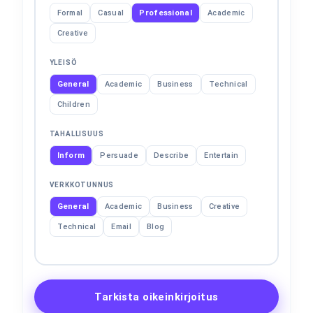
Formal
Casual
Professional
Academic
Creative
YLEISÖ
General
Academic
Business
Technical
Children
TAHALLISUUS
Inform
Persuade
Describe
Entertain
VERKKOTUNNUS
General
Academic
Business
Creative
Technical
Email
Blog
Tarkista oikeinkirjoitus