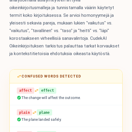
oikeinkirjoitusmalleja ja tunnistamalla väärin käytetyt
termit koko kirjoituksessa. Se arvioi homonyymejä ja
yleisesti sekavia pareja, mukaan lukien "vaikutus" vs.
"vaikutus", "tavallinen" vs. "taso" ja "heitti" vs. "läpi"
korostaakseen virheellisiä sanavalintoja. CudekAI
Oikeinkirjoituksen tarkistus palauttaa tarkat korvaukset
ja kontekstitietoisia ehdotuksia oikeasta käytöstä.
CONFUSED WORDS DETECTED
affect
effect
The change will affect the outcome.
plain
plane
The plane landed safely.