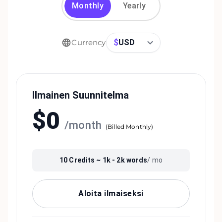
Monthly
Yearly
$
USD
Currency
Ilmainen Suunnitelma
$
0
/
month
(
Billed Monthly
)
10
Credits ~
1k - 2k
words
/ mo
Aloita ilmaiseksi