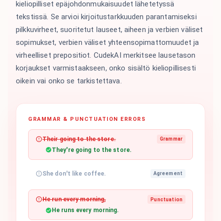
kieliopilliset epäjohdonmukaisuudet lähetetyssä
tekstissä. Se arvioi kirjoitustarkkuuden parantamiseksi
pilkkuvirheet, suoritetut lauseet, aiheen ja verbien väliset
sopimukset, verbien väliset yhteensopimattomuudet ja
virheelliset prepositiot. CudekAI merkitsee lausetason
korjaukset varmistaakseen, onko sisältö kieliopillisesti
oikein vai onko se tarkistettava.
GRAMMAR & PUNCTUATION ERRORS
Their going to the store.
Grammar
They're going to the store.
She don't like coffee.
Agreement
He run every morning,
Punctuation
He runs every morning.