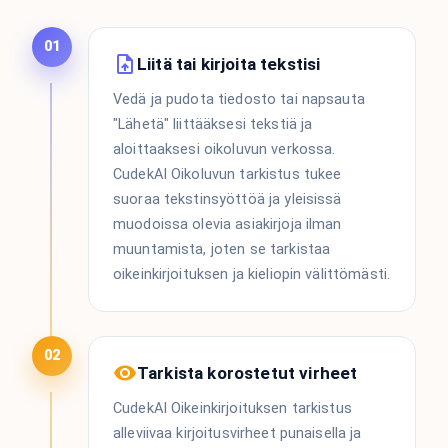
01
Liitä tai kirjoita tekstisi
Vedä ja pudota tiedosto tai napsauta
"Lähetä" liittääksesi tekstiä ja
aloittaaksesi oikoluvun verkossa.
CudekAI Oikoluvun tarkistus tukee
suoraa tekstinsyöttöä ja yleisissä
muodoissa olevia asiakirjoja ilman
muuntamista, joten se tarkistaa
oikeinkirjoituksen ja kieliopin välittömästi.
02
Tarkista korostetut virheet
CudekAI Oikeinkirjoituksen tarkistus
alleviivaa kirjoitusvirheet punaisella ja