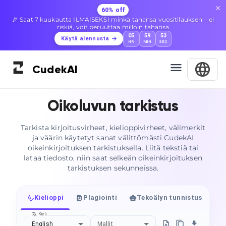
60% off
🎉 Saat 7 kuukautta ILMAISEKSI minkä tahansa vuositilauksen – ei
riskiä, voit peruuttaa milloin tahansa
05
59
52
Käytä alennusta
HR
MIN
SEC
Cudek
AI
Oikoluvun tarkistus
Tarkista kirjoitusvirheet, kielioppivirheet, välimerkit
ja väärin käytetyt sanat välittömästi CudekAI
oikeinkirjoituksen tarkistuksella. Liitä tekstiä tai
lataa tiedosto, niin saat selkeän oikeinkirjoituksen
tarkistuksen sekunneissa.
Kielioppi
Plagiointi
Tekoälyn tunnistus
I
Kieli
English
Mallit