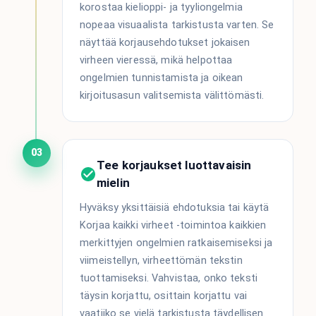
korostaa kielioppi- ja tyyliongelmia
nopeaa visuaalista tarkistusta varten. Se
näyttää korjausehdotukset jokaisen
virheen vieressä, mikä helpottaa
ongelmien tunnistamista ja oikean
kirjoitusasun valitsemista välittömästi.
03
Tee korjaukset luottavaisin
mielin
Hyväksy yksittäisiä ehdotuksia tai käytä
Korjaa kaikki virheet -toimintoa kaikkien
merkittyjen ongelmien ratkaisemiseksi ja
viimeistellyn, virheettömän tekstin
tuottamiseksi. Vahvistaa, onko teksti
täysin korjattu, osittain korjattu vai
vaatiiko se vielä tarkistusta täydellisen