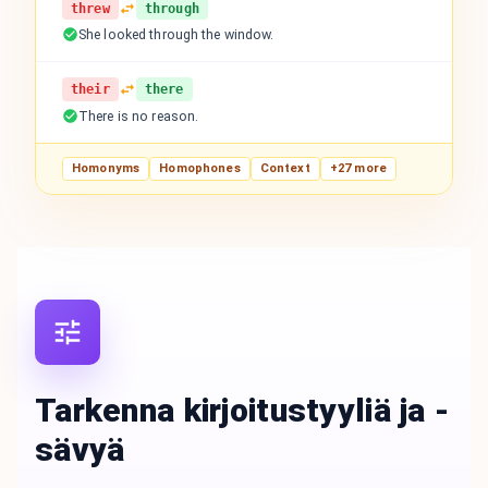
threw
through
She looked through the window.
their
there
There is no reason.
Homonyms
Homophones
Context
+27 more
Tarkenna kirjoitustyyliä ja -
sävyä