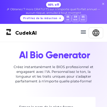
60% off
🎉 Obtenez 7 mois GRATUITS sur n'importe quel forfait annuel —
aucun risque, annulez à tout moment
05
59
55
Profitez de la réduction
HR
MIN
SEC
Cudek
AI
AI Bio Generator
Créez instantanément le BIOS professionnel et
engageant avec l'IA. Personnalisez le ton, la
longueur et les traits uniques pour s'adapter
parfaitement à n'importe quelle plate-forme!