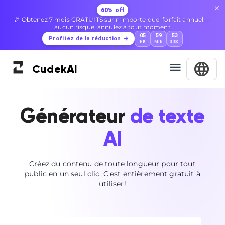
60% off
🎉 Obtenez 7 mois GRATUITS sur n'importe quel forfait annuel —
aucun risque, annulez à tout moment
05
59
52
Profitez de la réduction
HR
MIN
SEC
Cudek
AI
Générateur
de texte
AI
Créez du contenu de toute longueur pour tout
public en un seul clic. C'est entièrement gratuit à
utiliser!