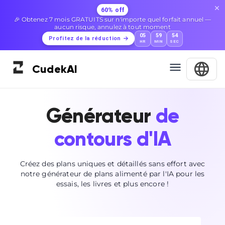
60% off
🎉 Obtenez 7 mois GRATUITS sur n'importe quel forfait annuel —
aucun risque, annulez à tout moment
05
59
53
Profitez de la réduction
HR
MIN
SEC
Cudek
AI
Générateur
de
contours d'IA
Créez des plans uniques et détaillés sans effort avec
notre générateur de plans alimenté par l'IA pour les
essais, les livres et plus encore !