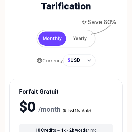
Tarification
✨ Save
60
%
Monthly
Yearly
$
USD
Currency
Forfait Gratuit
$
0
/
month
(
Billed Monthly
)
10
Credits ~
1k - 2k
words
/ mo