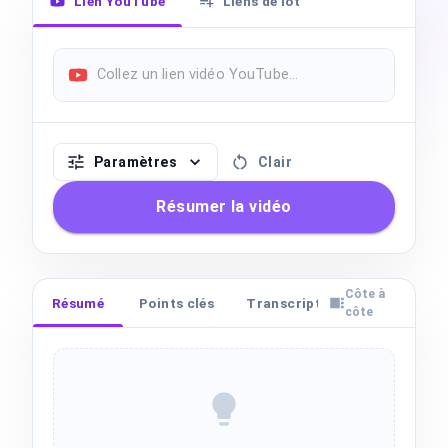
Lien YouTube
Liens de lot
Paramètres
Clair
Résumer la vidéo
Côte à
Résumé
Points clés
Transcription
Chapitres
côte