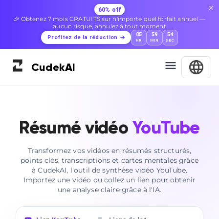
60% off
🎉 Obtenez 7 mois GRATUITS sur n'importe quel forfait annuel —
aucun risque, annulez à tout moment
05
59
53
Profitez de la réduction
HR
MIN
SEC
Cudek
AI
Résumé vidéo
YouTube
Transformez vos vidéos en résumés structurés,
points clés, transcriptions et cartes mentales grâce
à CudekAI, l'outil de synthèse vidéo YouTube.
Importez une vidéo ou collez un lien pour obtenir
une analyse claire grâce à l'IA.