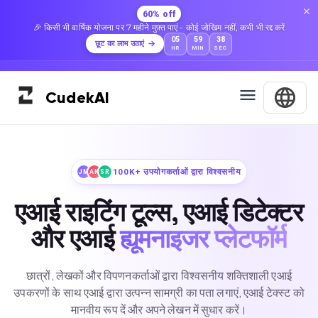
60% off
🎉 किसी भी वार्षिक योजना पर 7 महीने मुफ़्त पाएं - कोई जोखिम नहीं, कभी भी रद्द करें
05
59
37
छूट का लाभ उठाएं
HR
MIN
SEC
Cudek
AI
100K+ उपयोगकर्ताओं द्वारा विश्वसनीय
JM
AK
SR
एआई राइटिंग टूल्स, एआई डिटेक्टर
और एआई
ह्यूमनाइजर प्लेटफॉर्म
छात्रों, लेखकों और विपणनकर्ताओं द्वारा विश्वसनीय शक्तिशाली एआई
उपकरणों के साथ एआई द्वारा उत्पन्न सामग्री का पता लगाएं, एआई टेक्स्ट को
मानवीय रूप दें और अपने लेखन में सुधार करें।