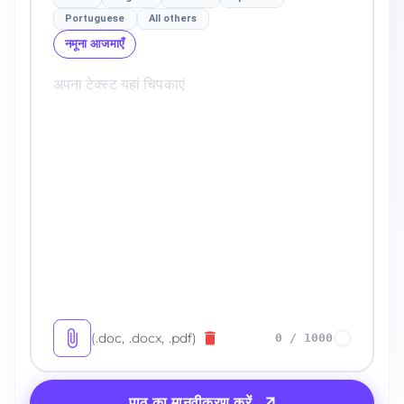
Portuguese
All others
नमूना आजमाएँ
(.doc, .docx, .pdf)
0
/
1000
पाठ का मानवीकरण करें