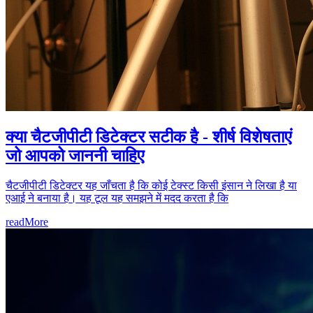
क्या चैटजीपीटी डिटेक्टर सटीक है - शीर्ष विशेषताएं
जो आपको जाननी चाहिए
चैटजीपीटी डिटेक्टर यह जाँचता है कि कोई टेक्स्ट किसी इंसान ने लिखा है या
एआई ने बनाया है। यह टूल यह समझने में मदद करता है कि
readMore