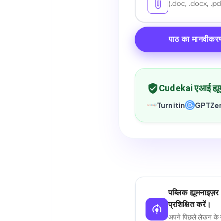
(.doc, .docx, .pd
पाठ का मानवीकरण
Cudekai एआई ह्यूम
Turnitin
GPTZe
पब्लिक ह्यूमनाइज
प्रशिक्षित करें।
अपने पिछले लेखन के न