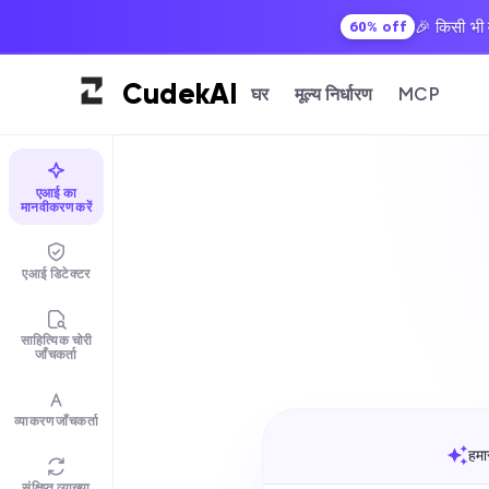
🎉 किसी भी व
60% off
Cudek
AI
घर
मूल्य निर्धारण
MCP
एआई का
मानवीकरण करें
एआई डिटेक्टर
साहित्यिक चोरी
जाँचकर्ता
व्याकरण जाँचकर्ता
हमा
संक्षिप्त व्याख्या