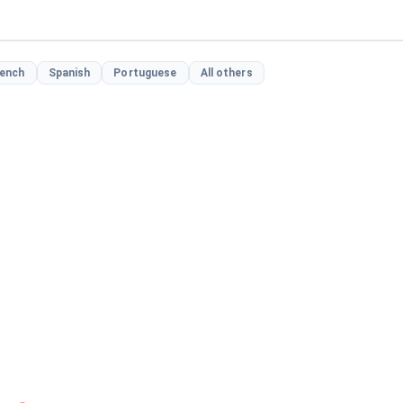
rench
Spanish
Portuguese
All others