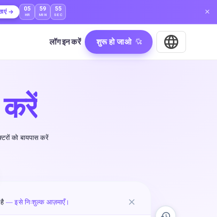
05
59
53
ाएं
HR
MIN
SEC
लॉग इन करें
शुरू हो जाओ
करें
रों को बायपास करें
है
— इसे निःशुल्क आज़माएँ।