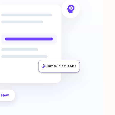
Human Intent Added
 Flow