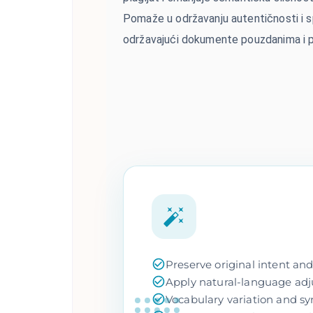
Pomaže u održavanju autentičnosti i s
održavajući dokumente pouzdanima i p
Preserve original intent an
Apply natural-language adju
Vocabulary variation and s