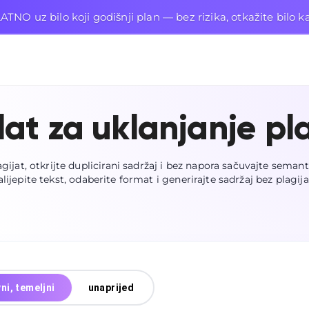
TNO uz bilo koji godišnji plan — bez rizika, otkažite bilo k
lat za uklanjanje pl
gijat, otkrijte duplicirani sadržaj i bez napora sačuvajte semant
alijepite tekst, odaberite format i generirajte sadržaj bez plagija
ni, temeljni
unaprijed