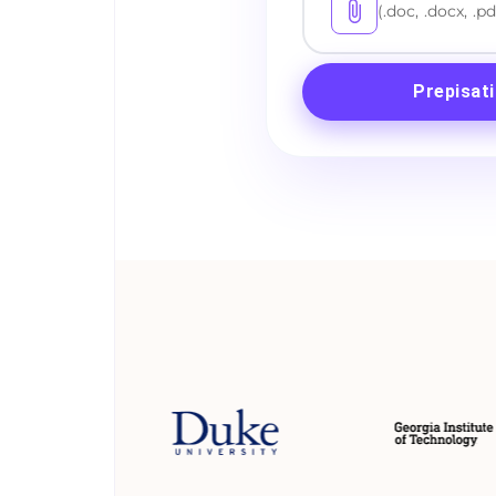
(.doc, .docx, .pd
Prepisati