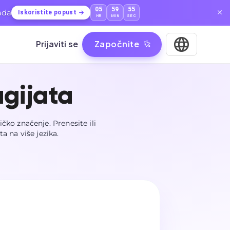
05
59
54
ada
Iskoristite popust
HR
MIN
SEC
Prijaviti se
Započnite
agijata
ičko značenje. Prenesite ili
ta na više jezika.