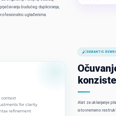
prječavanju budućeg dupliciranja,
rofesionalno uglađenima.
SEMANTIC REWRI
Očuvanj
konziste
d context
Alat za uklanjanje pl
stments for clarity
istovremeno restruktu
yntax refinement