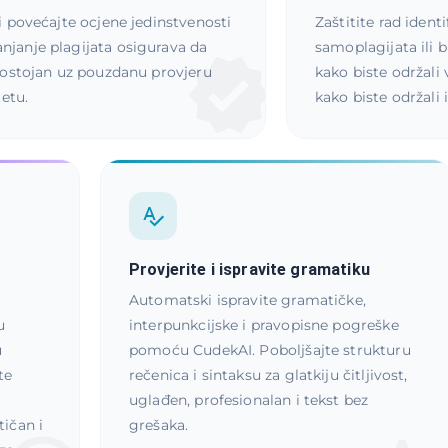
i povećajte ocjene jedinstvenosti
Zaštitite rad ident
njanje plagijata osigurava da
samoplagijata ili b
odostojan uz pouzdanu provjeru
kako biste održali v
tetu.
kako biste održali
Provjerite i ispravite gramatiku
Automatski ispravite gramatičke,
u
interpunkcijske i pravopisne pogreške
u
pomoću CudekAI. Poboljšajte strukturu
te
rečenica i sintaksu za glatkiju čitljivost,
uglađen, profesionalan i tekst bez
tičan i
grešaka.