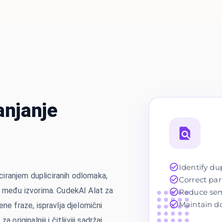
anjanje
Identify d
ficiranjem dupliciranih odlomaka,
Correct par
a među izvorima. CudekAI Alat za
Reduce sema
Maintain do
ene fraze, ispravlja djelomični
originalniji i čitljiviji sadržaj.