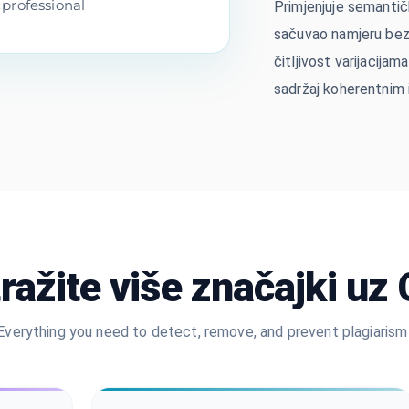
professional
Primjenjuje semantičk
sačuvao namjeru bez
čitljivost varijacija
sadržaj koherentnim 
tražite više značajki uz
Everything you need to detect, remove, and prevent plagiarism 