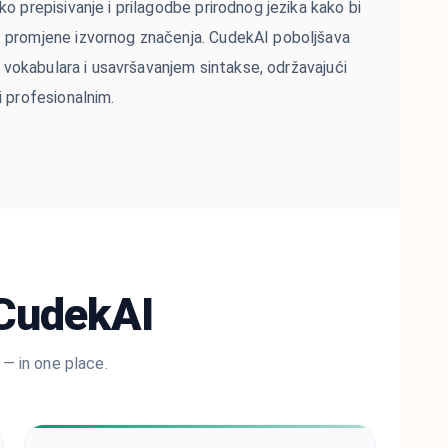
o prepisivanje i prilagodbe prirodnog jezika kako bi
 promjene izvornog značenja. CudekAI poboljšava
ma vokabulara i usavršavanjem sintakse, održavajući
i profesionalnim.
 CudekAI
— in one place.