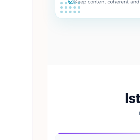
Keep content coherent and 
Is