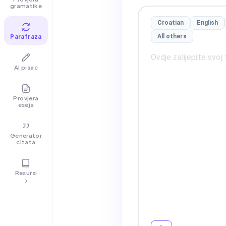
gramatike
Croatian
English
Parafraza
All others
AI pisac
Provjera
eseja
Generator
citata
Resursi