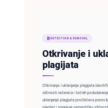
DETECTION & REMOVAL
Otkrivanje i ukl
plagijata
Otkrivanje i uklanjanje plagijata identi
sličnosti rečenica i točnih podudaranj
uklanjanje plagijata pročišćava ponovlj
plagijat i smanjuje semantičku sličnost za 