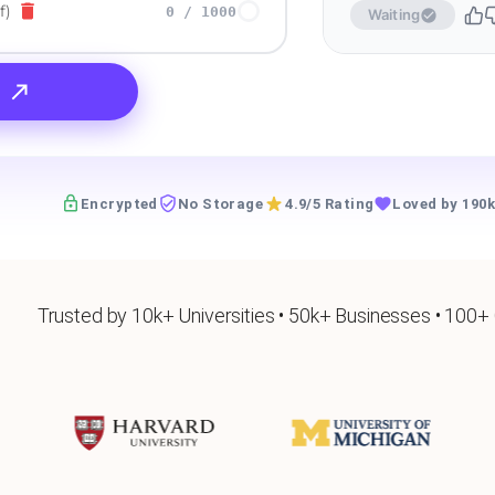
f)
0
/
1000
Waiting
Encrypted
No Storage
4.9/5 Rating
Loved by 190k
Trusted by 10k+ Universities • 50k+ Businesses • 100+