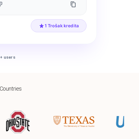
1 Trošak kredita
+ users
 Countries