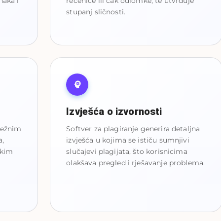
naka i
rečenice ili čak odlomke, te utvrđuje
i
stupanj sličnosti.
Izvješća o izvornosti
režnim
Softver za plagiranje generira detaljna
a,
izvješća u kojima se ističu sumnjivi
čkim
slučajevi plagijata, što korisnicima
olakšava pregled i rješavanje problema.