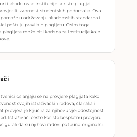
ori i akademske institucije koriste plagijat 
rovjerili izvornost studentskih podnesaka. Ova 
a pomaže u održavanju akademskih standarda i 
ci poštuju pravila o plagijatu. Osim toga, 
 plagijata može biti korisna za institucije koje 
kove.
vači
venici oslanjaju se na provjere plagijata kako 
tvenost svojih istraživačkih radova, članaka i 
jat provjera je ključna za njihovu vjerodostojnost 
led. Istraživači često koriste besplatnu provjeru 
osigurali da su njihovi radovi potpuno originalni.