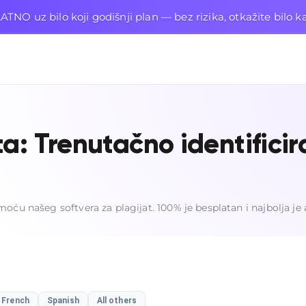
TNO uz bilo koji godišnji plan — bez rizika, otkažite bilo k
a: Trenutačno identificir
oću našeg softvera za plagijat. 100% je besplatan i najbolja je 
French
Spanish
All others