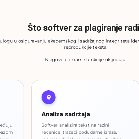
Što softver za plagiranje rad
u ulogu u osiguravanju akademskog i sadržajnog integriteta iden
reprodukcije teksta.
Njegove primarne funkcije uključuju:
Analiza sadržaja
ređuju
Softver analizira tekst na razini
bazom
rečenice, tražeći podudarne izraze,