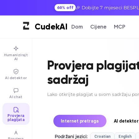
🎉 Dobijte 7 mjeseci BESPLA
60% off
Cudek
AI
Dom
Cijene
MCP
Humanizirajte
AI
Provjera plagijat
sadržaj
AI detektor
Lako otkrijte plagijat u svom sadržaju pom
AI chat
Provjera
plagijata
Internet pretraga
AI detektor
Podržani jezici
:
Croatian
English
Provjera