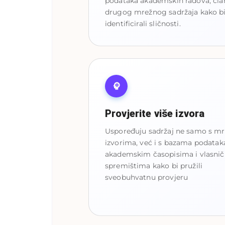
podataka akademskih radova, čla
drugog mrežnog sadržaja kako b
identificirali sličnosti.
Provjerite više izvora
Uspoređuju sadržaj ne samo s m
izvorima, već i s bazama podatak
akademskim časopisima i vlasni
spremištima kako bi pružili
sveobuhvatnu provjeru