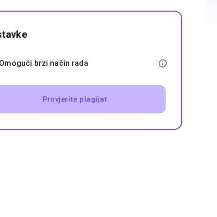
stavke
Omogući brzi način rada
Provjerite plagijat