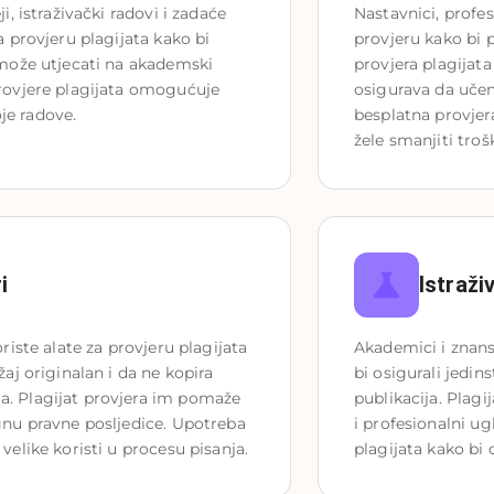
i, istraživački radovi i zadaće 
Nastavnici, profes
a provjeru plagijata kako bi 
provjeru kako bi p
 može utjecati na akademski 
provjera plagijat
provjere plagijata omogućuje 
osigurava da učeni
je radove.
besplatna provjera
žele smanjiti troš
i
Istraži
riste alate za provjeru plagijata 
Akademici i znanst
žaj originalan i da ne kopira 
bi osigurali jedins
a. Plagijat provjera im pomaže 
publikacija. Plagi
gnu pravne posljedice. Upotreba 
i profesionalni ug
velike koristi u procesu pisanja.
plagijata kako bi 