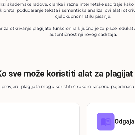
akademske radove, članke i razne internetske sadržaje kako bi i
 prsta, podudaranje teksta i semantička analiza, ovi alati otkriva
cjelokupnom stilu pisanja.
 za otkrivanje plagijata funkcionira ključno je za pisce, edukato
autentičnost njihovog sadržaja.
Ko sve može koristiti alat za plagijat
 provjeru plagijata mogu koristiti širokom rasponu pojedinaca i
Odgajat