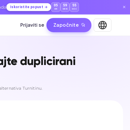
05
59
54
ada
Iskoristite popust
HR
MIN
SEC
Prijaviti se
Započnite
ajte duplicirani
alternativa Turnitinu.