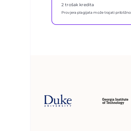
2 trošak kredita
Provjera plagijata može trajati približn