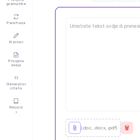
gramatike
Parafraza
AI pisac
Provjera
eseja
Generator
citata
Resursi
🗑
(.doc, .docx, .pdf)