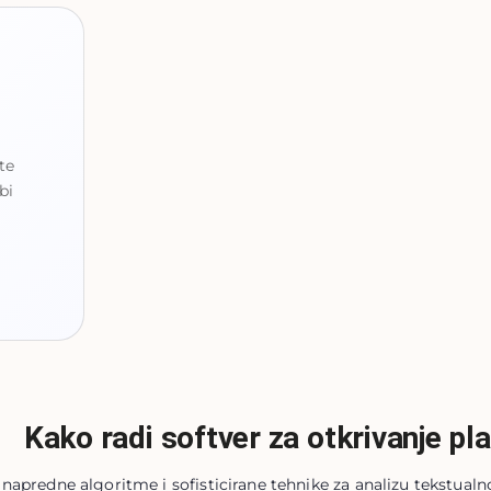
te
bi
Kako radi softver za otkrivanje pla
i napredne algoritme i sofisticirane tehnike za analizu tekstualno