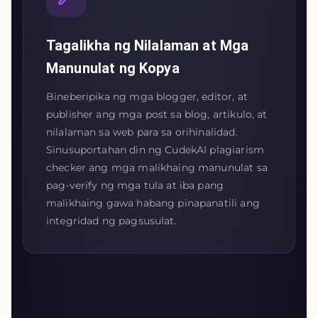
Tagalikha ng Nilalaman at Mga
Manunulat ng Kopya
Bineberipika ng mga blogger, editor, at
publisher ang mga post sa blog, artikulo, at
nilalaman sa web para sa orihinalidad.
Sinusuportahan din ng CudekAI plagiarism
checker ang mga malikhaing manunulat sa
pag-verify ng mga tula at iba pang
malikhaing gawa habang pinapanatili ang
integridad ng pagsusulat.