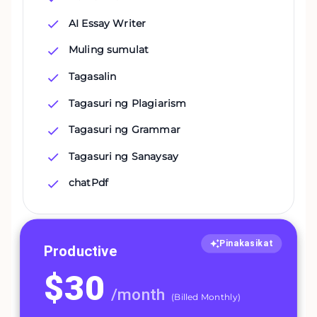
AI Essay Writer
Muling sumulat
Tagasalin
Tagasuri ng Plagiarism
Tagasuri ng Grammar
Tagasuri ng Sanaysay
chatPdf
Pinakasikat
Productive
$
30
/
month
(
Billed Monthly
)