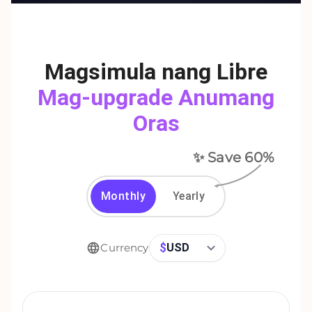
Magsimula nang Libre
Mag-upgrade Anumang
Oras
✨ Save
60
%
Monthly
Yearly
$
USD
Currency