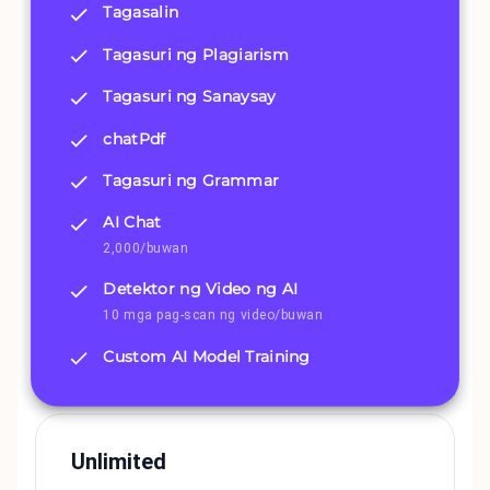
Tagasalin
Tagasuri ng Plagiarism
Tagasuri ng Sanaysay
chatPdf
Tagasuri ng Grammar
AI Chat
2,000/buwan
Detektor ng Video ng AI
10 mga pag-scan ng video/buwan
Custom AI Model Training
Unlimited