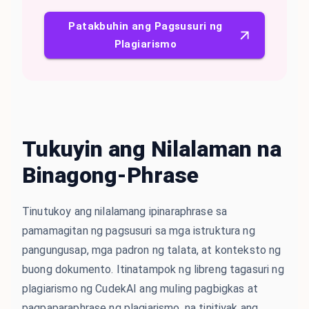
Patakbuhin ang Pagsusuri ng
Plagiarismo
Tukuyin ang Nilalaman na
Binagong-Phrase
Tinutukoy ang nilalamang ipinaraphrase sa
pamamagitan ng pagsusuri sa mga istruktura ng
pangungusap, mga padron ng talata, at konteksto ng
buong dokumento. Itinatampok ng libreng tagasuri ng
plagiarismo ng CudekAI ang muling pagbigkas at
pagpaparaphrase ng plagiarismo, na tinitiyak ang