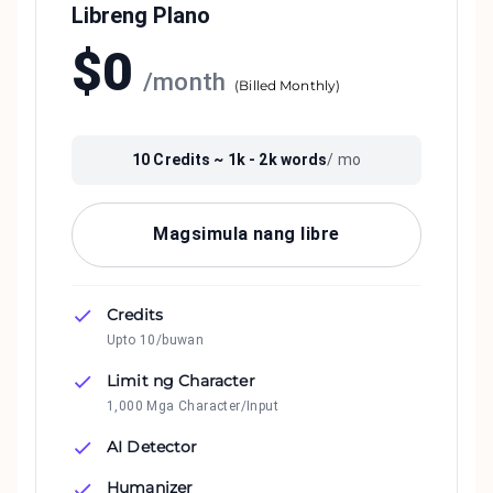
Libreng Plano
$
0
/
month
(
Billed Monthly
)
10
Credits ~
1k - 2k
words
/ mo
Magsimula nang libre
Credits
Upto 10/buwan
Limit ng Character
1,000 Mga Character/Input
AI Detector
Humanizer