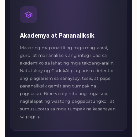
Akademya at Pananaliksik
Maaaring mapanatili ng mga mag-aaral,
guro, at mananaliksik ang integridad sa
akademiko sa lahat ng mga takdang-aralin.
Natutukoy ng CudekAI plagiarism detector
ang plagiarism sa sanaysay, tesis, at papel
pananaliksik gamit ang tumpak na
pagsusuri. Bine-verify nito ang mga sipi,
naglalapat ng wastong pagpapatungkol, at
sumusuporta sa mga tumpak na kasanayan
sa pagsipi.