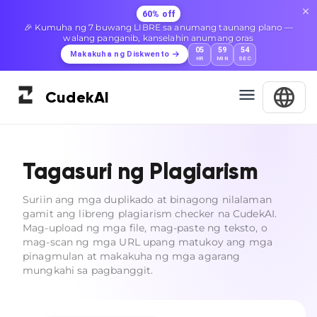
60% off
🎉 Kumuha ng 7 buwang LIBRE sa anumang taunang plano —
walang panganib, kanselahin anumang oras
05
59
53
Makakuha ng Diskwento
HR
MIN
SEC
Cudek
AI
Tagasuri ng Plagiarism
Suriin ang mga duplikado at binagong nilalaman
gamit ang libreng plagiarism checker na CudekAI.
Mag-upload ng mga file, mag-paste ng teksto, o
mag-scan ng mga URL upang matukoy ang mga
pinagmulan at makakuha ng mga agarang
mungkahi sa pagbanggit.