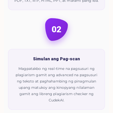
PDF, TXT, RTF, HTML, PPT, at marami pang iba.
02
Simulan ang Pag-scan
Magpatakbo ng real-time na pagsusuri ng
plagiarism gamit ang advanced na pagsusuri
ng teksto at paghahambing ng pinagmulan
upang matukoy ang kinopyang nilalaman
gamit ang libreng plagiarism checker ng
CudekAI.