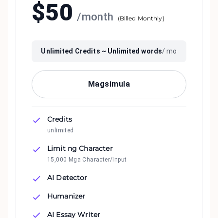
$
50
/
month
(
Billed Monthly
)
Unlimited
Credits ~
Unlimited
words
/ mo
Magsimula
Credits
unlimited
Limit ng Character
15,000 Mga Character/Input
AI Detector
Humanizer
AI Essay Writer