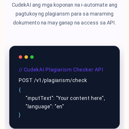
CudekAI ang mga koponan na i-automate ang
pagtukoy ng plagiarism para sa maraming
dokumento na may ganap na access sa API.
// CudekAI Plagiarism Checker API
POST /v1/plagiarism/check
{
"inputText": "Your content here",
"language": "en"
}