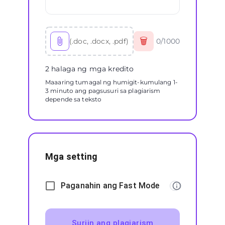
🗑
(.doc, .docx, .pdf)
0
/
1000
2 halaga ng mga kredito
Maaaring tumagal ng humigit-kumulang 1-
3 minuto ang pagsusuri sa plagiarism
depende sa teksto
Mga setting
Paganahin ang Fast Mode
Suriin ang plagiarism