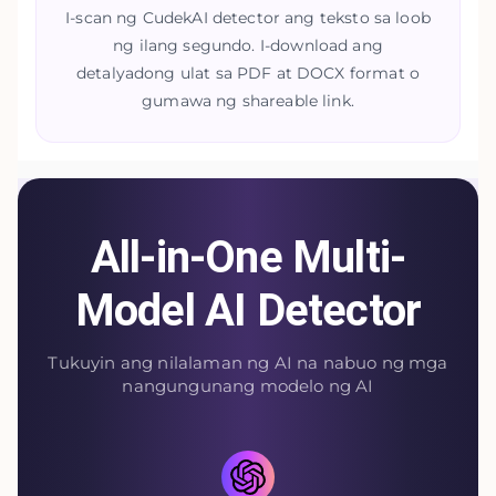
I-scan ng CudekAI detector ang teksto sa loob
ng ilang segundo. I-download ang
detalyadong ulat sa PDF at DOCX format o
gumawa ng shareable link.
All-in-One Multi-
Model AI Detector
Tukuyin ang nilalaman ng AI na nabuo ng mga
nangungunang modelo ng AI