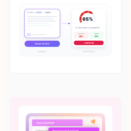
SAMPLES:
AI TEXT
HUMAN
65%
OF TEXT IS LIKELY AI-GENERATED
AI SCORE
HUMAN
0 / 5,000 characters
65%
35%
⚡ AI DETECTED
Detect AI Text
INPUT
OUTPUT