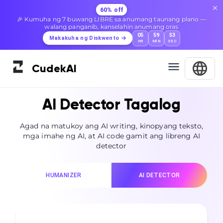
60% off
🎉 Kumuha ng 7 buwang LIBRE sa anumang taunang plano —
walang panganib, kanselahin anumang oras
05
59
52
Makakuha ng Diskwento
HR
MIN
SEC
Cudek
AI
AI Detector Tagalog
Agad na matukoy ang AI writing, kinopyang teksto,
mga imahe ng AI, at AI code gamit ang libreng AI
detector
HUMANIZER
AI DETECTOR