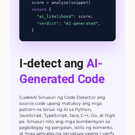
score = analyze(snippet)
return
{
"ai_likelihood"
: score,
"verdict"
:
"AI-generated"
,
}
I-detect ang
AI-
Generated Code
CudekAI Sinusuri ng Code Detector ang
source code upang matukoy ang mga
pattern na binuo ng AI sa Python,
JavaScript, TypeScript, Java, C++, Go, at higit
pa. Sinusuri nito ang mga kumbensyon sa
pagbibigay ng pangalan, istilo ng komento,
at mga senyales ng istruktura upang i-verify