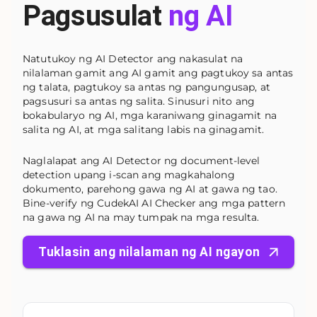
Pagsusulat
ng AI
Natutukoy ng AI Detector ang nakasulat na
nilalaman gamit ang AI gamit ang pagtukoy sa antas
ng talata, pagtukoy sa antas ng pangungusap, at
pagsusuri sa antas ng salita. Sinusuri nito ang
bokabularyo ng AI, mga karaniwang ginagamit na
salita ng AI, at mga salitang labis na ginagamit.
Naglalapat ang AI Detector ng document-level
detection upang i-scan ang magkahalong
dokumento, parehong gawa ng AI at gawa ng tao.
Bine-verify ng CudekAI AI Checker ang mga pattern
na gawa ng AI na may tumpak na mga resulta.
Tuklasin ang nilalaman ng AI ngayon