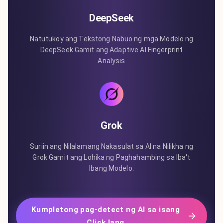
DeepSeek
Natutukoy ang Tekstong Nabuo ng mga Modelo ng
DeepSeek Gamit ang Adaptive AI Fingerprint
Analysis
Grok
Suriin ang Nilalamang Nakasulat sa AI na Nilikha ng
Grok Gamit ang Lohika ng Paghahambing sa Iba't
Ibang Modelo.
Kumpletong pag-detect ng AI sa isang
Click lang