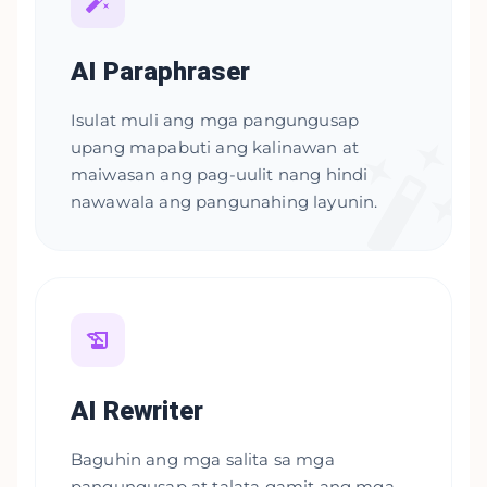
AI Paraphraser
Isulat muli ang mga pangungusap
upang mapabuti ang kalinawan at
maiwasan ang pag-uulit nang hindi
nawawala ang pangunahing layunin.
AI Rewriter
Baguhin ang mga salita sa mga
pangungusap at talata gamit ang mga