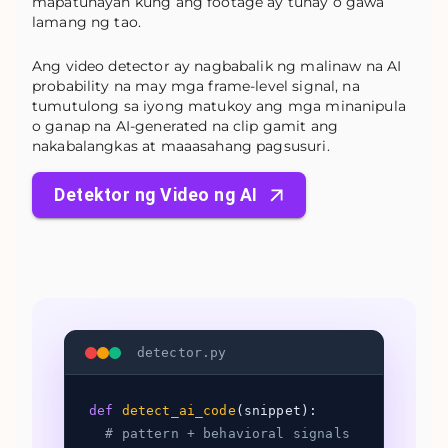
mapatunayan kung ang footage ay tunay o gawa
lamang ng tao.
Ang video detector ay nagbabalik ng malinaw na AI
probability na may mga frame-level signal, na
tumutulong sa iyong matukoy ang mga minanipula
o ganap na AI-generated na clip gamit ang
nakabalangkas at maaasahang pagsusuri.
Detektor ng Video ng AI
detector.py
def
detect_ai_code
(snippet):
# pattern + behavioral signals