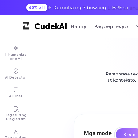
🎉 Kumuha ng 7 buwang LIBRE sa anu
60% off
Cudek
AI
Bahay
Pagpepresyo
I-humanize
ang AI
Paraphrase tex
AI Detector
at konteksto.
AI Chat
Tagasuri ng
Plagiarism
Mga mode
Basic
Tagasuri ng