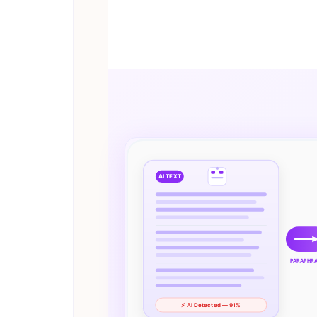
AI TEXT
PARAPHR
⚡ AI Detected — 91%