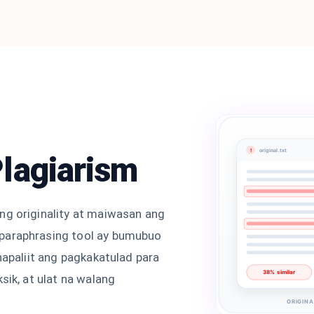
!
original.txt
lagiarism
ng originality at maiwasan ang
paraphrasing tool ay bumubuo
inapaliit ang pagkakatulad para
38% similar
sik, at ulat na walang
ORIGINA