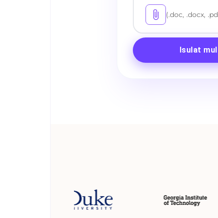
(.doc, .docx, .pd
Isulat mul