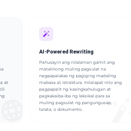
AI-Powered Rewriting
Pahusayin ang nilalaman gamit ang
na
matalinong muling pagsulat na
nagpapalakas ng pagiging madaling
a at
mabasa at istraktura. Inilalapat nito ang
ili
pagpapalit ng kasingkahulugan at
 ng
pagkakaiba-iba ng leksikal para sa
muling pagsulat ng pangungusap,
talata, o dokumento.