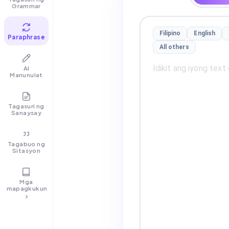
Grammar
Filipino
English
Paraphrase
All others
AI
Manunulat
Tagasuri ng
Sanaysay
Tagabuo ng
Sitasyon
Mga
mapagkukunan