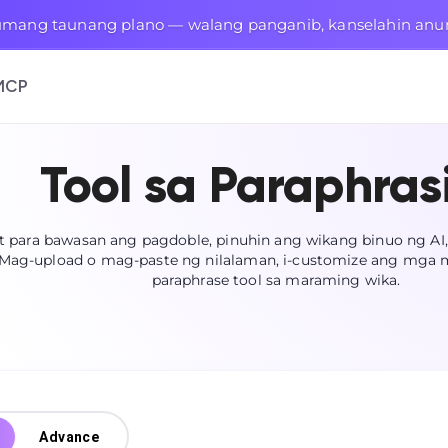
mang taunang plano — walang panganib, kanselahin anu
MCP
Tool sa Paraphras
t para bawasan ang pagdoble, pinuhin ang wikang binuo ng AI,
 Mag-upload o mag-paste ng nilalaman, i-customize ang mga m
paraphrase tool sa maraming wika.
Advance