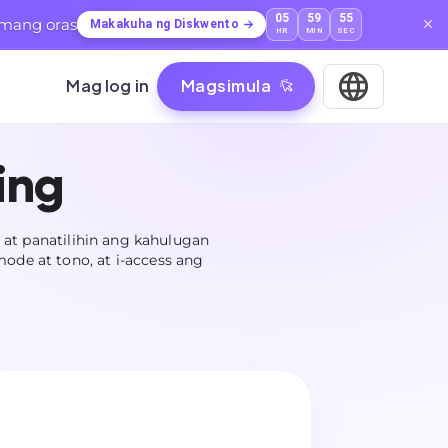
05
59
54
mang oras
Makakuha ng Diskwento
HR
MIN
SEC
Mag log in
Magsimula
ing
 at panatilihin ang kahulugan
ode at tono, at i-access ang