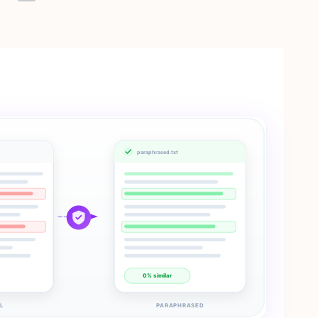
paraphrased.txt
0% similar
L
PARAPHRASED