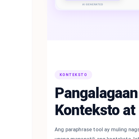
AI GENERATED
KONTEKSTO
Pangalagaan
Konteksto at
Ang paraphrase tool ay muling na
upang mapanatili ang konteksto, loh