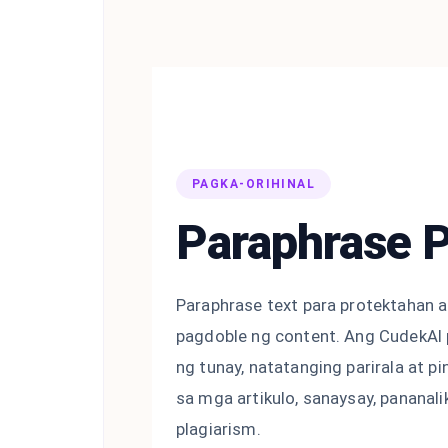
PAGKA-ORIHINAL
Paraphrase P
Paraphrase text para protektahan a
pagdoble ng content. Ang CudekAI 
ng tunay, natatanging parirala at p
sa mga artikulo, sanaysay, pananalik
plagiarism.