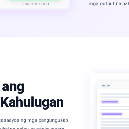
mga output na nak
HUMAN-LIKE OUTPUT
 ang
BEFORE
 Kahulugan
gsasaayos ng mga pangungusap
ikal na daloy, at pagkakapare-