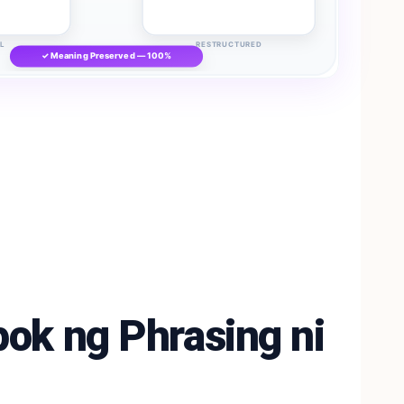
L
RESTRUCTURED
✓ Meaning Preserved — 100%
ok ng Phrasing ni