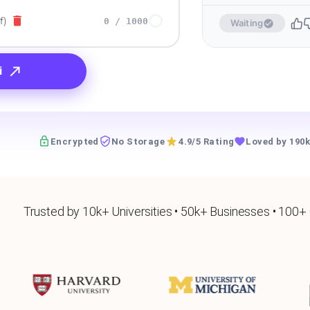
f)
0
/
1000
Waiting
i
Encrypted
No Storage
4.9/5 Rating
Loved by 190k
Trusted by 10k+ Universities • 50k+ Businesses • 100+