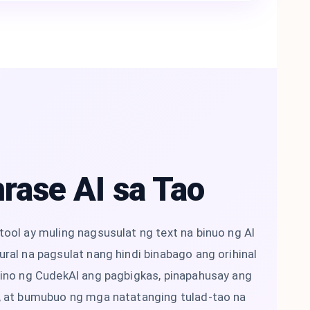
rase AI sa Tao
tool ay muling nagsusulat ng text na binuo ng AI
ral na pagsulat nang hindi binabago ang orihinal
pino ng CudekAI ang pagbigkas, pinapahusay ang
, at bumubuo ng mga natatanging tulad-tao na