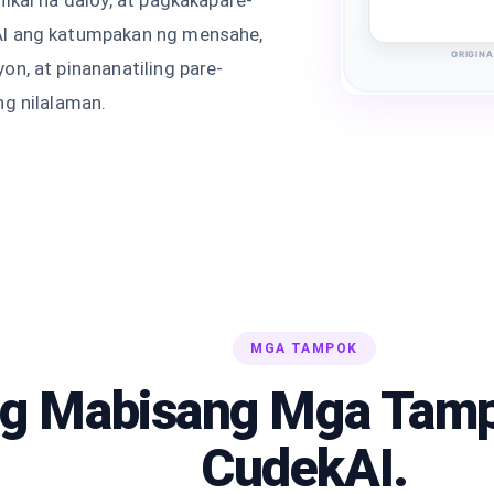
AI ang katumpakan ng mensahe,
ORIGINA
on, at pinananatiling pare-
ng nilalaman.
MGA TAMPOK
ng Mabisang Mga Tamp
CudekAI.