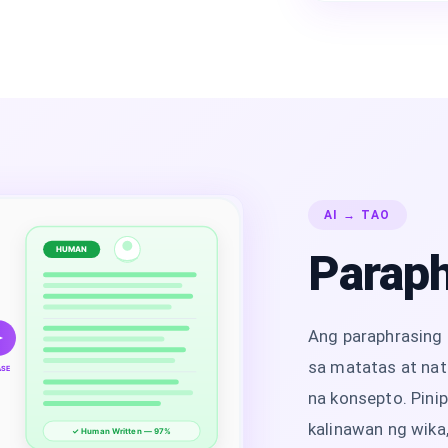
AI → TAO
HUMAN
Paraph
Ang paraphrasing 
sa matatas at natu
ASE
na konsepto. Pini
kalinawan ng wika
✓ Human Written — 97%