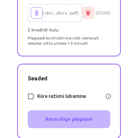
🗑
(.doc, .docx, .pdf)
0
/
1000
2 krediidi kulu
Plagiaadi kontrollimine võib olenevalt
tekstist võtta umbes 1-3 minutit
Seaded
Kiire režiimi lubamine
Kontrollige plagiaati