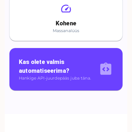
Kohene
Massanalüüs
Kas olete valmis
automatiseerima?
Hankige API-juurdepääs juba täna.