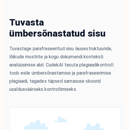
Tuvasta
ümbersõnastatud sisu
Tuvastage parafraseeritud sisu lausestruktuuride,
lõikude mustrite ja kogu dokumendi konteksti
analüüsimise abil. CudekAI tasuta plagiaadikontroll
toob esile ümbersõnastamise ja parafraseerimise
plagiaadi, tagades täpsed sarnasuse skoorid
usaldusväärseks kontrollimiseks.