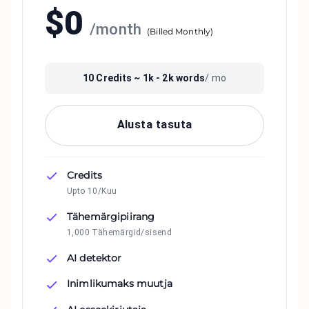
$
0
/
month
(
Billed Monthly
)
10
Credits ~
1k - 2k
words
/ mo
Alusta tasuta
Credits
Upto 10/Kuu
Tähemärgipiirang
1,000 Tähemärgid/sisend
AI detektor
Inimlikumaks muutja