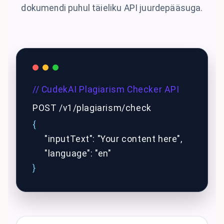
dokumendi puhul täieliku API juurdepääsuga.
// CudekAI Plagiarism Checker API
POST /v1/plagiarism/check
{
"inputText": "Your content here",
"language": "en"
}