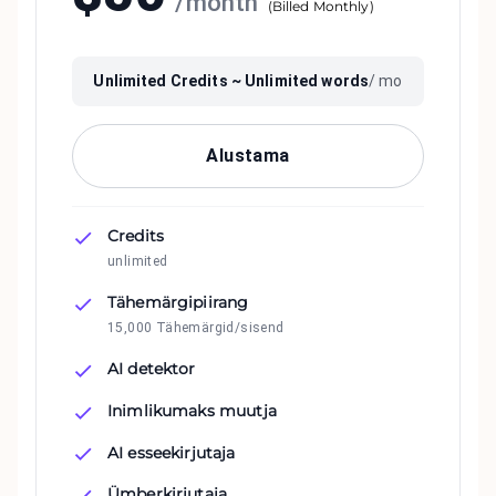
/
month
(
Billed Monthly
)
Unlimited
Credits ~
Unlimited
words
/ mo
Alustama
Credits
unlimited
Tähemärgipiirang
15,000 Tähemärgid/sisend
AI detektor
Inimlikumaks muutja
AI esseekirjutaja
Ümberkirjutaja