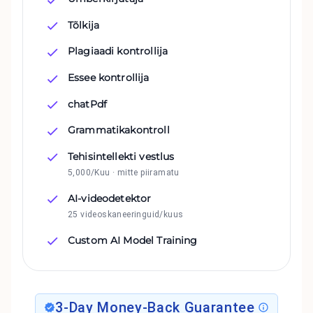
Tõlkija
Plagiaadi kontrollija
Essee kontrollija
chatPdf
Grammatikakontroll
Tehisintellekti vestlus
5,000/Kuu · mitte piiramatu
AI-videodetektor
25 videoskaneeringuid/kuus
Custom AI Model Training
3-Day Money-Back Guarantee