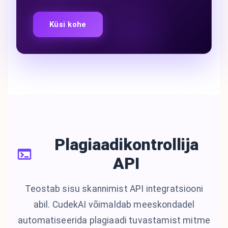
Küsi kohe
Plagiaadikontrollija
API
Teostab sisu skannimist API integratsiooni
abil. CudekAI võimaldab meeskondadel
automatiseerida plagiaadi tuvastamist mitme