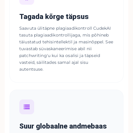
Tagada kõrge täpsus
Saavuta ülitäpne plagiaadikontroll CudekAI
tasuta plagiaadikontrollijaga, mis põhineb
täiustatud tehisintellektil ja masinõppel. See
tuvastab süvaskaneerimise abil nii
patchwriting'u kui ka osalisi ja täpseid
vasteid, säilitades samal ajal sisu
autentsuse.
Suur globaalne andmebaas