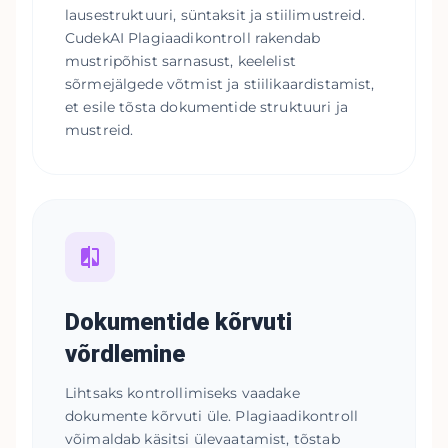
lausestruktuuri, süntaksit ja stiilimustreid.
CudekAI Plagiaadikontroll rakendab
mustripõhist sarnasust, keelelist
sõrmejälgede võtmist ja stiilikaardistamist,
et esile tõsta dokumentide struktuuri ja
mustreid.
Dokumentide kõrvuti
võrdlemine
Lihtsaks kontrollimiseks vaadake
dokumente kõrvuti üle. Plagiaadikontroll
võimaldab käsitsi ülevaatamist, tõstab