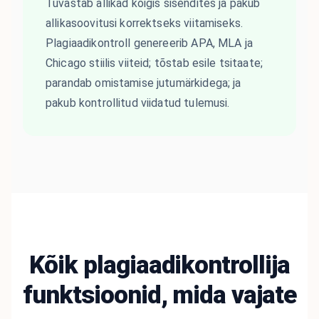
Tuvastab allikad kõigis sisendites ja pakub
allikasoovitusi korrektseks viitamiseks.
Plagiaadikontroll genereerib APA, MLA ja
Chicago stiilis viiteid; tõstab esile tsitaate;
parandab omistamise jutumärkidega; ja
pakub kontrollitud viidatud tulemusi.
Kõik plagiaadikontrollija
funktsioonid, mida vajate