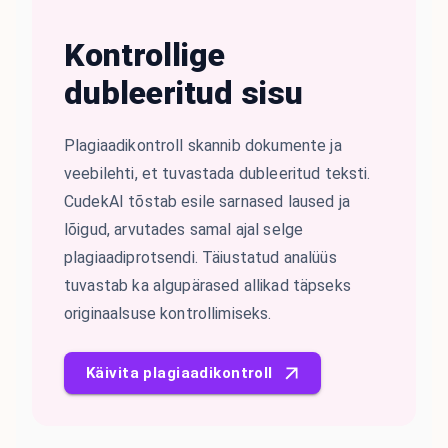
Kontrollige
dubleeritud sisu
Plagiaadikontroll skannib dokumente ja
veebilehti, et tuvastada dubleeritud teksti.
CudekAI tõstab esile sarnased laused ja
lõigud, arvutades samal ajal selge
plagiaadiprotsendi. Täiustatud analüüs
tuvastab ka algupärased allikad täpseks
originaalsuse kontrollimiseks.
Käivita plagiaadikontroll