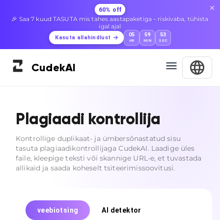
60% off
🎉 Saa 7 kuud TASUTA mis tahes aastapaketiga – riskivaba, tühista
igal ajal
05
59
52
Kasuta allahindlust
HR
MIN
SEC
Cudek
AI
Plagiaadi kontrollija
Kontrollige duplikaat- ja ümbersõnastatud sisu
tasuta plagiaadikontrollijaga CudekAI. Laadige üles
faile, kleepige teksti või skannige URL-e, et tuvastada
allikaid ja saada koheselt tsiteerimissoovitusi.
veebiotsing
AI detektor