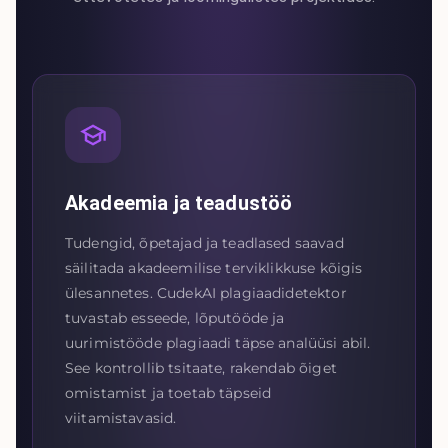
Akadeemia ja teadustöö
Tudengid, õpetajad ja teadlased saavad
säilitada akadeemilise terviklikkuse kõigis
ülesannetes. CudekAI plagiaadidetektor
tuvastab esseede, lõputööde ja
uurimistööde plagiaadi täpse analüüsi abil.
See kontrollib tsitaate, rakendab õiget
omistamist ja toetab täpseid
viitamistavasid.