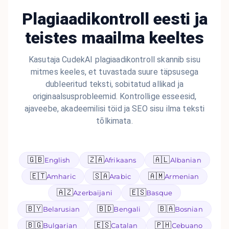
Plagiaadikontroll eesti ja
teistes maailma keeltes
Kasutaja CudekAI plagiaadikontroll skannib sisu
mitmes keeles, et tuvastada suure täpsusega
dubleeritud teksti, sobitatud allikad ja
originaalsusprobleemid. Kontrollige esseesid,
ajaveebe, akadeemilisi töid ja SEO sisu ilma teksti
tõlkimata.
🇬🇧
🇿🇦
🇦🇱
English
Afrikaans
Albanian
🇪🇹
🇸🇦
🇦🇲
Amharic
Arabic
Armenian
🇦🇿
🇪🇸
Azerbaijani
Basque
🇧🇾
🇧🇩
🇧🇦
Belarusian
Bengali
Bosnian
🇧🇬
🇪🇸
🇵🇭
Bulgarian
Catalan
Cebuano