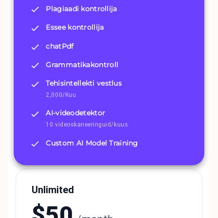
Plagiaadi kontrollija
Essee kontrollija
chatPdf
Grammatikakontroll
Tehisintellekti vestlus
2,000/Kuu
AI-videodetektor
10 videoskaneeringuid/kuus
Custom AI Model Training
Unlimited
$
50