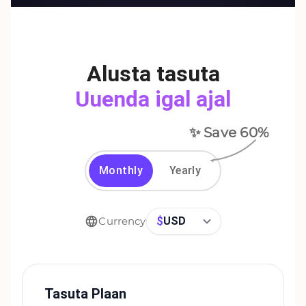
Alusta tasuta
Uuenda igal ajal
✨ Save
60
%
Monthly
Yearly
$
USD
Currency
Tasuta Plaan