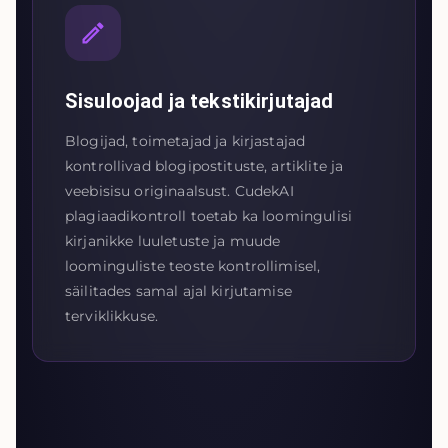
Sisuloojad ja tekstikirjutajad
Blogijad, toimetajad ja kirjastajad
kontrollivad blogipostituste, artiklite ja
veebisisu originaalsust. CudekAI
plagiaadikontroll toetab ka loomingulisi
kirjanikke luuletuste ja muude
loominguliste teoste kontrollimisel,
säilitades samal ajal kirjutamise
terviklikkuse.