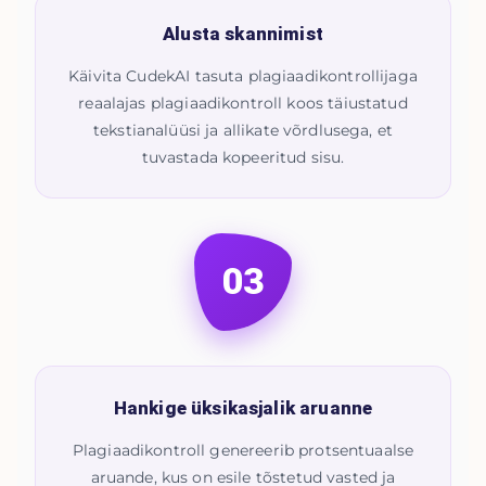
Alusta skannimist
Käivita CudekAI tasuta plagiaadikontrollijaga
reaalajas plagiaadikontroll koos täiustatud
tekstianalüüsi ja allikate võrdlusega, et
tuvastada kopeeritud sisu.
03
Hankige üksikasjalik aruanne
Plagiaadikontroll genereerib protsentuaalse
aruande, kus on esile tõstetud vasted ja