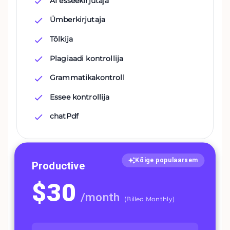
AI esseekirjutaja
Ümberkirjutaja
Tõlkija
Plagiaadi kontrollija
Grammatikakontroll
Essee kontrollija
chatPdf
Kõige populaarsem
Productive
$
30
/
month
(
Billed Monthly
)