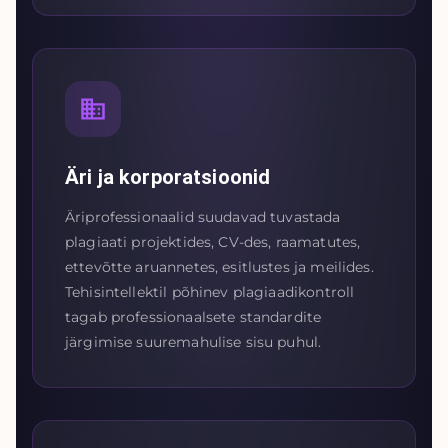
Äri ja korporatsioonid
Äriprofessionaalid suudavad tuvastada
plagiaati projektides, CV-des, raamatutes,
ettevõtte aruannetes, esitlustes ja meilides.
Tehisintellektil põhinev plagiaadikontroll
tagab professionaalsete standardite
järgimise suuremahulise sisu puhul.