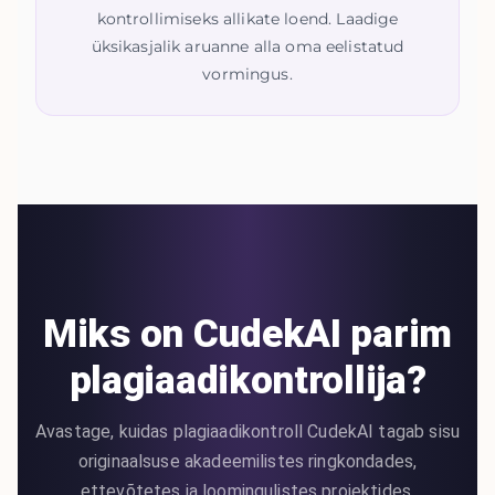
kontrollimiseks allikate loend. Laadige
üksikasjalik aruanne alla oma eelistatud
vormingus.
Miks on CudekAI parim
plagiaadikontrollija?
Avastage, kuidas plagiaadikontroll CudekAI tagab sisu
originaalsuse akadeemilistes ringkondades,
ettevõtetes ja loomingulistes projektides.