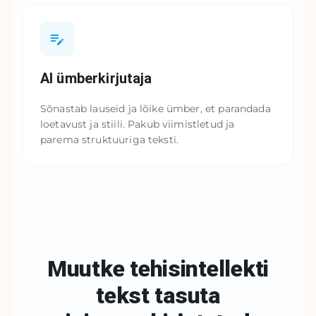
AI ümberkirjutaja
Sõnastab lauseid ja lõike ümber, et parandada
loetavust ja stiili. Pakub viimistletud ja
parema struktuuriga teksti.
Muutke tehisintellekti
tekst tasuta