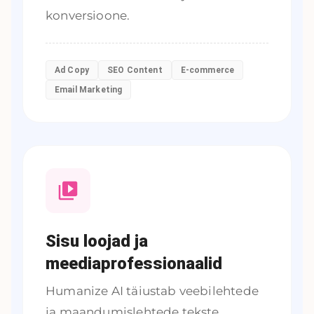
konversioone.
Ad Copy
SEO Content
E-commerce
Email Marketing
Sisu loojad ja
meediaprofessionaalid
Humanize AI täiustab veebilehtede
ja maandumislehtede tekste