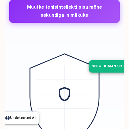
Muutke tehisintellekti sisu mõne
sekundiga inimlikuks
100% HUMAN SCOR
Undetected AI