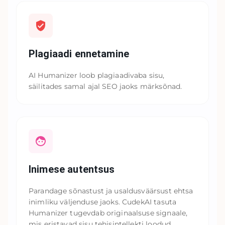
Plagiaadi ennetamine
AI Humanizer loob plagiaadivaba sisu,
säilitades samal ajal SEO jaoks märksõnad.
Inimese autentsus
Parandage sõnastust ja usaldusväärsust ehtsa
inimliku väljenduse jaoks. CudekAI tasuta
Humanizer tugevdab originaalsuse signaale,
mis eristavad sisu tehisintellekti loodud