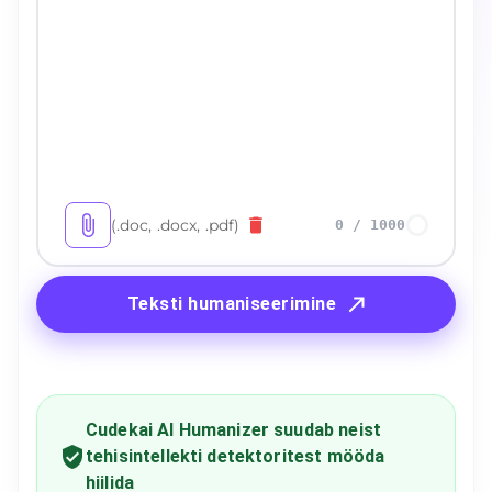
(.doc, .docx, .pdf)
0
/
1000
Teksti humaniseerimine
Cudekai AI Humanizer suudab neist
tehisintellekti detektoritest mööda
hiilida