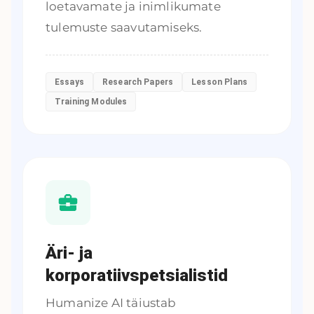
loetavamate ja inimlikumate
tulemuste saavutamiseks.
Essays
Research Papers
Lesson Plans
Training Modules
Äri- ja
korporatiivspetsialistid
Humanize AI täiustab