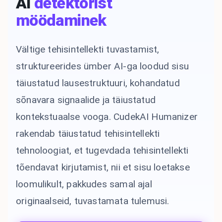
AI
detektorist
möödaminek
Vältige tehisintellekti tuvastamist,
struktureerides ümber AI-ga loodud sisu
täiustatud lausestruktuuri, kohandatud
sõnavara signaalide ja täiustatud
kontekstuaalse vooga. CudekAI Humanizer
rakendab täiustatud tehisintellekti
tehnoloogiat, et tugevdada tehisintellekti
tõendavat kirjutamist, nii et sisu loetakse
loomulikult, pakkudes samal ajal
originaalseid, tuvastamata tulemusi.