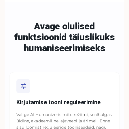
Avage olulised
funktsioonid
täiuslikuks
humaniseerimiseks
Kirjutamise tooni reguleerimine
Valige AI Humanizeris mitu režiimi, sealhulgas
üldine, akadeemiline, ajaveebi ja ärimeil. Enne
sisu loomist reguleerige tooniseadeid, nagu