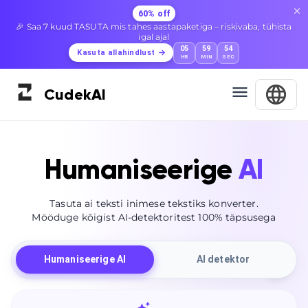
60% off
🎉 Saa 7 kuud TASUTA mis tahes aastapaketiga – riskivaba, tühista
igal ajal
05
59
53
Kasuta allahindlust
HR
MIN
SEC
Cudek
AI
Humaniseerige
AI
Tasuta ai teksti inimese tekstiks konverter.
Mööduge kõigist AI-detektoritest 100% täpsusega
Humaniseerige AI
AI detektor