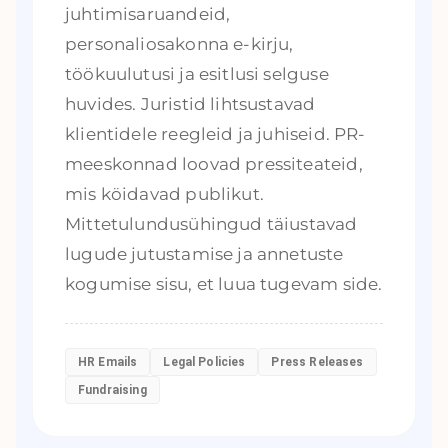
juhtimisaruandeid,
personaliosakonna e-kirju,
töökuulutusi ja esitlusi selguse
huvides. Juristid lihtsustavad
klientidele reegleid ja juhiseid. PR-
meeskonnad loovad pressiteateid,
mis köidavad publikut.
Mittetulundusühingud täiustavad
lugude jutustamise ja annetuste
kogumise sisu, et luua tugevam side.
HR Emails
Legal Policies
Press Releases
Fundraising