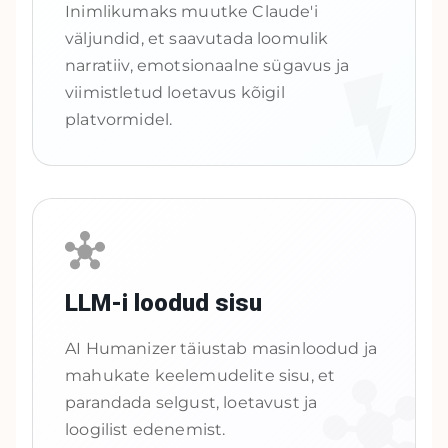
Inimlikumaks muutke Claude'i
väljundid, et saavutada loomulik
narratiiv, emotsionaalne sügavus ja
viimistletud loetavus kõigil
platvormidel.
LLM-i loodud sisu
AI Humanizer täiustab masinloodud ja
mahukate keelemudelite sisu, et
parandada selgust, loetavust ja
loogilist edenemist.