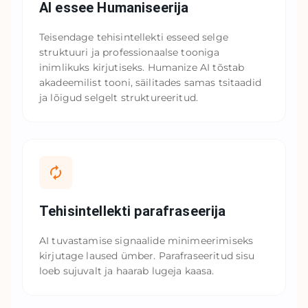
AI essee Humaniseerija
Teisendage tehisintellekti esseed selge
struktuuri ja professionaalse tooniga
inimlikuks kirjutiseks. Humanize AI tõstab
akadeemilist tooni, säilitades samas tsitaadid
ja lõigud selgelt struktureeritud.
Tehisintellekti parafraseerija
AI tuvastamise signaalide minimeerimiseks
kirjutage laused ümber. Parafraseeritud sisu
loeb sujuvalt ja haarab lugeja kaasa.