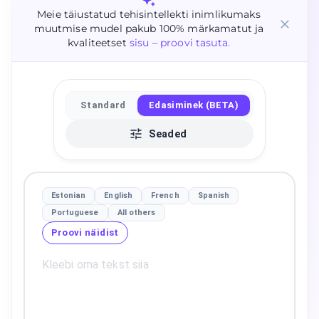
Meie täiustatud tehisintellekti inimlikumaks
muutmise mudel pakub 100% märkamatut ja
kvaliteetset
sisu – proovi tasuta.
Standard
Edasiminek (BETA)
Seaded
Estonian
English
French
Spanish
Portuguese
All others
Proovi näidist