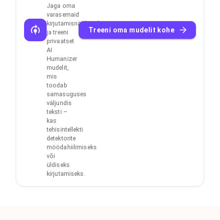
Jaga oma
varasemaid
kirjutamisnäidiseid
Treeni oma mudelit kohe
ja treeni
privaatset
AI
Humanizer
mudelit,
mis
toodab
samasuguses
väljundis
teksti –
kas
tehisintellekti
detektorite
möödahiilimiseks
või
üldiseks
kirjutamiseks.