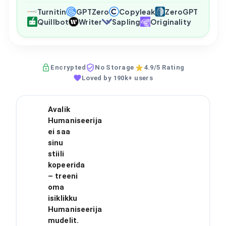
Turnitin
GPTZero
Copyleak
ZeroGPT
Quillbot
Writer
Sapling
Originality
Encrypted
No Storage
4.9/5 Rating
Loved by 190k+ users
Avalik
Humaniseerija
ei saa
sinu
stiili
kopeerida
– treeni
oma
isiklikku
Humaniseerija
mudelit.