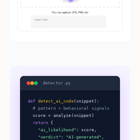
detector.py
def
detect_ai_code
(snippet):
# pattern + behavioral signals
score = analyze(snippet)
return
{
"ai_likelihood"
: score,
"verdict"
:
"AI-generated"
,