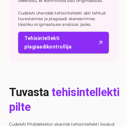
veebisisu, et kontrollida sisu originaalsust.
CudekAI ühendab tehisintellekti abil tehtud
tuvastamise ja plagiaadi skaneerimise
täieliku originaalsuse analüüsi jaoks.
Tehisintellekti
plagiaadikontrollija
Tuvasta
tehisintellekti
pilte
CudekAI Pildidetektor skannib tehisintellekti loodud