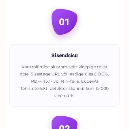
01
Sisendsisu
Kontrollimise alustamiseks kleepige tekst
otse. Sisestage URL või laadige üles DOCX-,
PDF-, TXT- või RTF-faile. CudekAI
Tehisintellekti detektor skannib kuni 15 000
tähemärki.
02