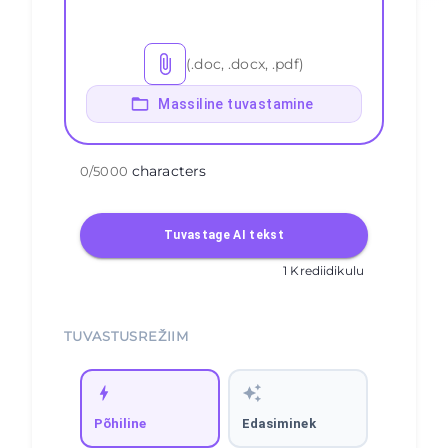
(.doc, .docx, .pdf)
Massiline tuvastamine
characters
0
/
5000
Tuvastage AI tekst
1 Krediidikulu
TUVASTUSREŽIIM
Põhiline
Edasiminek