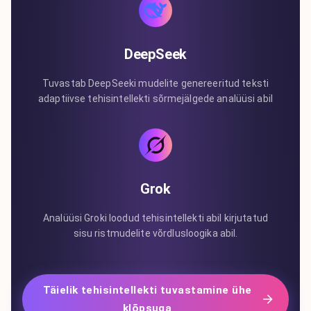
DeepSeek
Tuvastab DeepSeeki mudelite genereeritud teksti
adaptiivse tehisintellekti sõrmejälgede analüüsi abil
Grok
Analüüsi Groki loodud tehisintellekti abil kirjutatud
sisu ristmudelite võrdlusloogika abil.
Täielik tehisintellekti tuvastamine ühe
klõpsuga