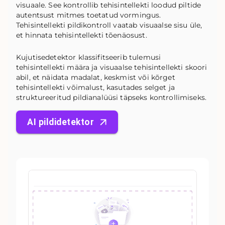
visuaale. See kontrollib tehisintellekti loodud piltide
autentsust mitmes toetatud vormingus.
Tehisintellekti pildikontroll vaatab visuaalse sisu üle,
et hinnata tehisintellekti tõenäosust.
Kujutisedetektor klassifitseerib tulemusi
tehisintellekti määra ja visuaalse tehisintellekti skoori
abil, et näidata madalat, keskmist või kõrget
tehisintellekti võimalust, kasutades selget ja
struktureeritud pildianalüüsi täpseks kontrollimiseks.
AI pildidetektor