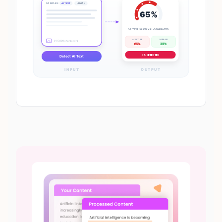
SAMPLES:
AI TEXT
HUMAN
65%
OF TEXT IS LIKELY AI-GENERATED
AI SCORE
HUMAN
0 / 5,000 characters
65%
35%
⚡ AI DETECTED
Detect AI Text
INPUT
OUTPUT