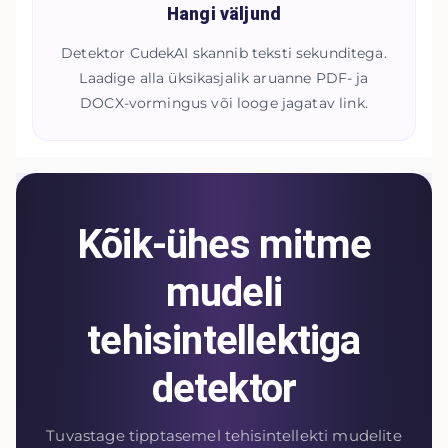
Hangi väljund
Detektor CudekAI skannib teksti sekunditega.
Laadige alla üksikasjalik aruanne PDF- ja
DOCX-vormingus või looge jagatav link.
Kõik-ühes mitme
mudeli
tehisintellektiga
detektor
Tuvastage tipptasemel tehisintellekti mudelite