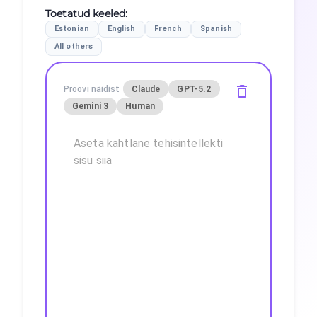
Toetatud keeled
:
Estonian
English
French
Spanish
All others
Proovi näidist
Claude
GPT-5.2
Gemini 3
Human