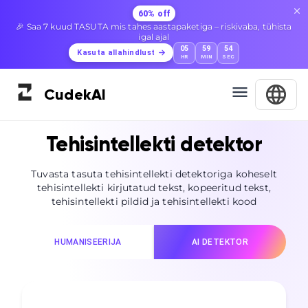
60% off
🎉 Saa 7 kuud TASUTA mis tahes aastapaketiga – riskivaba, tühista
igal ajal
05
59
52
Kasuta allahindlust
HR
MIN
SEC
Cudek
AI
Tehisintellekti detektor
Tuvasta tasuta tehisintellekti detektoriga koheselt
tehisintellekti kirjutatud tekst, kopeeritud tekst,
tehisintellekti pildid ja tehisintellekti kood
HUMANISEERIJA
AI DETEKTOR