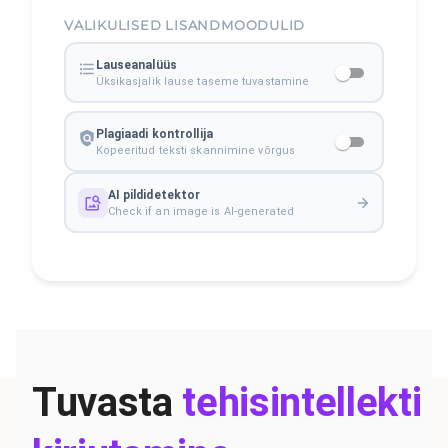
VALIKULISED LISANDMOODULID
Lauseanalüüs
Üksikasjalik lause taseme tuvastamine
Plagiaadi kontrollija
Kopeeritud teksti skannimine võrgus
AI pildidetektor
Check if an image is AI-generated
Tuvasta
tehisintellekti