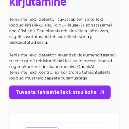
kirjutamine
Tehisintellekti detektor tuvastab tehisintellekti
loodud kirjalikku sisu lõigu-, lause- ja sõnatasemel
analüüsi abil. See hindab tehisintellekti sõnavara,
sageli kasutatavaid tehisintellekti sõnu ja
ülekasutatud sõnu.
Tehisintellekti detektor rakendab dokumenditasandi
tuvastust nii tehisintellekti kui ka inimeste loodud
segadokumentide skannimiseks. CudekAI
Tehisintellekti kontrollija kontrollib tehisintellekti
loodud mustreid täpsete tulemustega.
Tuvasta tehisintellekti sisu kohe