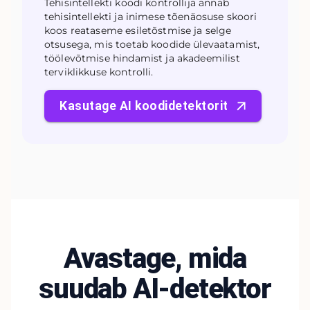
Tehisintellekti koodi kontrollija annab
tehisintellekti ja inimese tõenäosuse skoori
koos reataseme esiletõstmise ja selge
otsusega, mis toetab koodide ülevaatamist,
töölevõtmise hindamist ja akadeemilist
terviklikkuse kontrolli.
Kasutage AI koodidetektorit
Avastage, mida
suudab AI-detektor