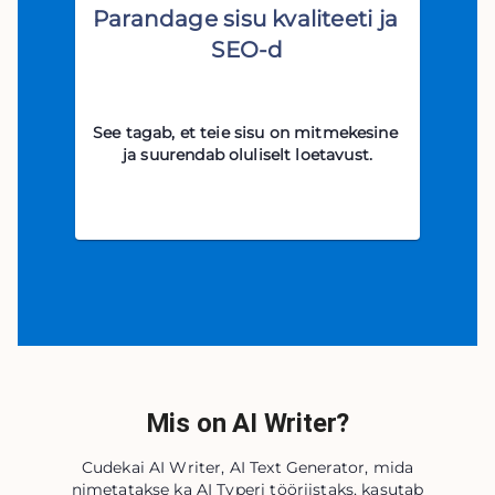
Parandage sisu kvaliteeti ja 
SEO-d
See tagab, et teie sisu on mitmekesine 
ja suurendab oluliselt loetavust.
Mis on AI Writer?
Cudekai AI Writer, AI Text Generator, mida
nimetatakse ka AI Typeri tööriistaks, kasutab