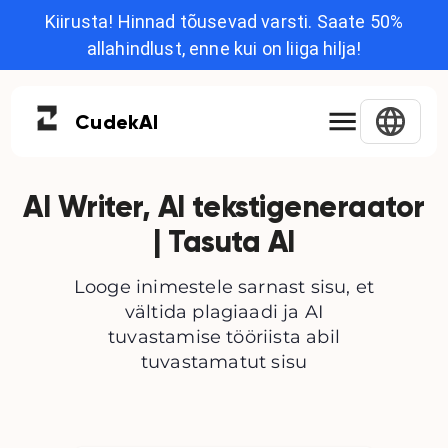
Kiirusta! Hinnad tõusevad varsti. Saate 50%
allahindlust, enne kui on liiga hilja!
Cudek
AI
AI Writer, AI tekstigeneraator
| Tasuta AI
Looge inimestele sarnast sisu, et
vältida plagiaadi ja AI
tuvastamise tööriista abil
tuvastamatut sisu