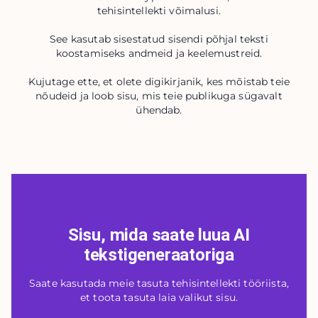
tehisintellekti võimalusi.
See kasutab sisestatud sisendi põhjal teksti
koostamiseks andmeid ja keelemustreid.
Kujutage ette, et olete digikirjanik, kes mõistab teie
nõudeid ja loob sisu, mis teie publikuga sügavalt
ühendab.
Sisu, mida saate luua AI
tekstigeneraatoriga
Saate kasutada meie tasuta tehisintellekti tööriista,
et toota tasuta laia valikut sisu.