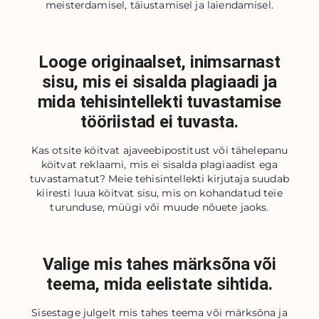
meisterdamisel, täiustamisel ja laiendamisel.
Looge originaalset, inimsarnast
sisu, mis ei sisalda plagiaadi ja
mida tehisintellekti tuvastamise
tööriistad ei tuvasta.
Kas otsite köitvat ajaveebipostitust või tähelepanu
köitvat reklaami, mis ei sisalda plagiaadist ega
tuvastamatut? Meie tehisintellekti kirjutaja suudab
kiiresti luua köitvat sisu, mis on kohandatud teie
turunduse, müügi või muude nõuete jaoks.
Valige mis tahes märksõna või
teema, mida eelistate sihtida.
Sisestage julgelt mis tahes teema või märksõna ja