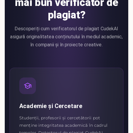
mai bun verificator de
plagiat?
Descoperiți cum verificatorul de plagiat CudekAI
asigură originalitatea conținutului în mediul academic,
în companii și în proiecte creative.
Academie și Cercetare
Studenții, profesorii și cercetătorii pot
menține integritatea academică în cadrul
temelor. Detectorul de plagiat CudekAI