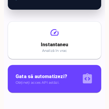
Instantaneu
Analiză în vrac
Gata să automatizezi?
Obțineți acces API astăzi.