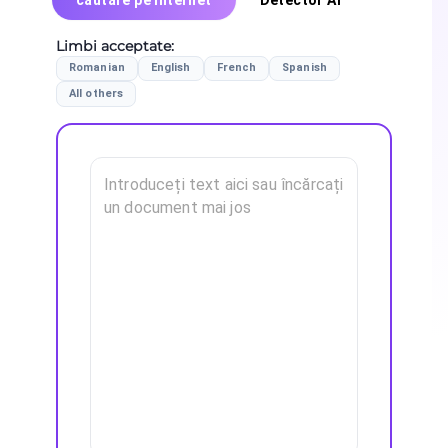
cautare pe internet
Detector AI
Limbi acceptate
:
Romanian
English
French
Spanish
All others