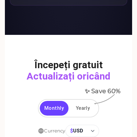
Începeți gratuit
Actualizați oricând
✨ Save
60
%
Monthly
Yearly
$
USD
Currency