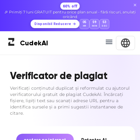
60% off
🎉 Primiți 7 luni GRATUIT pentru orice plan anual - fără riscuri, anulați
oricând
05
59
52
Disponibil Reducere
HR
MIN
SEC
Cudek
AI
Verificator de plagiat
Verificați conținutul duplicat și reformulat cu ajutorul
verificatorului gratuit de plagiat CudekAI. Încărcați
fișiere, lipiți text sau scanați adrese URL pentru a
identifica sursele și a primi sugestii instantanee de
citare.