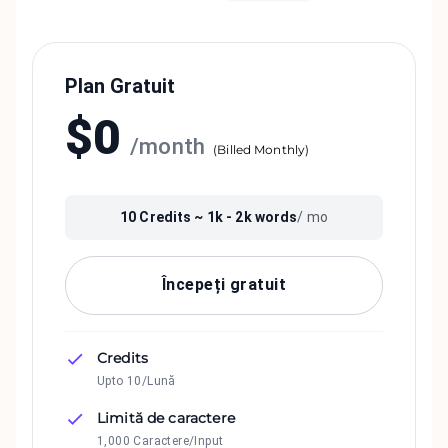
Plan Gratuit
$
0
/
month
(
Billed Monthly
)
10
Credits ~
1k - 2k
words
/ mo
Începeți gratuit
Credits
Upto 10/Lună
Limită de caractere
1,000 Caractere/Input