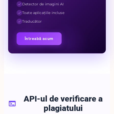
Detector de imagini AI
Toate aplicațiile incluse
Traducător
Întreabă acum
API-ul de verificare a
plagiatului