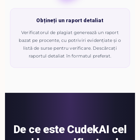
Obțineți un raport detaliat
Verificatorul de plagiat generează un raport
bazat pe procente, cu potriviri evidențiate și o
listă de surse pentru verificare. Descărcați
raportul detaliat în formatul preferat.
De ce este CudekAI cel