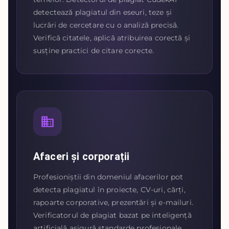
detectează plagiatul din eseuri, teze și
lucrări de cercetare cu o analiză precisă.
Verifică citatele, aplică atribuirea corectă și
susține practici de citare corecte.
Afaceri și corporații
Profesioniștii din domeniul afacerilor pot
detecta plagiatul în proiecte, CV-uri, cărți,
rapoarte corporative, prezentări și e-mailuri.
Verificatorul de plagiat bazat pe inteligență
artificială asigură standarde profesionale