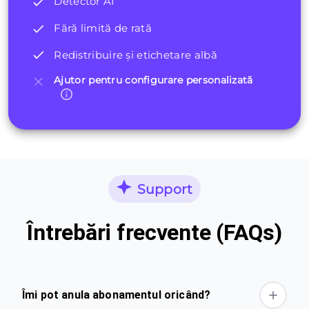
Detector AI
Fără limită de rată
Redistribuire și etichetare albă
Ajutor pentru configurare personalizată
Support
Întrebări frecvente (FAQs)
Îmi pot anula abonamentul oricând?