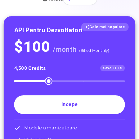
Cele mai populare
API Pentru Dezvoltatori
$
100
/
month
(
Billed Monthly
)
4,500
Credits
Save 11.1%
Incepe
Modele umanizatoare