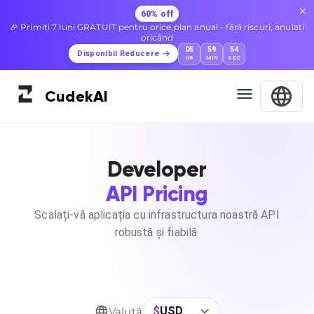
60% off
🎉 Primiți 7 luni GRATUIT pentru orice plan anual - fără riscuri, anulați
oricând
05
59
53
Disponibil Reducere
HR
MIN
SEC
Cudek
AI
Developer
API Pricing
Scalați-vă aplicația cu infrastructura noastră API
robustă și fiabilă.
$
USD
Valută