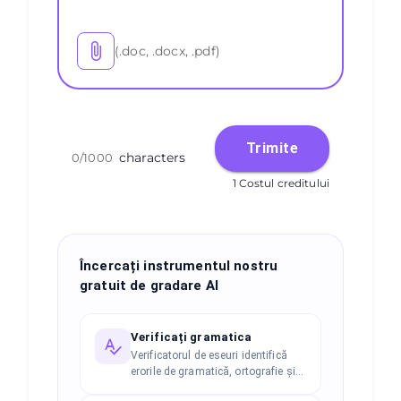
(.doc, .docx, .pdf)
Trimite
characters
0
/
1000
1 Costul creditului
Încercați instrumentul nostru
gratuit de gradare AI
Verificați gramatica
Verificatorul de eseuri identifică
erorile de gramatică, ortografie și
punctuație pentru a asigura o