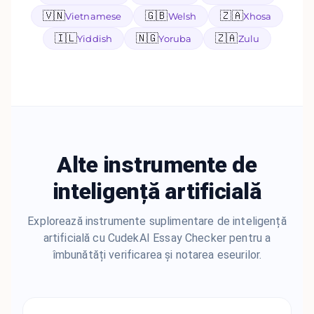
🇻🇳
🇬🇧
🇿🇦
Vietnamese
Welsh
Xhosa
🇮🇱
🇳🇬
🇿🇦
Yiddish
Yoruba
Zulu
Alte instrumente de
inteligență artificială
Explorează instrumente suplimentare de inteligență
artificială cu CudekAI Essay Checker pentru a
îmbunătăți verificarea și notarea eseurilor.