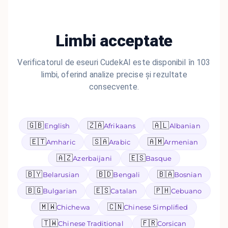
Limbi acceptate
Verificatorul de eseuri CudekAI este disponibil în 103
limbi, oferind analize precise și rezultate
consecvente.
🇬🇧
🇿🇦
🇦🇱
English
Afrikaans
Albanian
🇪🇹
🇸🇦
🇦🇲
Amharic
Arabic
Armenian
🇦🇿
🇪🇸
Azerbaijani
Basque
🇧🇾
🇧🇩
🇧🇦
Belarusian
Bengali
Bosnian
🇧🇬
🇪🇸
🇵🇭
Bulgarian
Catalan
Cebuano
🇲🇼
🇨🇳
Chichewa
Chinese Simplified
🇹🇼
🇫🇷
Chinese Traditional
Corsican