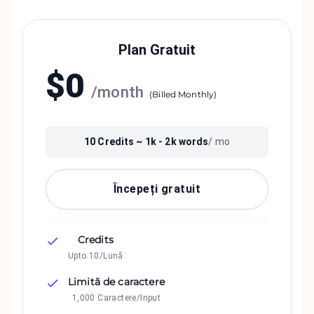
Plan Gratuit
$
0
/
month
(
Billed Monthly
)
10
Credits ~
1k - 2k
words
/ mo
Începeți gratuit
Credits
Upto 10/Lună
Limită de caractere
1,000 Caractere/Input