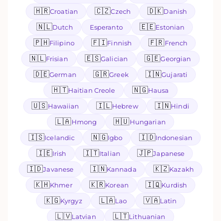
🇭🇷
🇨🇿
🇩🇰
Croatian
Czech
Danish
🇳🇱
🇪🇪
Dutch
Esperanto
Estonian
🇵🇭
🇫🇮
🇫🇷
Filipino
Finnish
French
🇳🇱
🇪🇸
🇬🇪
Frisian
Galician
Georgian
🇩🇪
🇬🇷
🇮🇳
German
Greek
Gujarati
🇭🇹
🇳🇬
Haitian Creole
Hausa
🇺🇸
🇮🇱
🇮🇳
Hawaiian
Hebrew
Hindi
🇱🇦
🇭🇺
Hmong
Hungarian
🇮🇸
🇳🇬
🇮🇩
Icelandic
Igbo
Indonesian
🇮🇪
🇮🇹
🇯🇵
Irish
Italian
Japanese
🇮🇩
🇮🇳
🇰🇿
Javanese
Kannada
Kazakh
🇰🇭
🇰🇷
🇮🇶
Khmer
Korean
Kurdish
🇰🇬
🇱🇦
🇻🇦
Kyrgyz
Lao
Latin
🇱🇻
🇱🇹
Latvian
Lithuanian