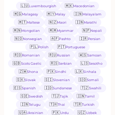
🇱🇺
🇲🇰
Luxembourgish
Macedonian
🇲🇬
🇲🇾
🇮🇳
Malagasy
Malay
Malayalam
🇲🇹
🇳🇿
🇮🇳
Maltese
Maori
Marathi
🇲🇳
🇲🇲
🇳🇵
Mongolian
Myanmar
Nepali
🇳🇴
🇦🇫
🇮🇷
Norwegian
Pashto
Persian
🇵🇱
🇵🇹
Polish
Portuguese
🇷🇴
🇷🇺
🇼🇸
Romanian
Russian
Samoan
🇬🇧
🇷🇸
🇱🇸
Scots Gaelic
Serbian
Sesotho
🇿🇼
🇵🇰
🇱🇰
Shona
Sindhi
Sinhala
🇸🇰
🇸🇮
🇸🇴
Slovak
Slovenian
Somali
🇪🇸
🇮🇩
🇹🇿
Spanish
Sundanese
Swahili
🇸🇪
🇹🇯
🇮🇳
Swedish
Tajik
Tamil
🇮🇳
🇹🇭
🇹🇷
Telugu
Thai
Turkish
🇺🇦
🇵🇰
🇺🇿
Ukrainian
Urdu
Uzbek