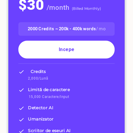
$
30
/
month
(
Billed Monthly
)
2000
Credits ~
200k - 400k
words
/ mo
Incepe
Credits
2,000/Lună
Limită de caractere
15,000 Caractere/Input
Detector AI
Umanizator
Scriitor de eseuri AI