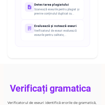
scriere clară și impecabilă.
Detectarea plagiatului
Rafinează structura propozițiilor și
alegerea cuvintelor pentru o mai
Scanează eseurile pentru plagiat și
bună lizibilitate și fluență.
previne conținutul duplicat cu
Essay Checker. Acesta efectuează
analize automate, calculează
Evaluează și notează eseuri
scorurile de similaritate și
generează rapoarte detaliate
Verificatorul de eseuri evaluează
privind plagiatul.
eseurile pentru calitate,
consecvență și performanță
generală a scrierii. Analizează
structura conținutului, lizibilitatea
și dezvoltarea logică pentru a
atribui scoruri precise.
Verificați gramatica
Verificatorul de eseuri identifică erorile de gramatică,