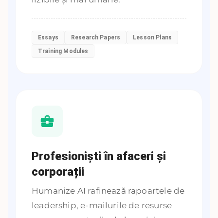
Essays
Research Papers
Lesson Plans
Training Modules
Profesioniști în afaceri și
corporații
Humanize AI rafinează rapoartele de
leadership, e-mailurile de resurse