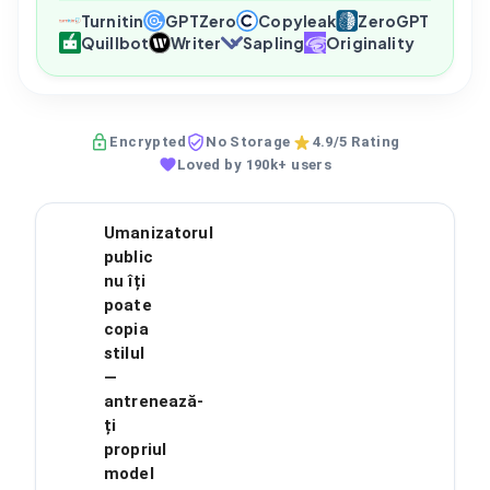
Turnitin
GPTZero
Copyleak
ZeroGPT
Quillbot
Writer
Sapling
Originality
Encrypted
No Storage
4.9/5 Rating
Loved by 190k+ users
Umanizatorul
public
nu îți
poate
copia
stilul
—
antrenează-
ți
propriul
model