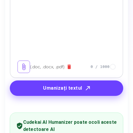
(.doc, .docx, .pdf)
0
/
1000
Umanizați textul
Cudekai AI Humanizer poate ocoli aceste
detectoare AI