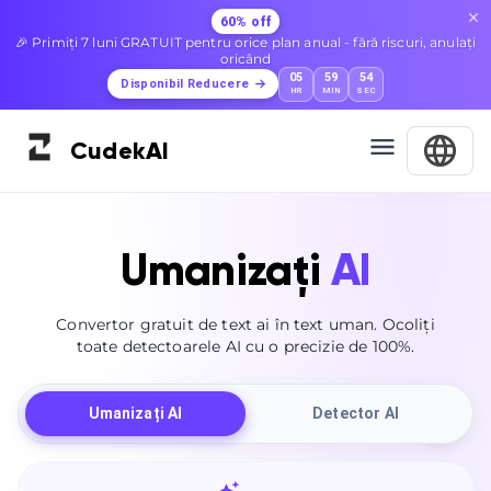
60% off
🎉 Primiți 7 luni GRATUIT pentru orice plan anual - fără riscuri, anulați
oricând
05
59
53
Disponibil Reducere
HR
MIN
SEC
Cudek
AI
Umanizați
AI
Convertor gratuit de text ai în text uman. Ocoliți
toate detectoarele AI cu o precizie de 100%.
Umanizați AI
Detector AI