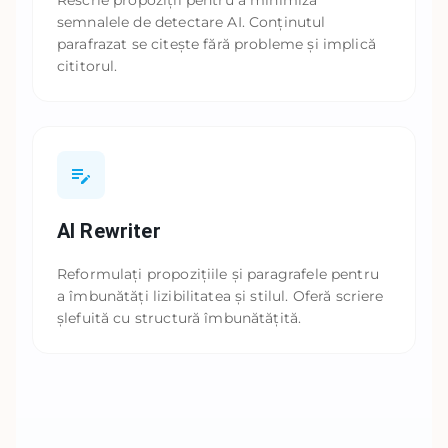
Rescrie propoziții pentru a minimiza
semnalele de detectare AI. Conținutul
parafrazat se citește fără probleme și implică
cititorul.
AI Rewriter
Reformulați propozițiile și paragrafele pentru
a îmbunătăți lizibilitatea și stilul. Oferă scriere
șlefuită cu structură îmbunătățită.