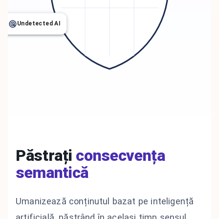
Undetected AI
Păstrați
consecvența
semantică
Umanizează conținutul bazat pe inteligență
artificială, păstrând în același timp sensul