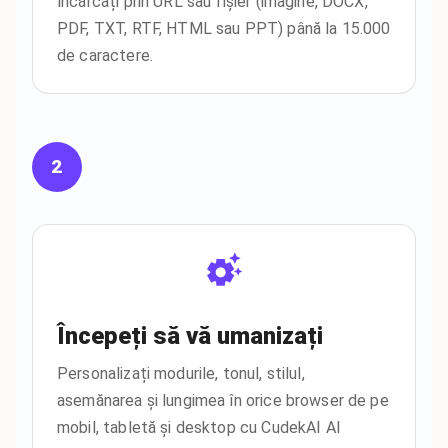
încărcați prin URL sau fișier (imagine, DOCX,
PDF, TXT, RTF, HTML sau PPT) până la 15.000
de caractere.
2
Începeți să vă umanizați
Personalizați modurile, tonul, stilul,
asemănarea și lungimea în orice browser de pe
mobil, tabletă și desktop cu CudekAI AI