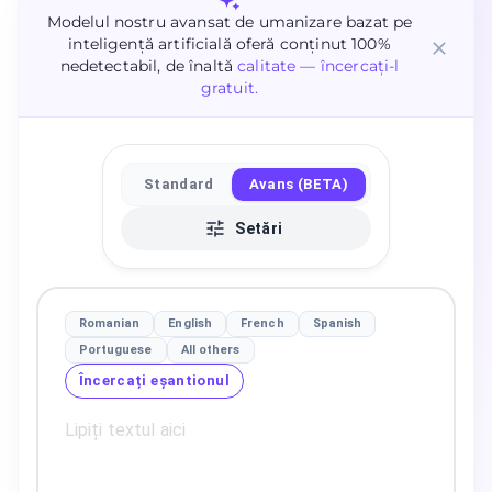
Modelul nostru avansat de umanizare bazat pe
inteligență artificială oferă conținut 100%
nedetectabil, de înaltă
calitate — încercați-l
gratuit.
Standard
Avans (BETA)
Setări
Romanian
English
French
Spanish
Portuguese
All others
Încercați eșantionul