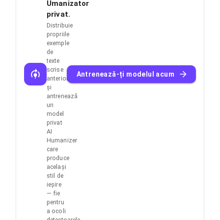
Umanizator
privat.
Distribuie
propriile
exemple
de
texte
scrise
Antrenează-ți modelul acum
anterior
și
antrenează
un
model
privat
AI
Humanizer
care
produce
același
stil de
ieșire
— fie
pentru
a ocoli
detectoarele