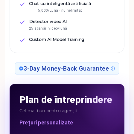
Chat cu inteligență artificială
5,000/Lună · nu nelimitat
Detector video AI
25 scanări video/lună
Custom AI Model Training
3-Day Money-Back Guarantee
Plan de întreprindere
Cel mai bun pentru agenții
Prețuri personalizate