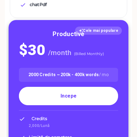
chatPdf
Cele mai populare
Productive
$
30
/
month
(
Billed Monthly
)
2000
Credits ~
200k - 400k
words
/ mo
Incepe
Credits
2,000/Lună