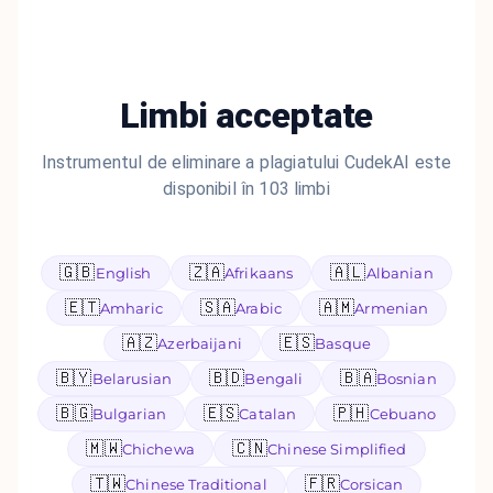
Limbi acceptate
Instrumentul de eliminare a plagiatului CudekAI este
disponibil în 103 limbi
🇬🇧
🇿🇦
🇦🇱
English
Afrikaans
Albanian
🇪🇹
🇸🇦
🇦🇲
Amharic
Arabic
Armenian
🇦🇿
🇪🇸
Azerbaijani
Basque
🇧🇾
🇧🇩
🇧🇦
Belarusian
Bengali
Bosnian
🇧🇬
🇪🇸
🇵🇭
Bulgarian
Catalan
Cebuano
🇲🇼
🇨🇳
Chichewa
Chinese Simplified
🇹🇼
🇫🇷
Chinese Traditional
Corsican