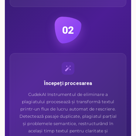
02
Începeți procesarea
CudekAI Instrumentul de eliminare a
plagiatului procesează și transformă textul
printr-un flux de lucru automat de rescriere.
Detectează pasaje duplicate, plagiatul parțial
și problemele semantice, restructurând în
același timp textul pentru claritate și