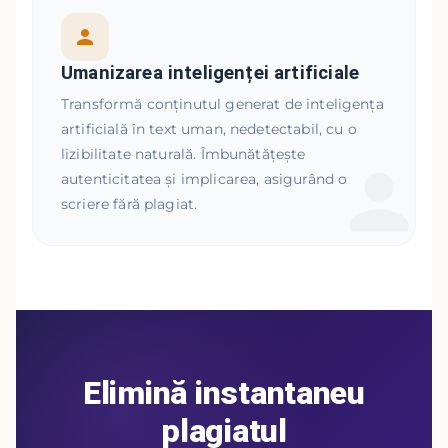
Umanizarea inteligenței artificiale
Transformă conținutul generat de inteligența
artificială în text uman, nedetectabil, cu o
lizibilitate naturală. Îmbunătățește
autenticitatea și implicarea, asigurând o
scriere fără plagiat.
Elimină instantaneu
plagiatul