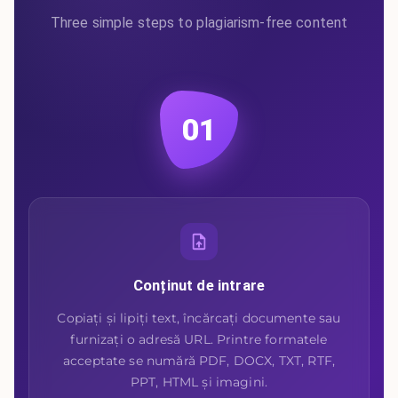
Three simple steps to plagiarism-free content
01
Conținut de intrare
Copiați și lipiți text, încărcați documente sau
furnizați o adresă URL. Printre formatele
acceptate se numără PDF, DOCX, TXT, RTF,
PPT, HTML și imagini.