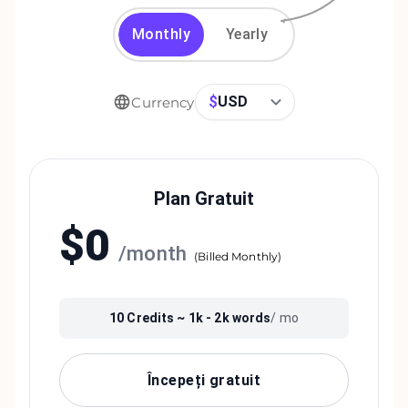
Monthly
Yearly
$
USD
Currency
Plan Gratuit
$
0
/
month
(
Billed Monthly
)
10
Credits ~
1k - 2k
words
/ mo
Începeți gratuit