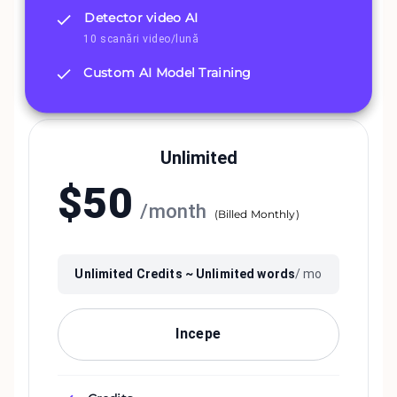
Detector video AI
10 scanări video/lună
Custom AI Model Training
Unlimited
$
50
/
month
(
Billed Monthly
)
Unlimited
Credits ~
Unlimited
words
/ mo
Incepe