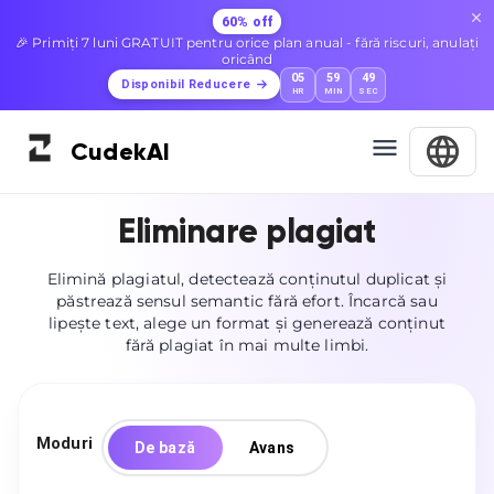
60% off
🎉 Primiți 7 luni GRATUIT pentru orice plan anual - fără riscuri, anulați
oricând
05
59
47
Disponibil Reducere
HR
MIN
SEC
Cudek
AI
Eliminare plagiat
Elimină plagiatul, detectează conținutul duplicat și
păstrează sensul semantic fără efort. Încarcă sau
lipește text, alege un format și generează conținut
fără plagiat în mai multe limbi.
Moduri
De bază
Avans