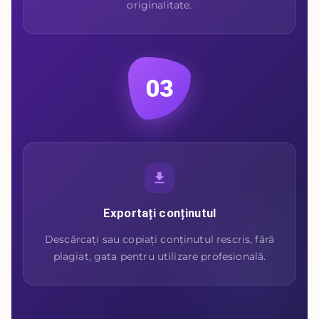
originalitate.
03
Exportați conținutul
Descărcați sau copiați conținutul rescris, fără
plagiat, gata pentru utilizare profesională.