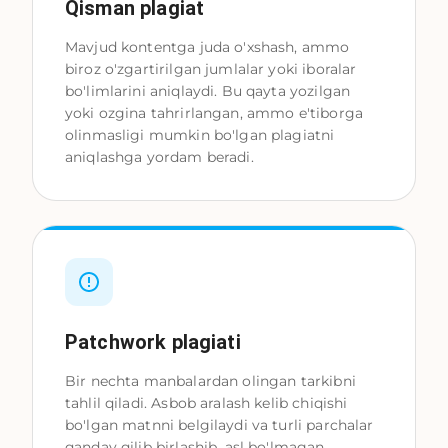
Qisman plagiat
Mavjud kontentga juda o'xshash, ammo
biroz o'zgartirilgan jumlalar yoki iboralar
bo'limlarini aniqlaydi. Bu qayta yozilgan
yoki ozgina tahrirlangan, ammo e'tiborga
olinmasligi mumkin bo'lgan plagiatni
aniqlashga yordam beradi.
Patchwork plagiati
Bir nechta manbalardan olingan tarkibni
tahlil qiladi. Asbob aralash kelib chiqishi
bo'lgan matnni belgilaydi va turli parchalar
qanday qilib birlashib, asl bo'lmagan