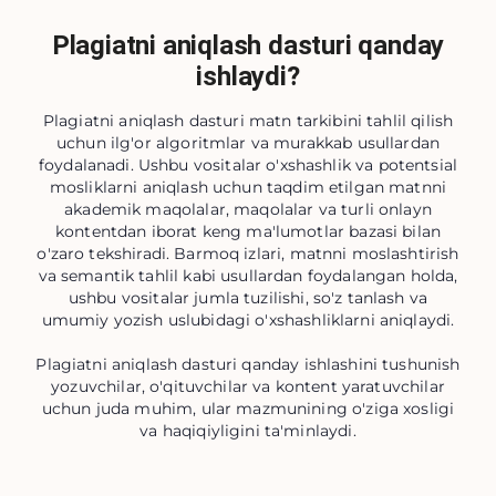
Plagiatni aniqlash dasturi qanday
ishlaydi?
Plagiatni aniqlash dasturi matn tarkibini tahlil qilish
uchun ilg'or algoritmlar va murakkab usullardan
foydalanadi. Ushbu vositalar o'xshashlik va potentsial
mosliklarni aniqlash uchun taqdim etilgan matnni
akademik maqolalar, maqolalar va turli onlayn
kontentdan iborat keng ma'lumotlar bazasi bilan
o'zaro tekshiradi. Barmoq izlari, matnni moslashtirish
va semantik tahlil kabi usullardan foydalangan holda,
ushbu vositalar jumla tuzilishi, so'z tanlash va
umumiy yozish uslubidagi o'xshashliklarni aniqlaydi.
Plagiatni aniqlash dasturi qanday ishlashini tushunish
yozuvchilar, o'qituvchilar va kontent yaratuvchilar
uchun juda muhim, ular mazmunining o'ziga xosligi
va haqiqiyligini ta'minlaydi.