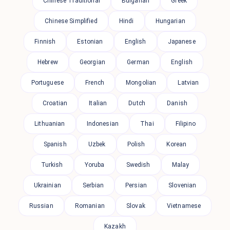
Chinese Traditional
Bulgarian
Greek
Chinese Simplified
Hindi
Hungarian
Finnish
Estonian
English
Japanese
Hebrew
Georgian
German
English
Portuguese
French
Mongolian
Latvian
Croatian
Italian
Dutch
Danish
Lithuanian
Indonesian
Thai
Filipino
Spanish
Uzbek
Polish
Korean
Turkish
Yoruba
Swedish
Malay
Ukrainian
Serbian
Persian
Slovenian
Russian
Romanian
Slovak
Vietnamese
Kazakh