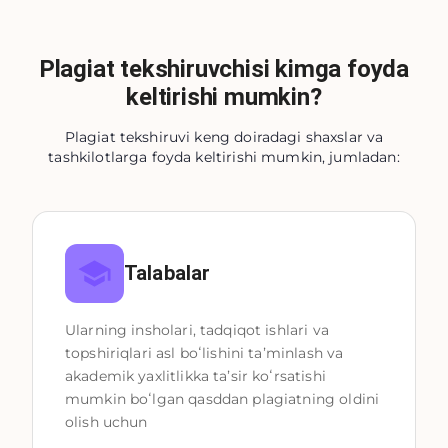
Plagiat tekshiruvchisi kimga foyda
keltirishi mumkin?
Plagiat tekshiruvi keng doiradagi shaxslar va
tashkilotlarga foyda keltirishi mumkin, jumladan:
Talabalar
Ularning insholari, tadqiqot ishlari va 
topshiriqlari asl boʻlishini taʼminlash va 
akademik yaxlitlikka taʼsir koʻrsatishi 
mumkin boʻlgan qasddan plagiatning oldini 
olish uchun