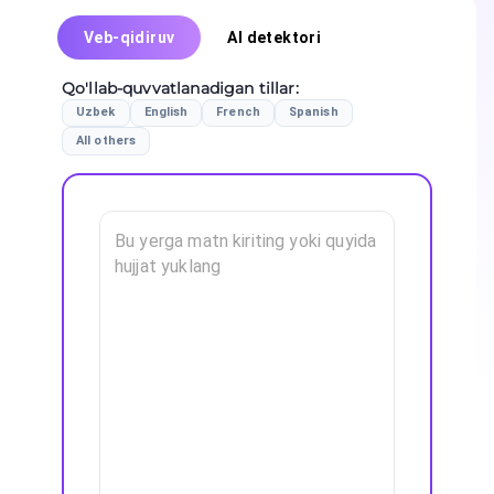
Veb-qidiruv
AI detektori
Qo'llab-quvvatlanadigan tillar
:
Uzbek
English
French
Spanish
All others