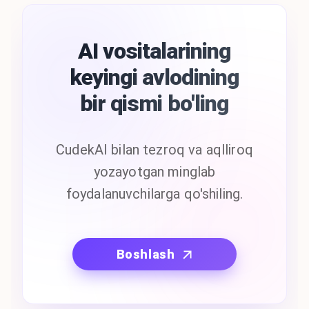
AI vositalarining
keyingi avlodining
bir qismi bo'ling
CudekAI bilan tezroq va aqlliroq
yozayotgan minglab
foydalanuvchilarga qo'shiling.
Boshlash