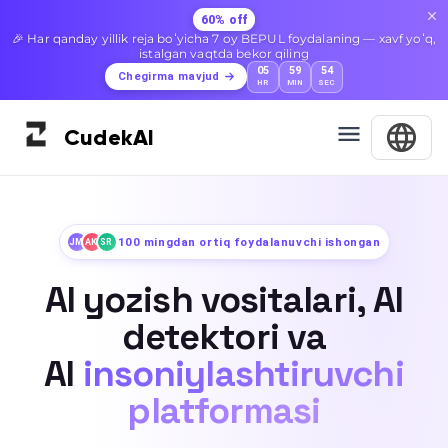
60% off
🎉 Har qanday yillik reja boʻyicha 7 oy BEPUL foydalaning — xavf yoʻq,
istalgan vaqtda bekor qiling
05
59
52
Chegirma mavjud
HR
MIN
SEC
Cudek
AI
100 mingdan ortiq foydalanuvchi ishongan
JM
AK
SR
AI yozish vositalari, AI
detektori va
AI
insoniylashtiruvchi
platformasi