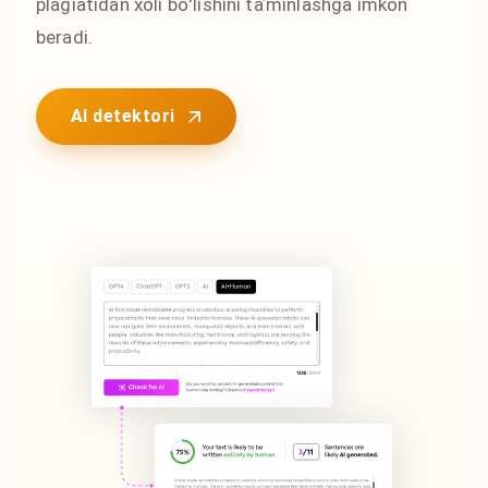
plagiatidan xoli boʻlishini taʼminlashga imkon
beradi.
AI detektori