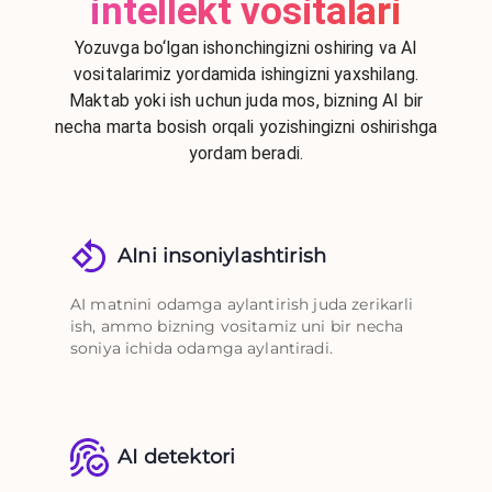
intellekt vositalari
Yozuvga bo‘lgan ishonchingizni oshiring va AI
vositalarimiz yordamida ishingizni yaxshilang.
Maktab yoki ish uchun juda mos, bizning AI bir
necha marta bosish orqali yozishingizni oshirishga
yordam beradi.
AIni insoniylashtirish
AI matnini odamga aylantirish juda zerikarli
ish, ammo bizning vositamiz uni bir necha
soniya ichida odamga aylantiradi.
AI detektori