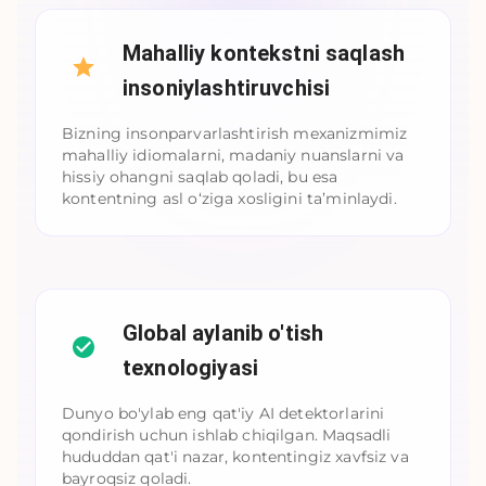
Mahalliy kontekstni saqlash
insoniylashtiruvchisi
Bizning insonparvarlashtirish mexanizmimiz
mahalliy idiomalarni, madaniy nuanslarni va
hissiy ohangni saqlab qoladi, bu esa
kontentning asl o‘ziga xosligini ta’minlaydi.
Global aylanib o'tish
texnologiyasi
Dunyo bo'ylab eng qat'iy AI detektorlarini
qondirish uchun ishlab chiqilgan. Maqsadli
hududdan qat'i nazar, kontentingiz xavfsiz va
bayroqsiz qoladi.