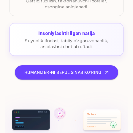
Qattiq tuzilish, takrorlanuvchi iboralar,
osongina aniqlanadi.
Insoniylashtirilgan natija
Suyuqlik ifodasi, tabiiy o'zgaruvchanlik,
aniqlashni chetlab o'tadi.
HUMANIZER-NI BEPUL SINAB KO'RING
SOURCE.txt
The Story.
100% HUMAN
ROBOTIC
HUMANIZED