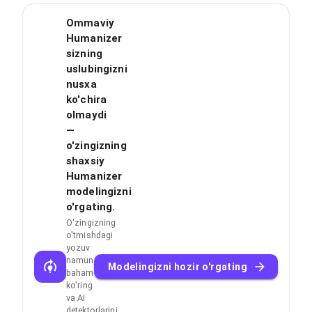
Ommaviy
Humanizer
sizning
uslubingizni
nusxa
ko'chira
olmaydi
—
o'zingizning
shaxsiy
Humanizer
modelingizni
o'rgating.
O'zingizning
o'tmishdagi
yozuv
namunalaringizni
Modelingizni hozir o'rgating
baham
ko'ring
va AI
detektorlarini