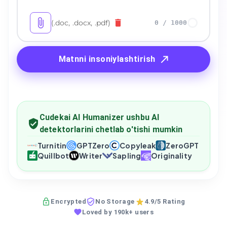
(.doc, .docx, .pdf)
0
/
1000
Matnni insoniylashtirish
Cudekai AI Humanizer ushbu AI
detektorlarini chetlab o'tishi mumkin
Turnitin
GPTZero
Copyleak
ZeroGPT
Quillbot
Writer
Sapling
Originality
Encrypted
No Storage
4.9/5 Rating
Loved by 190k+ users