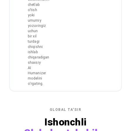
chetlab
o'tish
yoki
umumiy
yozuvingiz
uchun
bir xil
turdagi
chiqishni
ishlab
chiqaradigan
shaxsiy
AI
Humanizer
modelini
o'rgating.
GLOBAL TA'SIR
Ishonchli