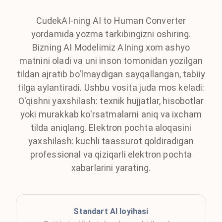
CudekAI-ning AI to Human Converter
yordamida yozma tarkibingizni oshiring.
Bizning AI Modelimiz AIning xom ashyo
matnini oladi va uni inson tomonidan yozilgan
tildan ajratib bo‘lmaydigan sayqallangan, tabiiy
tilga aylantiradi. Ushbu vosita juda mos keladi:
O'qishni yaxshilash: texnik hujjatlar, hisobotlar
yoki murakkab ko'rsatmalarni aniq va ixcham
tilda aniqlang. Elektron pochta aloqasini
yaxshilash: kuchli taassurot qoldiradigan
professional va qiziqarli elektron pochta
xabarlarini yarating.
Standart AI loyihasi