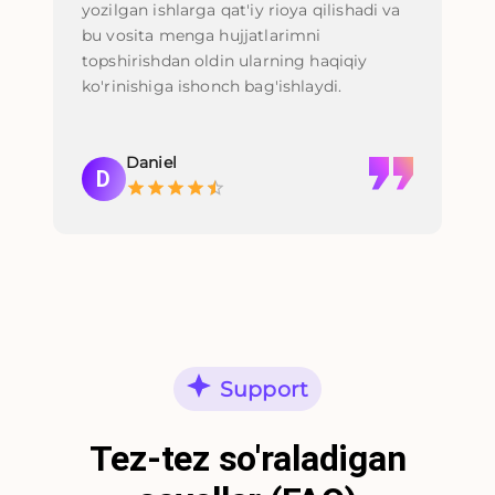
yozilgan ishlarga qat'iy rioya qilishadi va
Cu
bu vosita menga hujjatlarimni
foy
topshirishdan oldin ularning haqiqiy
va 
ko'rinishiga ishonch bag'ishlaydi.
o'
say
Daniel
D
Support
Tez-tez so'raladigan