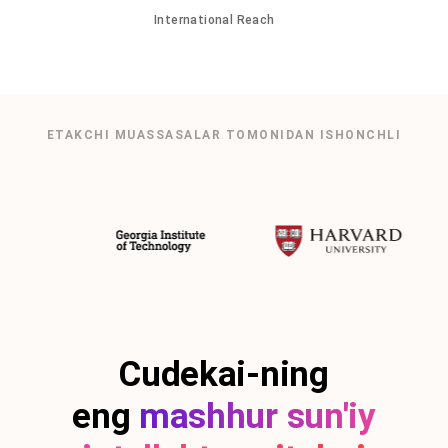
International Reach
ETAKCHI MUASSASALAR TOMONIDAN ISHONCHLI
Cudekai-ning
eng
mashhur sun'iy