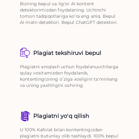
Bizning bepul va ilg'or AI kontent
detektorimizdan foydalaning. Uchinchi
tomon tadqiqotlariga ko'ra eng aniq. Bepul
AI matn detektori. Bepul ChatGPT detektori.
Plagiat tekshiruvi bepul
Plagiatni aniqlash uchun foydalanuvchilarga
qulay vositamizdan foydalanib,
kontentingizning oʻziga xosligini taʼminlang
va uning yaxlitligini oshiring.
Plagiatni yo'q qilish
U 100% Kafolat bilan kontentingizdan
plagiatni butunlay olib tashlaydi. 100% bepul