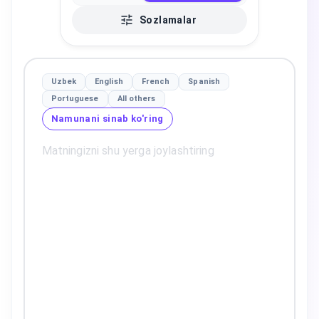
Sozlamalar
Uzbek
English
French
Spanish
Portuguese
All others
Namunani sinab ko'ring