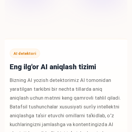
AI detektori
Eng ilg'or AI aniqlash tizimi
Bizning AI yozish detektorimiz AI tomonidan
yaratilgan tarkibni bir nechta tillarda aniq
aniqlash uchun matnni keng qamrovli tahlil qiladi.
Batafsil tushunchalar xususiyati sunʼiy intellektni
aniqlashga taʼsir etuvchi omillarni taʼkidlab, oʻz
kuchlaringizni jamlashga va kontentingizda AI