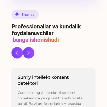
Sharhlar
Professionallar va kundalik
foydalanuvchilar
bunga ishonishadi
Sun'iy intellekt kontent
Su
detektori
ta
Cudekai ning AI detektori stressni
Me
chinakamiga yengillashtiruvchi vosita
ul
bo'ldi. Ba'zi professorlarim AI asosida
eka