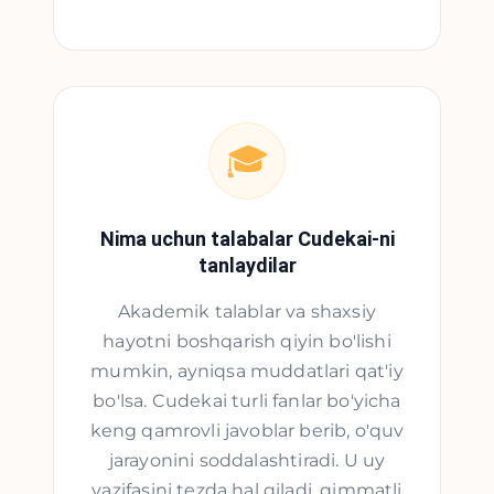
🎓
Nima uchun talabalar Cudekai-ni
tanlaydilar
Akademik talablar va shaxsiy
hayotni boshqarish qiyin bo'lishi
mumkin, ayniqsa muddatlari qat'iy
bo'lsa. Cudekai turli fanlar bo'yicha
keng qamrovli javoblar berib, o'quv
jarayonini soddalashtiradi. U uy
vazifasini tezda hal qiladi, qimmatli