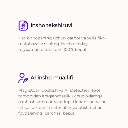
Insho tekshiruvi
Har bir topshiriq uchun darhol va xolis fikr-
mulohazalarni oling. Hech qanday
ro'yxatdan o'tmasdan 100% bepul
AI insho muallifi
Plagiatdan qochish va AI Detection Tool
tomonidan aniqlanmaslik uchun odamga
o'xshash kontent yarating. Undan soniyalar
ichida qiziqarli materiallar yaratish uchun
foydalaning, barchasi bepul.