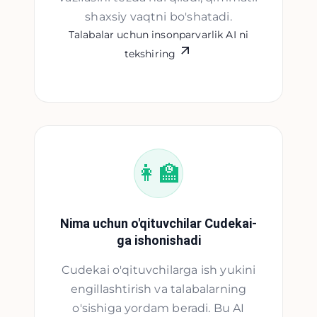
shaxsiy vaqtni bo'shatadi.
Talabalar uchun insonparvarlik AI ni
tekshiring
👩‍🏫
Nima uchun o'qituvchilar Cudekai-
ga ishonishadi
Cudekai o'qituvchilarga ish yukini
engillashtirish va talabalarning
o'sishiga yordam beradi. Bu AI