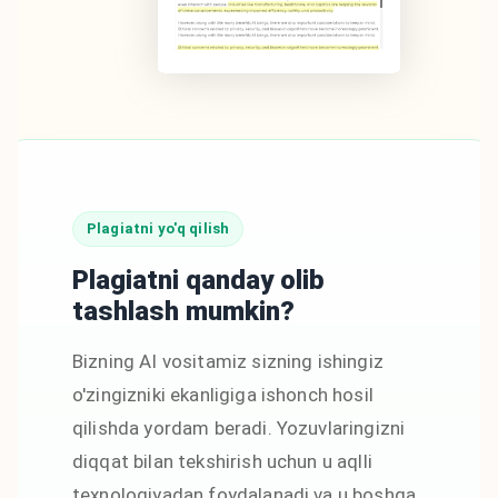
Plagiatni yo'q qilish
Plagiatni qanday olib
tashlash mumkin?
Bizning AI vositamiz sizning ishingiz
o'zingizniki ekanligiga ishonch hosil
qilishda yordam beradi. Yozuvlaringizni
diqqat bilan tekshirish uchun u aqlli
texnologiyadan foydalanadi va u boshqa