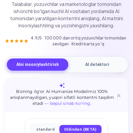
Talabalar, yozuvchilar va marketologlar tomonidan
ishonchli bo'lgan kuchli AI vositalari yordamida AI
tomonidan yaratilgan kontentni aniqlang, AI matnini
insoniylashtiring va yozishingizni yaxshilang.
4.9/5 · 100 000 dan ortiq yozuvchilar tomonidan
sevilgan · Kredit karta yo'q
AIni insoniylashtirish
AI detektori
Bizning ilg'or AI Humanize Modelimiz 100%
aniqlanmaydigan, yuqori sifatli kontentni taqdim
etadi
— bepul sinab ko'ring.
standard
Oldindan (BETA)