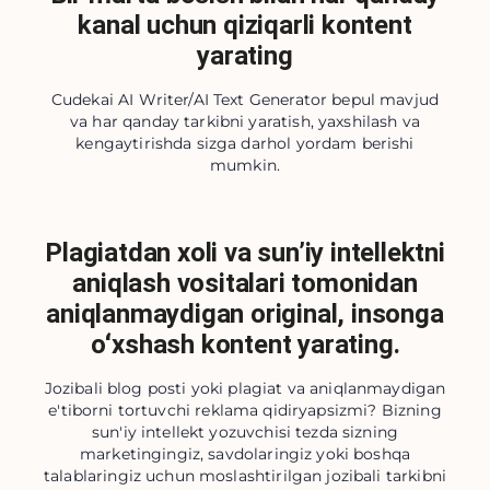
kanal uchun qiziqarli kontent
yarating
Cudekai AI Writer/AI Text Generator bepul mavjud
va har qanday tarkibni yaratish, yaxshilash va
kengaytirishda sizga darhol yordam berishi
mumkin.
Plagiatdan xoli va sunʼiy intellektni
aniqlash vositalari tomonidan
aniqlanmaydigan original, insonga
oʻxshash kontent yarating.
Jozibali blog posti yoki plagiat va aniqlanmaydigan
e'tiborni tortuvchi reklama qidiryapsizmi? Bizning
sun'iy intellekt yozuvchisi tezda sizning
marketingingiz, savdolaringiz yoki boshqa
talablaringiz uchun moslashtirilgan jozibali tarkibni