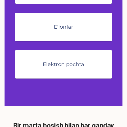
E'lonlar
Elektron pochta
Bir marta bosish bilan har qanday