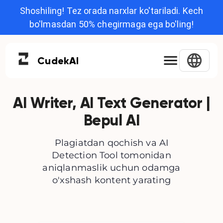
Shoshiling! Tez orada narxlar ko'tariladi. Kech
bo'lmasdan 50% chegirmaga ega bo'ling!
Cudek
AI
AI Writer, AI Text Generator |
Bepul AI
Plagiatdan qochish va AI
Detection Tool tomonidan
aniqlanmaslik uchun odamga
o'xshash kontent yarating