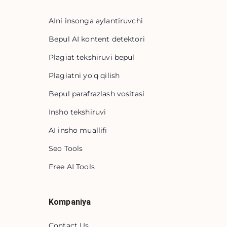
AIni insonga aylantiruvchi
Bepul AI kontent detektori
Plagiat tekshiruvi bepul
Plagiatni yo'q qilish
Bepul parafrazlash vositasi
Insho tekshiruvi
AI insho muallifi
Seo Tools
Free AI Tools
Kompaniya
Contact Us