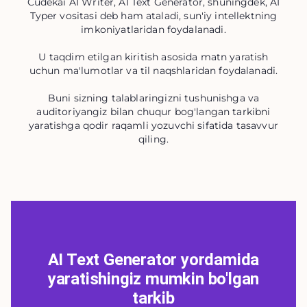
Cudekai AI Writer, AI Text Generator, shuningdek, AI
Typer vositasi deb ham ataladi, sun'iy intellektning
imkoniyatlaridan foydalanadi.
U taqdim etilgan kiritish asosida matn yaratish
uchun ma'lumotlar va til naqshlaridan foydalanadi.
Buni sizning talablaringizni tushunishga va
auditoriyangiz bilan chuqur bog'langan tarkibni
yaratishga qodir raqamli yozuvchi sifatida tasavvur
qiling.
AI Text Generator yordamida
yaratishingiz mumkin bo'lgan
tarkib