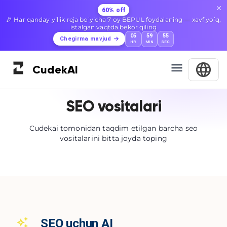
60% off
🎉 Har qanday yillik reja boʻyicha 7 oy BEPUL foydalaning — xavf yoʻq,
istalgan vaqtda bekor qiling
05
59
55
Chegirma mavjud
HR
MIN
SEC
Cudek
AI
SEO vositalari
Cudekai tomonidan taqdim etilgan barcha seo
vositalarini bitta joyda toping
SEO uchun AI