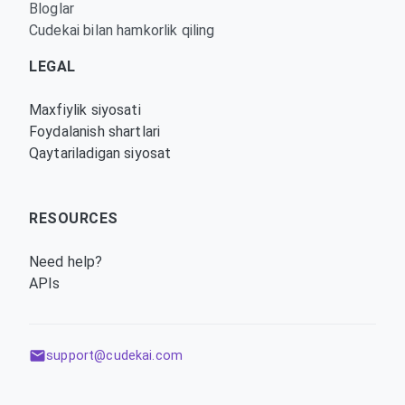
Bloglar
Cudekai bilan hamkorlik qiling
LEGAL
Maxfiylik siyosati
Foydalanish shartlari
Qaytariladigan siyosat
RESOURCES
Need help?
APIs
support@cudekai.com