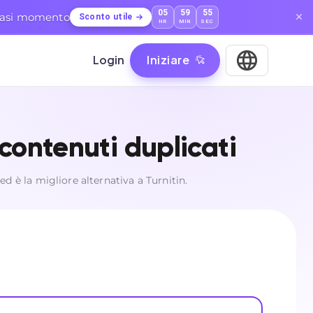
05
59
54
lsiasi momento
Sconto utile
HR
MIN
SEC
Login
Iniziare
 contenuti duplicati
ed è la migliore alternativa a Turnitin.