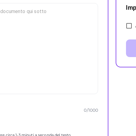
Imp
0
/
1000
ere circa 1-3 minuti a seconda del testo