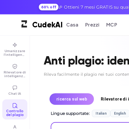
🎉 Ottieni 7 mesi GRATIS su qual
60% off
Cudek
AI
Casa
Prezzi
MCP
Umanizzare
l'intelligenza
Anti plagio: ide
artificiale
Rilevatore di
Rileva facilmente il plagio nei tuoi conten
intelligenza
artificiale
Chat IA
ricerca sul web
Rilevatore di 
Controllo
Lingue supportate
:
Italian
English
del plagio