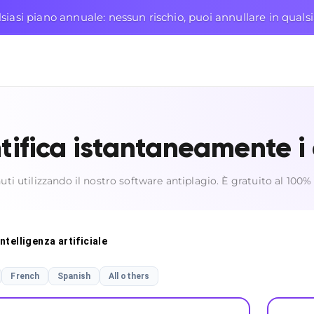
siasi piano annuale: nessun rischio, puoi annullare in qua
ntifica istantaneamente i
uti utilizzando il nostro software antiplagio. È gratuito al 100% 
intelligenza artificiale
French
Spanish
All others