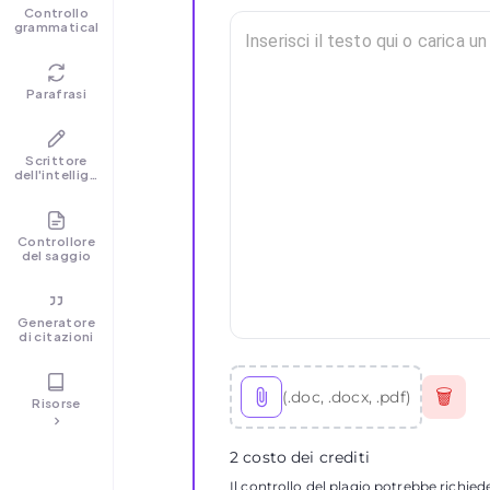
Controllo
grammaticale
Parafrasi
Scrittore
dell'intelligenza
artificiale
Controllore
del saggio
Generatore
di citazioni
🗑
(.doc, .docx, .pdf)
Risorse
2 costo dei crediti
Il controllo del plagio potrebbe richied