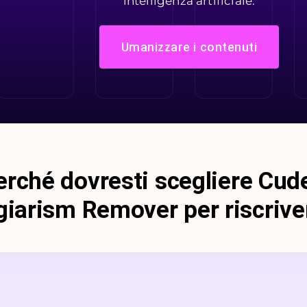
intelligenza artificiale.
Umanizzare i contenuti
erché dovresti scegliere Cud
giarism Remover per riscrive