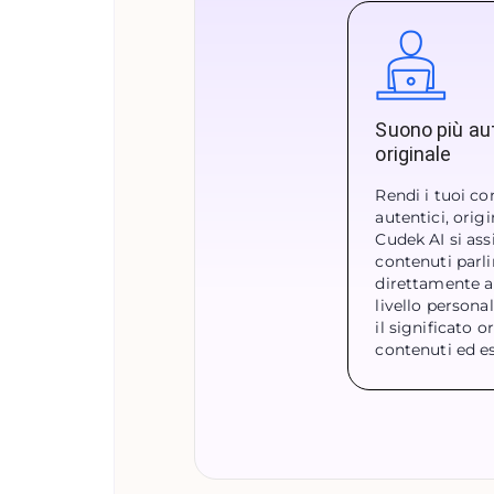
Suono più au
originale
Rendi i tuoi co
autentici, origi
Cudek AI si ass
contenuti parl
direttamente a
livello person
il significato o
contenuti ed e