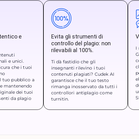
tentico e
Evita gli strumenti di
V
controllo del plagio: non
I
rilevabili al 100%.
G
ntenuti
c
nali e unici.
Ti dà fastidio che gli
c
icura che i tuoi
insegnanti rilevino i tuoi
p
ino
contenuti plagiati? Cudek AI
e
l tuo pubblico a
garantisce che il tuo testo
d
ale mantenendo
rimanga inosservato da tutti i
u
riginale dei tuoi
controllori antiplagio come
S
senti da plagio
turnitin.