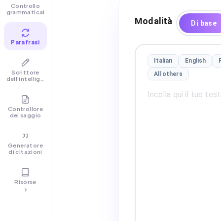
Controllo
grammaticale
Modalità
Di base
Parafrasi
Italian
English
Scrittore
All others
dell'intelligenza
artificiale
Controllore
del saggio
Generatore
di citazioni
Risorse