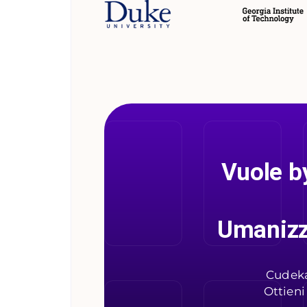
Vuole by
Umanizza
Cudeka
Ottieni