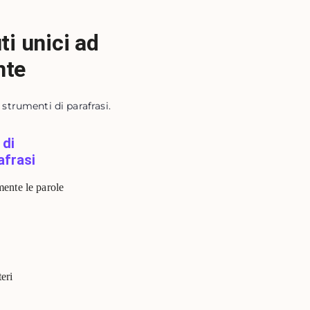
ti unici ad
nte
 strumenti di parafrasi.
 di
afrasi
mente le parole
eri