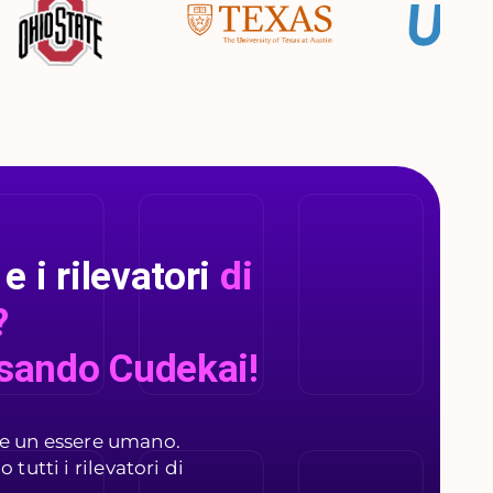
e i rilevatori
di
?
sando Cudekai!
me un essere umano.
tutti i rilevatori di