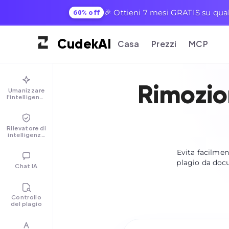
🎉 Ottieni 7 mesi GRATIS su qual
60% off
Cudek
AI
Casa
Prezzi
MCP
Rimozion
Umanizzare
l'intelligenza
artificiale
Rilevatore di
intelligenza
artificiale
Evita facilmen
plagio da docu
Chat IA
Controllo
del plagio