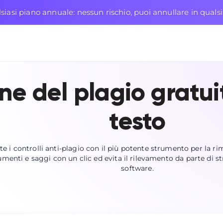
siasi piano annuale: nessun rischio, puoi annullare in qua
e del plagio gratuito
testo
te i controlli anti-plagio con il più potente strumento per la ri
menti e saggi con un clic ed evita il rilevamento da parte di s
software.