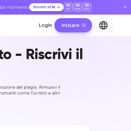
05
59
54
lsiasi momento
Sconto utile
HR
MIN
SEC
Login
Iniziare
 - Riscrivi il
mozione del plagio. Rimuovi il
trumenti come Turnitin e altri