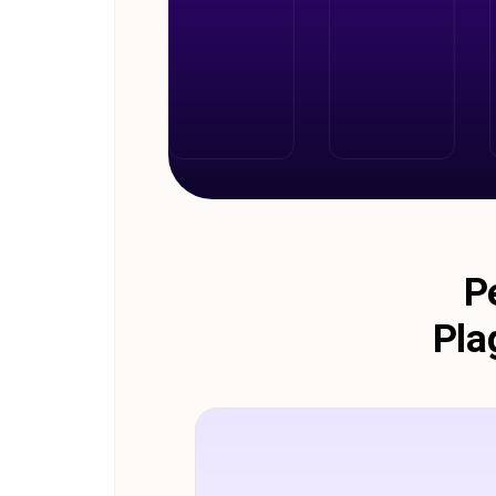
P
Pla