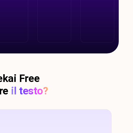
ekai Free
re
il testo?