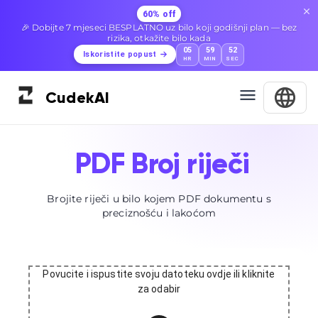
60% off
🎉 Dobijte 7 mjeseci BESPLATNO uz bilo koji godišnji plan — bez
rizika, otkažite bilo kada
05
59
51
Iskoristite popust
HR
MIN
SEC
Cudek
AI
PDF Broj riječi
Brojite riječi u bilo kojem PDF dokumentu s
preciznošću i lakoćom
Povucite i ispustite svoju datoteku ovdje ili kliknite
za odabir