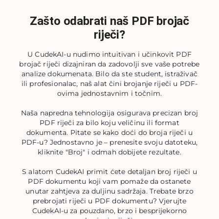
Zašto odabrati naš PDF brojač
riječi?
U CudekAI-u nudimo intuitivan i učinkovit PDF
brojač riječi dizajniran da zadovolji sve vaše potrebe
analize dokumenata. Bilo da ste student, istraživač
ili profesionalac, naš alat čini brojanje riječi u PDF-
ovima jednostavnim i točnim.
Naša napredna tehnologija osigurava precizan broj
PDF riječi za bilo koju veličinu ili format
dokumenta. Pitate se kako doći do broja riječi u
PDF-u? Jednostavno je – prenesite svoju datoteku,
kliknite "Broj" i odmah dobijete rezultate.
S alatom CudekAI primit ćete detaljan broj riječi u
PDF dokumentu koji vam pomaže da ostanete
unutar zahtjeva za duljinu sadržaja. Trebate brzo
prebrojati riječi u PDF dokumentu? Vjerujte
CudekAI-u za pouzdano, brzo i besprijekorno