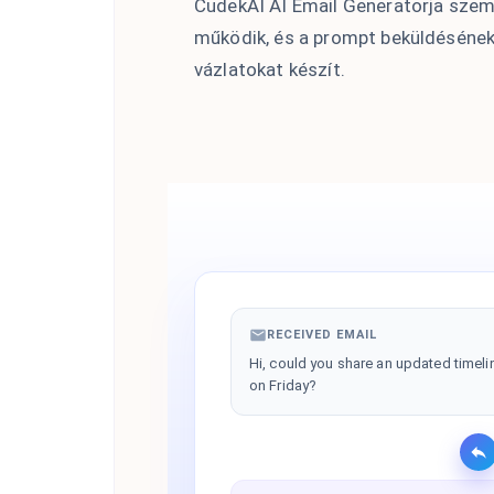
CudekAI AI Email Generatorja szem
működik, és a prompt beküldésének 
vázlatokat készít.
RECEIVED EMAIL
Hi, could you share an updated timelin
on Friday?