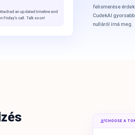
felismerése érdek
e attached an updated timeline and
CudekAI gyorsabba
n Friday's call. Talk soon!
nulláról írná meg.
lzés
CHOOSE A TO