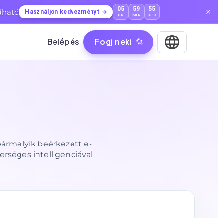
05
59
54
dható
Használjon kedvezményt
HR
MIN
SEC
Belépés
Fogj neki
 bármelyik beérkezett e-
rséges intelligenciával