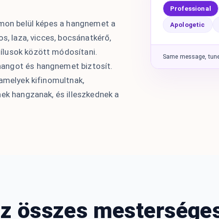
Professional
rmon belül képes a hangnemet a
Apologetic
os, laza, vicces, bocsánatkérő,
ílusok között módosítani.
Same message, tuned
angot és hangnemet biztosít.
 amelyek kifinomultnak,
nek hangzanak, és illeszkednek a
z összes mesterséges 