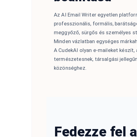
Az AI Email Writer egyetlen platfo
professzionális, formális, barátság
meggyőző, sürgős és személyes st
Minden vázlatban egységes márkah
A CudekAI olyan e-maileket készít,
természetesnek, társalgási jellegű
közönséghez.
Fedezze fel a