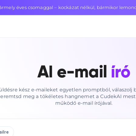
ármely éves csomaggal – kockázat nélkül, bármikor lemon
AI e-mail
író
, küldésre kész e-maileket egyetlen promptból, válaszolj
 teremtsd meg a tökéletes hangnemet a CudekAI meste
működő e-mail írójával.
ailre