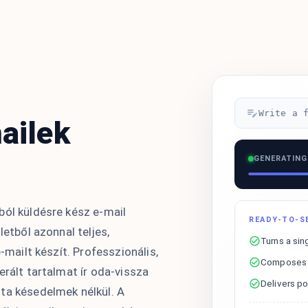
Write a 
ailek
GENERATING
ból küldésre kész e-mail
READY-TO-S
letből azonnal teljes,
Turns a sin
e-mailt készít. Professzionális,
Composes p
erált tartalmat ír oda-vissza
Delivers p
ta késedelmek nélkül. A