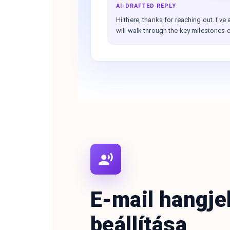
AI-DRAFTED REPLY
Hi there, thanks for reaching out. I'v
will walk through the key milestones o
E-mail hangje
beállítása