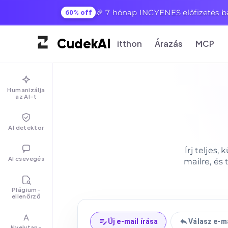
🎉 7 hónap INGYENES előfizetés b
60% off
Cudek
AI
itthon
Árazás
MCP
Humanizálja
az AI-t
AI detektor
Írj teljes
AI csevegés
mailre, és
Plágium-
ellenőrző
Új e-mail írása
Válasz e-m
Nyelvtan-