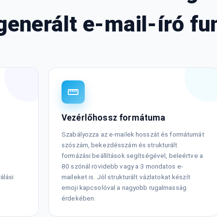
generált e-mail-író fu
Vezérlőhossz formátuma
Szabályozza az e-mailek hosszát és formátumát
szószám, bekezdésszám és strukturált
formázási beállítások segítségével, beleértve a
80 szónál rövidebb vagy a 3 mondatos e-
álási
maileket is. Jól strukturált vázlatokat készít
emoji kapcsolóval a nagyobb rugalmasság
érdekében.