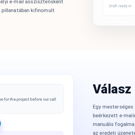
élyi e-mail asszisztensként
Draft ready in
pillanatában kifinomult
Válasz
e for the project before our call
Egy mesterséges i
beérkezett e-mail
manuális fogalmaz
az eredeti üzenet