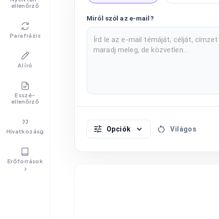
ellenőrző
Miről szól az e-mail?
Parafrázis
AI író
Esszé-
ellenőrző
Opciók
Világos
Hivatkozásgenerátor
Erőforrások