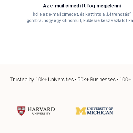
Az e-mail címed itt fog megjelenni
Írd le az e-mail címedet, és kattints a „Létrehozás”
gombra, hogy egy kifinomult, küldésre kész vázlatot ka
Trusted by 10k+ Universities • 50k+ Businesses • 100+