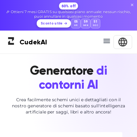
60% off
🎉 Ottieni 7 mesi GRATIS su qualsiasi piano annuale: nessun rischio,
puoi annullare in qualsiasi momento
05
59
51
Sconto utile
HR
MIN
SEC
Cudek
AI
Generatore
di
contorni AI
Crea facilmente schemi unici e dettagliati con il
nostro generatore di schemi basato sull'intelligenza
artificiale per saggi, libri e altro ancora!